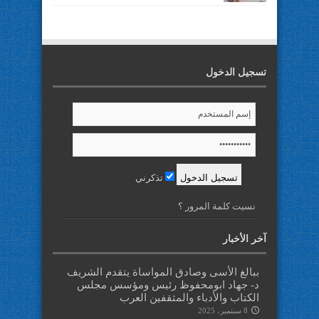
تسجيل الدخول
تذكرني
نسيت كلمة المرور ؟
آخر الأخبار
ببالغ الأسى وصادق المواساة يتقدم الشريف
د- جهاد ابومحفوظ رئيس ومؤسس مجلس
الكتاب والأدباء والمثقفين العرب
8 سبتمبر، 2025