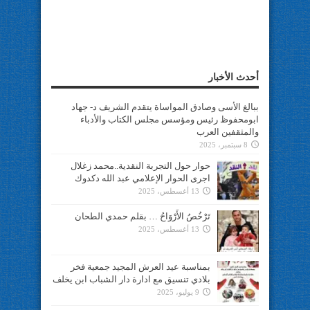
أحدث الأخبار
ببالغ الأسى وصادق المواساة يتقدم الشريف د- جهاد
ابومحفوظ رئيس ومؤسس مجلس الكتاب والأدباء
والمثقفين العرب
8 سبتمبر، 2025
حوار حول التجربة النقدية..محمد زغلال
اجرى الحوار الإعلامي عبد الله دكدوك
13 أغسطس، 2025
تَرْخُصُ الأَرْوَاحُ … بقلم حمدي الطحان
13 أغسطس، 2025
بمناسبة عيد العرش المجيد جمعية فخر
بلادي تنسيق مع ادارة دار الشباب ابن يخلف
9 يوليو، 2025