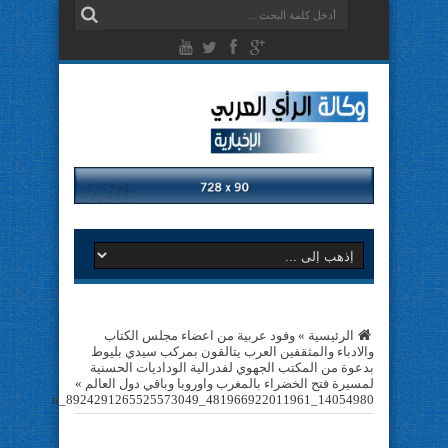
الرئيسية
»
وفود عربية من اعضاء مجلس الكتاب
والادباء والمثقفين العرب يتالقون بمركب سيدي بليوط
بدعوة من المكتب الجهوي لفدرالية الوداديات الحسنية
لمسيرة فتح الخضراء بالمغرب واوروبا وباقي دول العالم
»
14054980_481966922011961_8924291265525573049_n