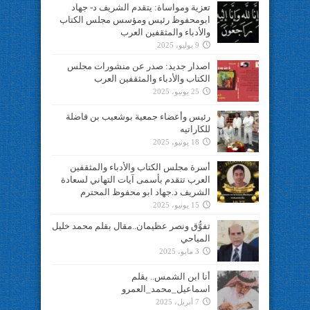
تعزية ومواساة: يتقدم الشريف د- جهاد
ابومحفوظ رئيس ومؤسس مجلس الكتاب
والأدباء والمثقفين العرب
9 يوليو، 2025
اصدار جديد: صدر عن منشورات مجلس
الكتاب والأدباء والمثقفين العرب
25 يونيو، 2025
رئيس وأعضاء جمعية بوشعيب بن فاضلة
للكاراتيه
18 يونيو، 2025
أسرة مجلس الكتاب والأدباء والمثقفين
العرب تتقدم بأسمى آيات التهاني لسعادة
الشريف د.جهاد ابو محفوظ المحترم
15 يونيو، 2025
تفوُّق ونصر عظيمان..مقال بقلم محمد خليل
المياحي
3 مايو، 2025
أنا ابن الشمس.. بقلم
اسماعيل_محمد_العمرو
7 أبريل، 2025