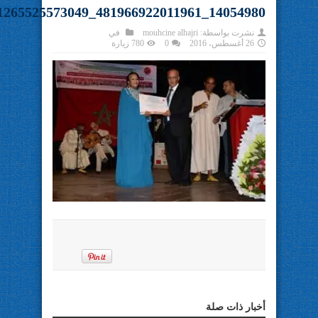
14054980_481966922011961_8924291265525573049_n
نشرت بواسطة:
mouhcine alhajri
في
26 أغسطس، 2016
0
780 زيارة
أخبار ذات صلة