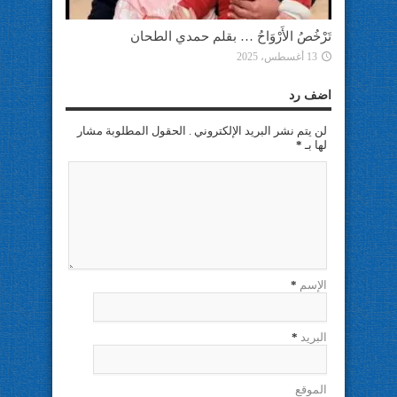
تَرْخُصُ الأَرْوَاحُ … بقلم حمدي الطحان
13 أغسطس، 2025
اضف رد
لن يتم نشر البريد الإلكتروني . الحقول المطلوبة مشار
لها بـ
*
الإسم
*
البريد
*
الموقع