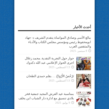
أحدث الأخبار
ببالغ الأسى وصادق المواساة يتقدم الشريف د- جهاد
ابومحفوظ رئيس ومؤسس مجلس الكتاب والأدباء
والمثقفين العرب
8 سبتمبر، 2025
حوار حول التجربة النقدية..محمد زغلال
اجرى الحوار الإعلامي عبد الله دكدوك
13 أغسطس، 2025
تَرْخُصُ الأَرْوَاحُ … بقلم حمدي الطحان
13 أغسطس، 2025
بمناسبة عيد العرش المجيد جمعية فخر
بلادي تنسيق مع ادارة دار الشباب ابن يخلف
9 يوليو، 2025