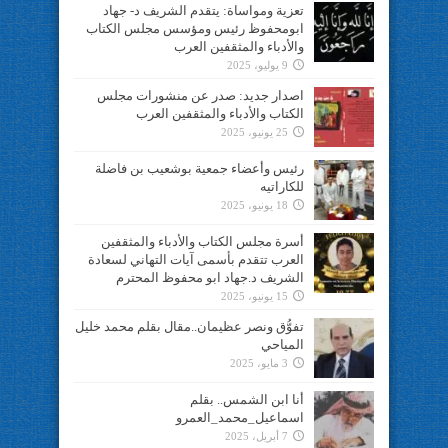
تعزية ومواساة: يتقدم الشريف د- جهاد
ابومحفوظ رئيس ومؤسس مجلس الكتاب
والأدباء والمثقفين العرب
9 يوليو، 2025
اصدار جديد: صدر عن منشورات مجلس
الكتاب والأدباء والمثقفين العرب
25 يونيو، 2025
رئيس وأعضاء جمعية بوشعيب بن فاضلة
للكاراتيه
18 يونيو، 2025
أسرة مجلس الكتاب والأدباء والمثقفين
العرب تتقدم بأسمى آيات التهاني لسعادة
الشريف د.جهاد ابو محفوظ المحترم
15 يونيو، 2025
تفوُّق ونصر عظيمان..مقال بقلم محمد خليل
المياحي
3 مايو، 2025
أنا ابن الشمس.. بقلم
اسماعيل_محمد_العمرو
7 أبريل، 2025