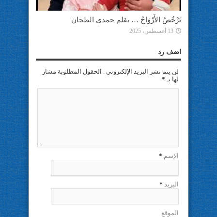
تَرْخُصُ الأَرْوَاحُ … بقلم حمدي الطحان
13 أغسطس، 2025
اضف رد
لن يتم نشر البريد الإلكتروني . الحقول المطلوبة مشار
لها بـ
*
الإسم
*
البريد
*
الموقع