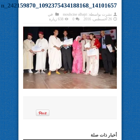
14101657_1092375434188168_242159870_n
نشرت بواسطة:
mouhcine alhajri
في
26 أغسطس، 2016
0
638 زيارة
أخبار ذات صلة