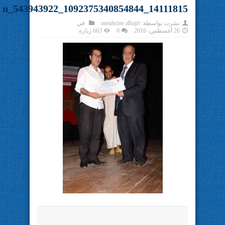
14111815_1092375340854844_543943922_n
نشرت بواسطة:
mouhcine alhajri
في
26 أغسطس، 2016
0
663 زيارة