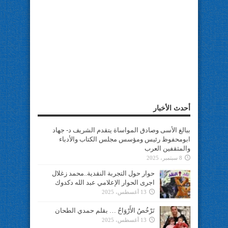
أحدث الأخبار
ببالغ الأسى وصادق المواساة يتقدم الشريف د- جهاد
ابومحفوظ رئيس ومؤسس مجلس الكتاب والأدباء
والمثقفين العرب
8 سبتمبر، 2025
حوار حول التجربة النقدية..محمد زغلال
اجرى الحوار الإعلامي عبد الله دكدوك
13 أغسطس، 2025
تَرْخُصُ الأَرْوَاحُ … بقلم حمدي الطحان
13 أغسطس، 2025