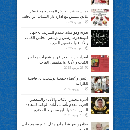
بمناسبة عيد العرش المجيد جمعية فخر
بلادي تنسيق مع ادارة دار الشباب ابن يخلف
9 يوليو، 2025
تعزية ومواساة: يتقدم الشريف د- جهاد
ابومحفوظ رئيس ومؤسس مجلس الكتاب
والأدباء والمثقفين العرب
9 يوليو، 2025
اصدار جديد: صدر عن منشورات مجلس
الكتاب والأدباء والمثقفين العرب
25 يونيو، 2025
رئيس وأعضاء جمعية بوشعيب بن فاضلة
للكاراتيه
18 يونيو، 2025
أسرة مجلس الكتاب والأدباء والمثقفين
العرب تتقدم بأسمى آيات التهاني لسعادة
الشريف د.جهاد ابو محفوظ المحترم
15 يونيو، 2025
تفوُّق ونصر عظيمان..مقال بقلم محمد خليل
المياحي