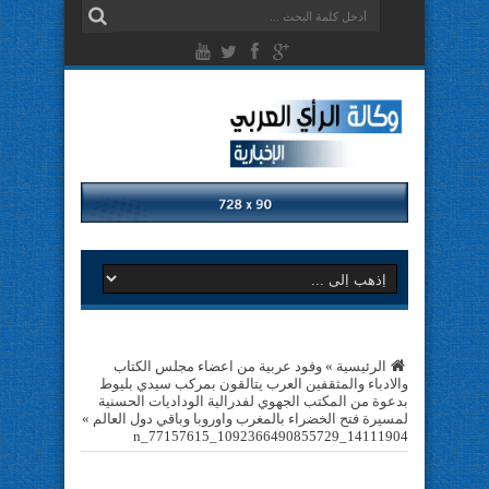
الرئيسية
»
وفود عربية من اعضاء مجلس الكتاب
والادباء والمثقفين العرب يتالقون بمركب سيدي بليوط
بدعوة من المكتب الجهوي لفدرالية الوداديات الحسنية
لمسيرة فتح الخضراء بالمغرب واوروبا وباقي دول العالم
»
14111904_1092366490855729_77157615_n