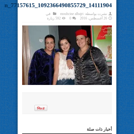
14111904_1092366490855729_77157615_n
نشرت بواسطة:
mouhcine alhajri
في
26 أغسطس، 2016
0
592 زيارة
أخبار ذات صلة