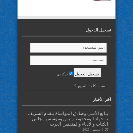
تسجيل الدخول
تذكرني
نسيت كلمة المرور ؟
آخر الأخبار
ببالغ الأسى وصادق المواساة يتقدم الشريف
د- جهاد ابومحفوظ رئيس ومؤسس مجلس
الكتاب والأدباء والمثقفين العرب
8 سبتمبر، 2025