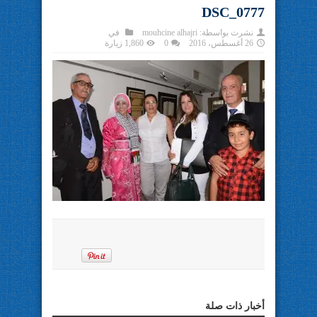
DSC_0777
نشرت بواسطة:
mouhcine alhajri
في
26 أغسطس، 2016
0
1,860 زيارة
أخبار ذات صلة