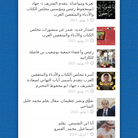
تعزية ومواساة: يتقدم الشريف د- جهاد
ابومحفوظ رئيس ومؤسس مجلس الكتاب
والأدباء والمثقفين العرب
9 يوليو، 2025
اصدار جديد: صدر عن منشورات مجلس
الكتاب والأدباء والمثقفين العرب
25 يونيو، 2025
رئيس وأعضاء جمعية بوشعيب بن فاضلة
للكاراتيه
18 يونيو، 2025
أسرة مجلس الكتاب والأدباء والمثقفين
العرب تتقدم بأسمى آيات التهاني لسعادة
الشريف د.جهاد ابو محفوظ المحترم
15 يونيو، 2025
تفوُّق ونصر عظيمان..مقال بقلم محمد خليل
المياحي
3 مايو، 2025
أنا ابن الشمس.. بقلم
اسماعيل_محمد_العمرو
7 أبريل، 2025