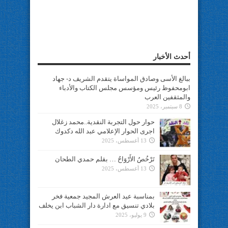
أحدث الأخبار
ببالغ الأسى وصادق المواساة يتقدم الشريف د- جهاد
ابومحفوظ رئيس ومؤسس مجلس الكتاب والأدباء
والمثقفين العرب
8 سبتمبر، 2025
حوار حول التجربة النقدية..محمد زغلال
اجرى الحوار الإعلامي عبد الله دكدوك
13 أغسطس، 2025
تَرْخُصُ الأَرْوَاحُ … بقلم حمدي الطحان
13 أغسطس، 2025
بمناسبة عيد العرش المجيد جمعية فخر
بلادي تنسيق مع ادارة دار الشباب ابن يخلف
9 يوليو، 2025