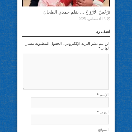
تَرْخُصُ الأَرْوَاحُ … بقلم حمدي الطحان
13 أغسطس، 2025
اضف رد
لن يتم نشر البريد الإلكتروني . الحقول المطلوبة مشار
لها بـ
*
الإسم
*
البريد
*
الموقع