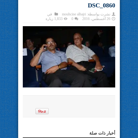
DSC_0860
نشرت بواسطة:
mouhcine alhajri
في
26 أغسطس، 2016
0
1,833 زيارة
أخبار ذات صلة