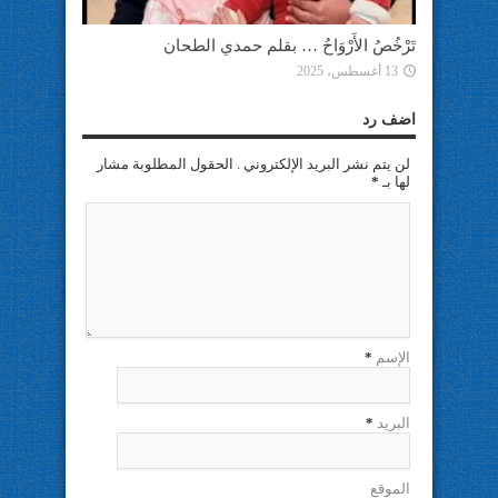
تَرْخُصُ الأَرْوَاحُ … بقلم حمدي الطحان
13 أغسطس، 2025
اضف رد
لن يتم نشر البريد الإلكتروني . الحقول المطلوبة مشار
لها بـ
*
الإسم
*
البريد
*
الموقع