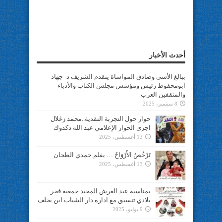
أحدث الأخبار
ببالغ الأسى وصادق المواساة يتقدم الشريف د- جهاد
ابومحفوظ رئيس ومؤسس مجلس الكتاب والأدباء
والمثقفين العرب
8 سبتمبر، 2025
حوار حول التجربة النقدية..محمد زغلال
اجرى الحوار الإعلامي عبد الله دكدوك
13 أغسطس، 2025
تَرْخُصُ الأَرْوَاحُ … بقلم حمدي الطحان
13 أغسطس، 2025
بمناسبة عيد العرش المجيد جمعية فخر
بلادي تنسيق مع ادارة دار الشباب ابن يخلف
9 يوليو، 2025