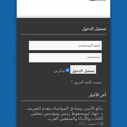
تسجيل الدخول
تذكرني
نسيت كلمة المرور ؟
آخر الأخبار
ببالغ الأسى وصادق المواساة يتقدم الشريف
د- جهاد ابومحفوظ رئيس ومؤسس مجلس
الكتاب والأدباء والمثقفين العرب
8 سبتمبر، 2025