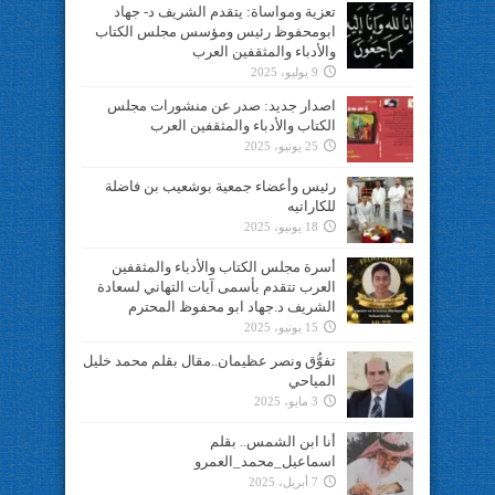
تعزية ومواساة: يتقدم الشريف د- جهاد
ابومحفوظ رئيس ومؤسس مجلس الكتاب
والأدباء والمثقفين العرب
9 يوليو، 2025
اصدار جديد: صدر عن منشورات مجلس
الكتاب والأدباء والمثقفين العرب
25 يونيو، 2025
رئيس وأعضاء جمعية بوشعيب بن فاضلة
للكاراتيه
18 يونيو، 2025
أسرة مجلس الكتاب والأدباء والمثقفين
العرب تتقدم بأسمى آيات التهاني لسعادة
الشريف د.جهاد ابو محفوظ المحترم
15 يونيو، 2025
تفوُّق ونصر عظيمان..مقال بقلم محمد خليل
المياحي
3 مايو، 2025
أنا ابن الشمس.. بقلم
اسماعيل_محمد_العمرو
7 أبريل، 2025