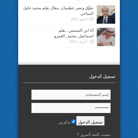
تفوُّق ونصر عظيمان..مقال بقلم محمد خليل
المياحي
3 مايو، 2025
أنا ابن الشمس.. بقلم
اسماعيل_محمد_العمرو
7 أبريل، 2025
تسجيل الدخول
تذكرني
نسيت كلمة المرور ؟