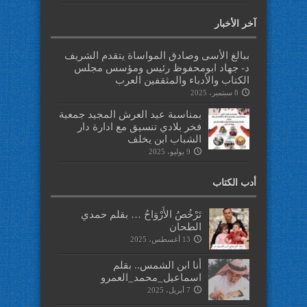
آخر الأخبار
ببالغ الأسى وصادق المواساة يتقدم الشريف
د- جهاد ابومحفوظ رئيس ومؤسس مجلس
الكتاب والأدباء والمثقفين العرب
8 سبتمبر، 2025
بمناسبة عيد العرش المجيد جمعية
فخر بلادي تنسيق مع ادارة دار
الشباب ابن يخلف
9 يوليو، 2025
أدب الكتاب
تَرْخُصُ الأَرْوَاحُ … بقلم حمدي
الطحان
13 أغسطس، 2025
أنا ابن الشمس.. بقلم
اسماعيل_محمد_العمرو
7 أبريل، 2025