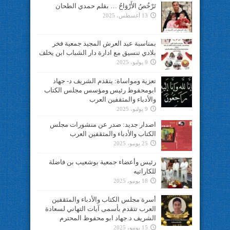
تَرْخُصُ الأَرْوَاحُ … بقلم حمدي الطحان
13 أغسطس، 2025
بمناسبة عيد العرش المجيد جمعية فخر
بلادي تنسيق مع ادارة دار الشباب ابن يخلف
9 يوليو، 2025
تعزية ومواساة: يتقدم الشريف د- جهاد
ابومحفوظ رئيس ومؤسس مجلس الكتاب
والأدباء والمثقفين العرب
9 يوليو، 2025
اصدار جديد: صدر عن منشورات مجلس
الكتاب والأدباء والمثقفين العرب
25 يونيو، 2025
رئيس وأعضاء جمعية بوشعيب بن فاضلة
للكاراتيه
18 يونيو، 2025
أسرة مجلس الكتاب والأدباء والمثقفين
العرب تتقدم بأسمى آيات التهاني لسعادة
الشريف د.جهاد ابو محفوظ المحترم
15 يونيو، 2025