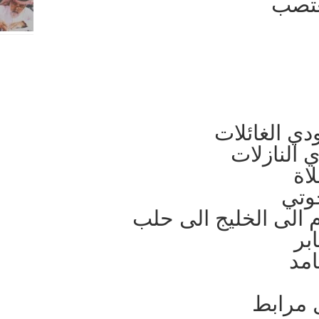
ُغتصب
ي الغائلات
 النازلات
اة
خوتي
 الى الخليج الى حلب
بر
امد
 مرابط