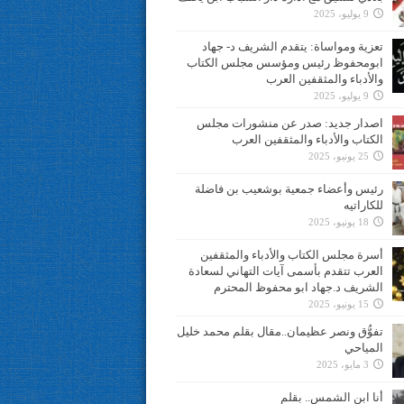
9 يوليو، 2025
تعزية ومواساة: يتقدم الشريف د- جهاد
ابومحفوظ رئيس ومؤسس مجلس الكتاب
والأدباء والمثقفين العرب
9 يوليو، 2025
اصدار جديد: صدر عن منشورات مجلس
الكتاب والأدباء والمثقفين العرب
25 يونيو، 2025
رئيس وأعضاء جمعية بوشعيب بن فاضلة
للكاراتيه
18 يونيو، 2025
أسرة مجلس الكتاب والأدباء والمثقفين
العرب تتقدم بأسمى آيات التهاني لسعادة
الشريف د.جهاد ابو محفوظ المحترم
15 يونيو، 2025
تفوُّق ونصر عظيمان..مقال بقلم محمد خليل
المياحي
3 مايو، 2025
أنا ابن الشمس.. بقلم