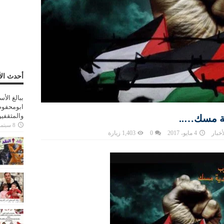
أحدث الأ
ببالغ الأ
ابومحفوظ
والمثقفي
دية مسك…..
8 سبتمبر، 2025
أخبار
4 مايو، 2017
0
1,403 زيارة