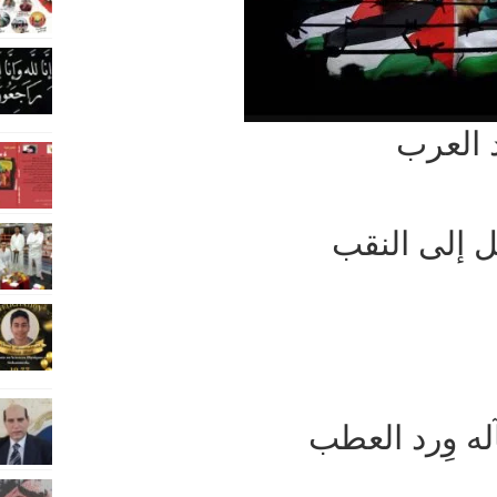
 العرب
ل إلى النقب
ه وِرد العطب