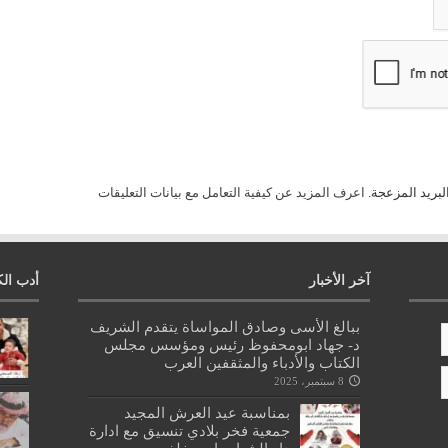
لبريد المزعجة.
اعرف المزيد عن كيفية التعامل مع بيانات التعليقات
آخر الأخبار
أدب الك
ببالغ الأسى وصادق المواساة يتقدم الشريف
د- جهاد ابومحفوظ رئيس ومؤسس مجلس
الكتاب والأدباء والمثقفين العرب
8 سبتمبر، 2025
بمناسبة عيد العرش المجيد
جمعية فخر بلادي تنسيق مع ادارة