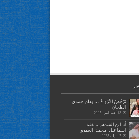
تاب
تَرْخُصُ الأَرْوَاحُ … بقلم حمدي
الطحان
13 أغسطس، 2025
أنا ابن الشمس.. بقلم
اسماعيل_محمد_العمرو
7 أبريل، 2025