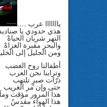
يااااااا عرب ….
هذي حدودي يا صناديد
النهر شريان الحياهْ
والبحر مقبرة الغزاهْ
ومن الجليل إلى الخلي
أطفالنا روح الغضب
وترابنا نحن العرب
ذرّات صبرٍ تلتهب
حتى وإن مر الغريب
هذا المرور مؤقت ومآل
هذا الهواء مقدسٌ