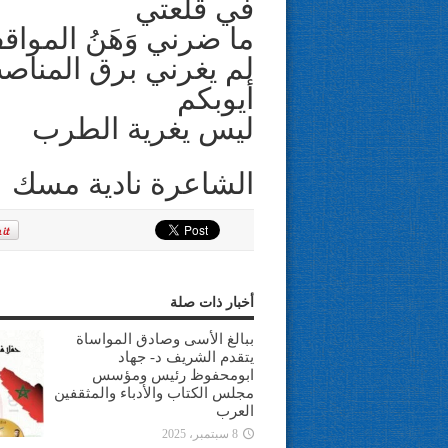
في قلعتي
ما ضرني وَهَنُ المواق
لم يغرني برق المناص
أيوبكم
ليس يغرية الطرب
الشاعرة نادية مسك
أخبار ذات صلة
ببالغ الأسى وصادق المواساة
يتقدم الشريف د- جهاد
ابومحفوظ رئيس ومؤسس
مجلس الكتاب والأدباء والمثقفين
العرب
8 سبتمبر، 2025