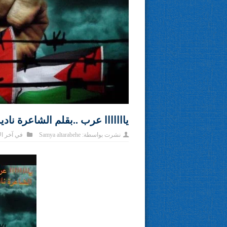
يااااااا عرب ..بقلم الشاعرة نا
نشرت بواسطة:
Samya altarabehe
في
آخر ال