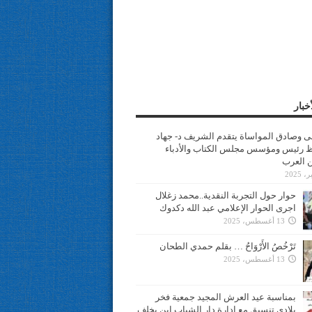
خبار
سى وصادق المواساة يتقدم الشريف د- جهاد
 رئيس ومؤسس مجلس الكتاب والأدباء
ن العرب
حوار حول التجربة النقدية..محمد زغلال
اجرى الحوار الإعلامي عبد الله دكدوك
13 أغسطس، 2025
تَرْخُصُ الأَرْوَاحُ … بقلم حمدي الطحان
13 أغسطس، 2025
بمناسبة عيد العرش المجيد جمعية فخر
بلادي تنسيق مع ادارة دار الشباب ابن يخلف