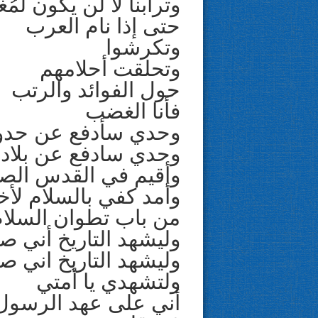
وترابنا لا لن يكون لم
حتى إذا نام العرب
وتكرشوا
وتحلقت أحلامهم
حول الفوائد والرتب
فأنا الغضب
وحدي سأدفع عن حدود
وحدي سادفع عن بلادي
وأقيم في القدس الصل
وأمد كفي بالسلام لأ
من باب تطوان السلام
وليشهد التاريخ أني صا
وليشهد التاريخ اني ص
ولتشهدي يا أمتي
أني على عهد الرسول