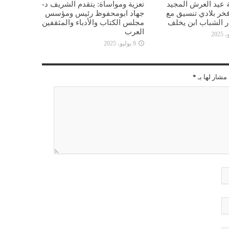
 عيد العرش المجيد
تعزية ومواساة: يتقدم الشريف د-
خر بلادي تنسيق مع
جهاد ابومحفوظ رئيس ومؤسس
ار الشباب ابن يخلف
مجلس الكتاب والأدباء والمثقفين
العرب
9 يوليو، 2025
مشار لها بـ
*