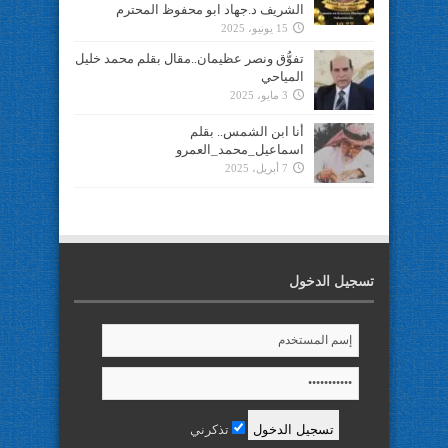
الشريف د.جهاد ابو محفوظ المحترم
15 يونيو، 2025
تفوُّق ونصر عظيمان..مقال بقلم محمد خليل
المياحي
3 مايو، 2025
أنا ابن الشمس.. بقلم
اسماعيل_محمد_العمرو
7 أبريل، 2025
تسجيل الدخول
تذكرني