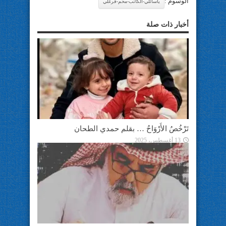
الوسوم :
ياسائلي-الكاتب-محم-فرغلي
أخبار ذات صلة
تَرْخُصُ الأَرْوَاحُ … بقلم حمدي الطحان
13 أغسطس، 2025