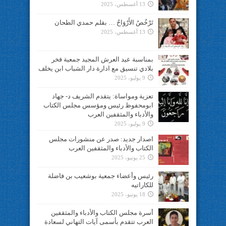
13 أغسطس، 2025
تَرْخُصُ الأَرْوَاحُ … بقلم حمدي الطحان
13 أغسطس، 2025
بمناسبة عيد العرش المجيد جمعية فخر
بلادي تنسيق مع ادارة دار الشباب ابن يخلف
9 يوليو، 2025
تعزية ومواساة: يتقدم الشريف د- جهاد
ابومحفوظ رئيس ومؤسس مجلس الكتاب
والأدباء والمثقفين العرب
9 يوليو، 2025
اصدار جديد: صدر عن منشورات مجلس
الكتاب والأدباء والمثقفين العرب
25 يونيو، 2025
رئيس وأعضاء جمعية بوشعيب بن فاضلة
للكاراتيه
18 يونيو، 2025
أسرة مجلس الكتاب والأدباء والمثقفين
العرب تتقدم بأسمى آيات التهاني لسعادة