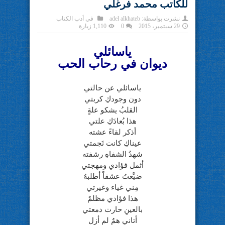
للكاتب محمد فرغلي
نشرت بواسطة:
adel alkhateb
في
أدب الكتاب
29 سبتمبر، 2015
0
1,110 زيارة
ياسائلي
ديوان في رحاب الحب
ياسائلي عن حالتي
دون وجودكِ كربتي
القلبُ يشكو علةٍ
هذا بُعادَكِ علتي
أذكر لقاءً عشته
عيناكِ كانت نَجمتي
شهدُ الشفاهِ رشفته
أثمل فؤادي ومهجتي
ضيَّعتُ عشقاً أطلبهُ
مِني غياء وغيرتي
هذا فؤادي مظلمٌ
بالعينِ حارت دمعتي
أتاني همٌ لم أزل