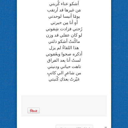
أشكو عناء كُربتي
مَن غيرها قد أرتقب
يومًا أنيسا لوحدتي
أهٍ أنا مِن حيرتي
رُحتي فزادت شِقوتي
لو كان عقلي قد وزن
ماكُنتُ أشكو ذلتي
هذا اللقاءُ لم يزل
أذكره صحوا وبغَفوتي
لستُ أنا بعد الفراق
تاهت حياتي ودنيتي
من شاعرٍ الي كاتبٍ
غيّرتُ بعدَكِ كُنيتي