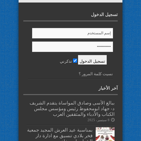
تسجيل الدخول
تذكرني
نسيت كلمة المرور ؟
آخر الأخبار
ببالغ الأسى وصادق المواساة يتقدم الشريف
د- جهاد ابومحفوظ رئيس ومؤسس مجلس
الكتاب والأدباء والمثقفين العرب
8 سبتمبر، 2025
بمناسبة عيد العرش المجيد جمعية
فخر بلادي تنسيق مع ادارة دار