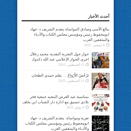
أحدث الأخبار
ببالغ الأسى وصادق المواساة يتقدم الشريف د- جهاد
ابومحفوظ رئيس ومؤسس مجلس الكتاب والأدباء
والمثقفين العرب
8 سبتمبر، 2025
حوار حول التجربة النقدية..محمد زغلال
اجرى الحوار الإعلامي عبد الله دكدوك
13 أغسطس، 2025
تَرْخُصُ الأَرْوَاحُ … بقلم حمدي الطحان
13 أغسطس، 2025
بمناسبة عيد العرش المجيد جمعية فخر
بلادي تنسيق مع ادارة دار الشباب ابن يخلف
9 يوليو، 2025
تعزية ومواساة: يتقدم الشريف د- جهاد
ابومحفوظ رئيس ومؤسس مجلس الكتاب
والأدباء والمثقفين العرب