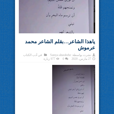
ياهذا الشاعر…بقلم الشاعر محمد
عرموش
نشرت بواسطة:
Samya altarabehe
في
أدب الكتاب
27 مارس، 2020
0
977 زيارة