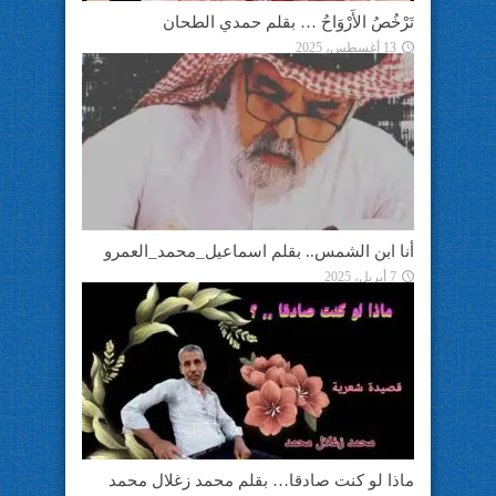
تَرْخُصُ الأَرْوَاحُ … بقلم حمدي الطحان
13 أغسطس، 2025
أنا ابن الشمس.. بقلم اسماعيل_محمد_العمرو
7 أبريل، 2025
ماذا لو كنت صادقا… بقلم محمد زغلال محمد