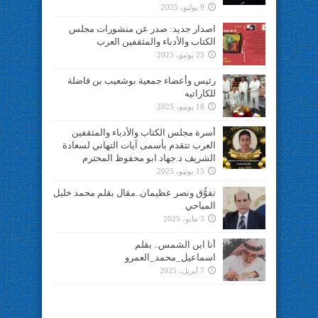
9 يوليو، 2025
اصدار جديد: صدر عن منشورات مجلس
الكتاب والأدباء والمثقفين العرب
25 يونيو، 2025
رئيس وأعضاء جمعية بوشعيب بن فاضلة
للكاراتيه
18 يونيو، 2025
أسرة مجلس الكتاب والأدباء والمثقفين
العرب تتقدم بأسمى آيات التهاني لسعادة
الشريف د.جهاد ابو محفوظ المحترم
15 يونيو، 2025
تفوُّق ونصر عظيمان..مقال بقلم محمد خليل
المياحي
3 مايو، 2025
أنا ابن الشمس.. بقلم
اسماعيل_محمد_العمرو
7 أبريل، 2025