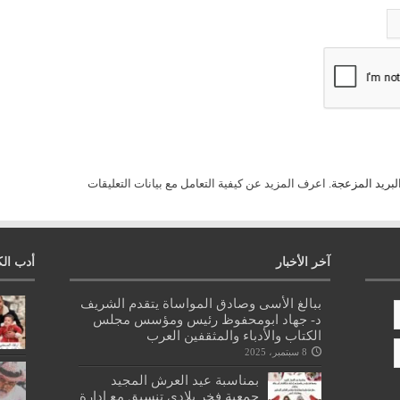
لبريد المزعجة.
اعرف المزيد عن كيفية التعامل مع بيانات التعليقات
آخر الأخبار
أدب الك
ببالغ الأسى وصادق المواساة يتقدم الشريف
د- جهاد ابومحفوظ رئيس ومؤسس مجلس
الكتاب والأدباء والمثقفين العرب
8 سبتمبر، 2025
بمناسبة عيد العرش المجيد
جمعية فخر بلادي تنسيق مع ادارة