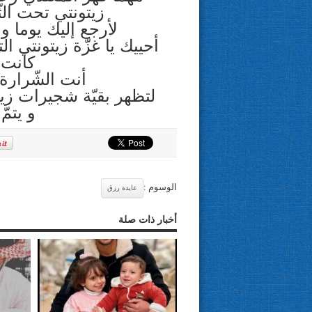
زيتونتي تحت الث
لأرجع إليك يوما 
أحييك يا غزّة زيتونتي 
كانت 
أنت الشّرارة 
لتظهر بقيّة شجيرات زي
و يتمّ
الوسوم :
عايدة رزق
أخبار ذات صلة