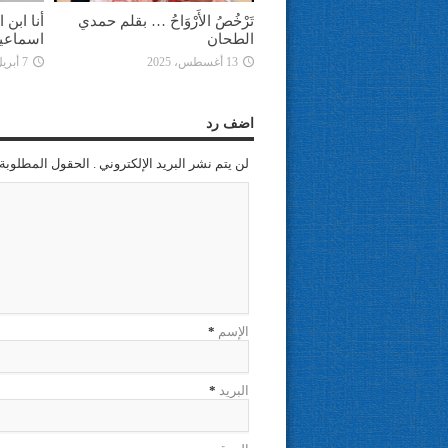
تَرْخُصُ الأَرْوَاحُ … بقلم حمدي
أنا ابن
الطحان
اسماعي
13 أغسطس، 2025
7 أبريل، 2025
اضف رد
لن يتم نشر البريد الإلكتروني . الحقول المطلوبة 
الإسم
*
البريد
*