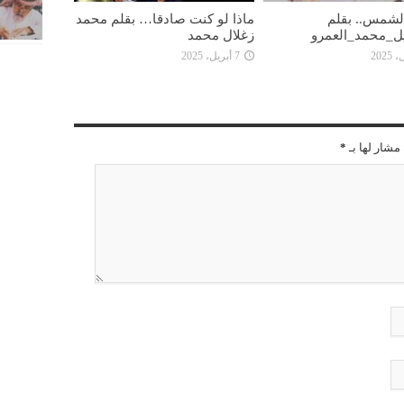
 الشمس.. بقلم
ماذا لو كنت صادقا… بقلم محمد
ل_محمد_العمرو
زغلال محمد
7 أبريل، 2025
مشار لها بـ
*