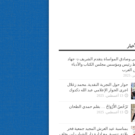
خبار
سى وصادق المواساة يتقدم الشريف د- جهاد
 رئيس ومؤسس مجلس الكتاب والأدباء
ن العرب
حوار حول التجربة النقدية..محمد زغلال
اجرى الحوار الإعلامي عبد الله دكدوك
13 أغسطس، 2025
تَرْخُصُ الأَرْوَاحُ … بقلم حمدي الطحان
13 أغسطس، 2025
بمناسبة عيد العرش المجيد جمعية فخر
بلادي تنسيق مع ادارة دار الشباب ابن يخلف