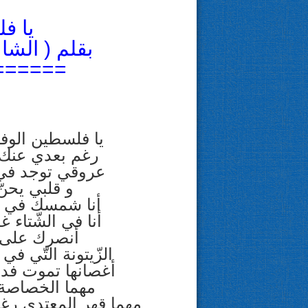
يا ف
بقلم ( الشا
======
يا فلسطين الوفاء
رغم بعدي عنك 
عروقي توجد في 
و قلبي يحنّ
أنا شمسك في 
أنا في الشّتاء 
أنصرك على م
الزّيتونة التّي ف
أغصانها تموت فدا
مهما الخصاصة ر
مهما قهر المعتدي رغم 