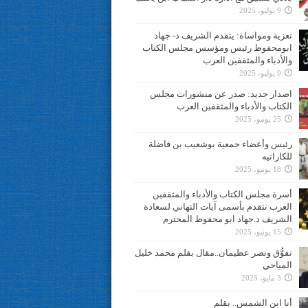
9 يوليو، 2025
تعزية ومواساة: يتقدم الشريف د- جهاد
ابومحفوظ رئيس ومؤسس مجلس الكتاب
والأدباء والمثقفين العرب
9 يوليو، 2025
اصدار جديد: صدر عن منشورات مجلس
الكتاب والأدباء والمثقفين العرب
25 يونيو، 2025
رئيس وأعضاء جمعية بوشعيب بن فاضلة
للكاراتيه
18 يونيو، 2025
أسرة مجلس الكتاب والأدباء والمثقفين
العرب تتقدم بأسمى آيات التهاني لسعادة
الشريف د.جهاد ابو محفوظ المحترم
15 يونيو، 2025
تفوُّق ونصر عظيمان..مقال بقلم محمد خليل
المياحي
3 مايو، 2025
أنا ابن الشمس.. بقلم