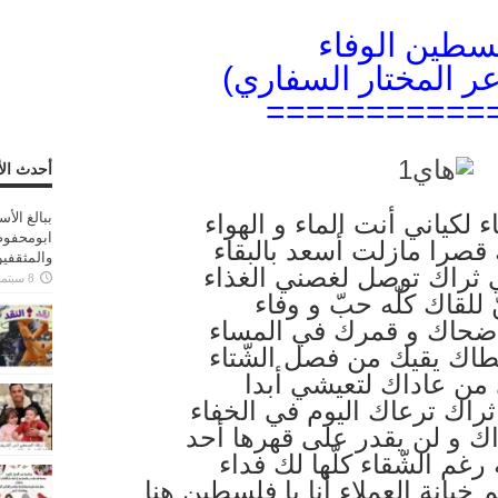
لسطين الوفاء
عر المختار السفاري)
===========
أحدث الأ
 لكياني أنت الماء و الهواء
ببالغ الأ
ابومحفوظ
قصرا مازلت أسعد بالبقاء
والمثقفي
ثراك توصل لغصني الغذاء
8 سبتمبر، 2025
 للقاك كلّه حبّ و وفاء
ضحاك و قمرك في المساء
غطاك يقيك من فصل الشّتاء
ن عاداك لتعيشي أبدا
ي ثراك ترعاك اليوم في الخفاء
ك و لن يقدر على قهرها أحد
غم الشّقاء كلّها لك فداء
خيانة العملاء أنا يا فلسطين هنا