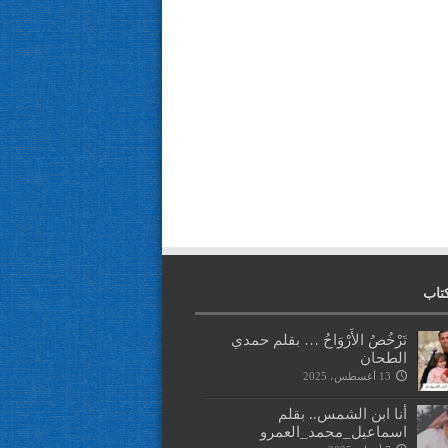
تاب
تَرْخُصُ الأَرْوَاحُ … بقلم حمدي
الطحان
13 أغسطس، 2025
أنا ابن الشمس.. بقلم
اسماعيل_محمد_العمرو