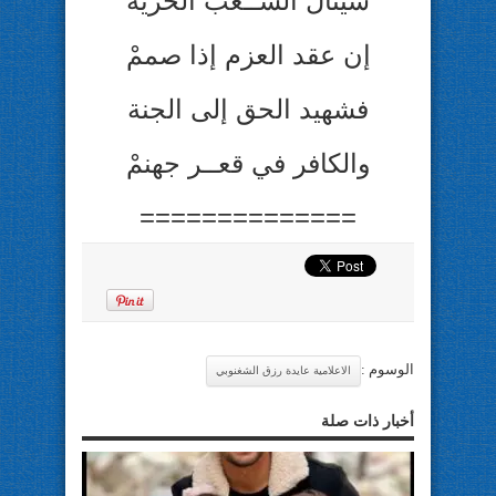
سينال الشــعب الحرية
إن عقد العزم إذا صممْ
فشهيد الحق إلى الجنة
والكافر في قعــر جهنمْ
==============
الوسوم :
الاعلامية عايدة رزق الشغنوبي
أخبار ذات صلة