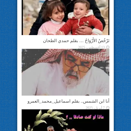
تَرْخُصُ الأَرْوَاحُ … بقلم حمدي الطحان
13 أغسطس، 2025
أنا ابن الشمس.. بقلم اسماعيل_محمد_العمرو
7 أبريل، 2025