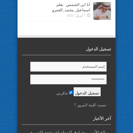
أنا ابن الشمس.. بقلم
اسماعيل_محمد_العمرو
7 أبريل، 2025
تسجيل الدخول
تذكرني
نسيت كلمة المرور ؟
آخر الأخبار
ببالغ الأسى وصادق المواساة يتقدم الشريف