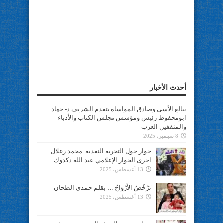
أحدث الأخبار
ببالغ الأسى وصادق المواساة يتقدم الشريف د- جهاد
ابومحفوظ رئيس ومؤسس مجلس الكتاب والأدباء
والمثقفين العرب
8 سبتمبر، 2025
حوار حول التجربة النقدية..محمد زغلال
اجرى الحوار الإعلامي عبد الله دكدوك
13 أغسطس، 2025
تَرْخُصُ الأَرْوَاحُ … بقلم حمدي الطحان
13 أغسطس، 2025