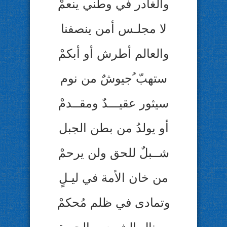
والغادر في وطني ينعمْ
لا مجلـس أمن ينصفنا
والعالم أطرش أو أبكمْ
ستهبّ ُجيوشٌ من نوم
سيثور عقيـــدٌ ومقــدمْ
أو يولدُ من بطن الجبل
شــبلٌ للحق ولن يرحمْ
من خان الأمة في ليـلٍ
وتمادى في ظلم مُحكمْ