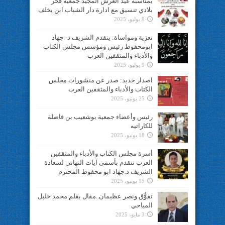
بمناسبة عيد العرش المجيد جمعية فخر
بلادي تنسيق مع ادارة دار الشباب ابن يخلف
9 يوليو، 2025
تعزية ومواساة: يتقدم الشريف د- جهاد
ابومحفوظ رئيس ومؤسس مجلس الكتاب
والأدباء والمثقفين العرب
9 يوليو، 2025
اصدار جديد: صدر عن منشورات مجلس
الكتاب والأدباء والمثقفين العرب
25 يونيو، 2025
رئيس وأعضاء جمعية بوشعيب بن فاضلة
للكاراتيه
18 يونيو، 2025
أسرة مجلس الكتاب والأدباء والمثقفين
العرب تتقدم بأسمى آيات التهاني لسعادة
الشريف د.جهاد ابو محفوظ المحترم
15 يونيو، 2025
تفوُّق ونصر عظيمان..مقال بقلم محمد خليل
المياحي
3 مايو، 2025