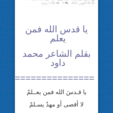
28 أكتوبر، 2015
0
1,782 زيارة
يا قدس الله فمن
يعلم
بقلم الشاعر محمد
داود
===============
يا قـدسَ الله فمن يعــلمْ
لا أقصى أو مهدٌ يسـلمْ