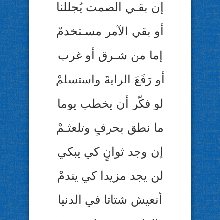
إن بقـي الصمت يُجللنا
أو بقي الآمر مسـتخدمْ
إما من شـرق أو غرب
أو رَفَعَ الرايةَ واستسلمْ
لو فكّر أن يخطب يوما
ما نطق بحرفٍ وتلعثـمْ
إن وجد ثوانٍ كي يبكي
لن يجد مزيدا كي يندمْ
أنعيش شتاتا في الدنيا