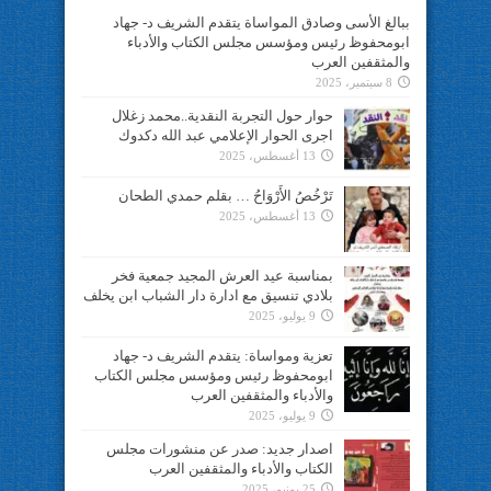
ببالغ الأسى وصادق المواساة يتقدم الشريف د- جهاد
ابومحفوظ رئيس ومؤسس مجلس الكتاب والأدباء
والمثقفين العرب
8 سبتمبر، 2025
حوار حول التجربة النقدية..محمد زغلال
اجرى الحوار الإعلامي عبد الله دكدوك
13 أغسطس، 2025
تَرْخُصُ الأَرْوَاحُ … بقلم حمدي الطحان
13 أغسطس، 2025
بمناسبة عيد العرش المجيد جمعية فخر
بلادي تنسيق مع ادارة دار الشباب ابن يخلف
9 يوليو، 2025
تعزية ومواساة: يتقدم الشريف د- جهاد
ابومحفوظ رئيس ومؤسس مجلس الكتاب
والأدباء والمثقفين العرب
9 يوليو، 2025
اصدار جديد: صدر عن منشورات مجلس
الكتاب والأدباء والمثقفين العرب
25 يونيو، 2025