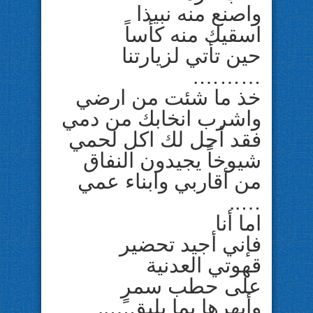
واصنع منه نبيذا
اسقيك منه كأساً
حين تأتي لزيارتنا
……….
خذ ما شئت من ارضي
واشرب انخابك من دمي
فقد أحل لك اكل لحمي
شيوخاً يجيدون النفاق
من أقاربي وابناء عمي
…..
اما أنا
فإني أجيد تحضير
قهوتي العدنية
على حطب سمرٍ
وأبهرها بما يليق…..