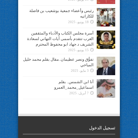
رئيس وأعضاء جمعية بوشعيب بن فاضلة
للكاراتيه
18 يونيو، 2025
أسرة مجلس الكتاب والأدباء والمثقفين
العرب تتقدم بأسمى آيات التهاني لسعادة
الشريف د.جهاد ابو محفوظ المحترم
15 يونيو، 2025
تفوُّق ونصر عظيمان..مقال بقلم محمد خليل
المياحي
3 مايو، 2025
أنا ابن الشمس.. بقلم
اسماعيل_محمد_العمرو
7 أبريل، 2025
تسجيل الدخول