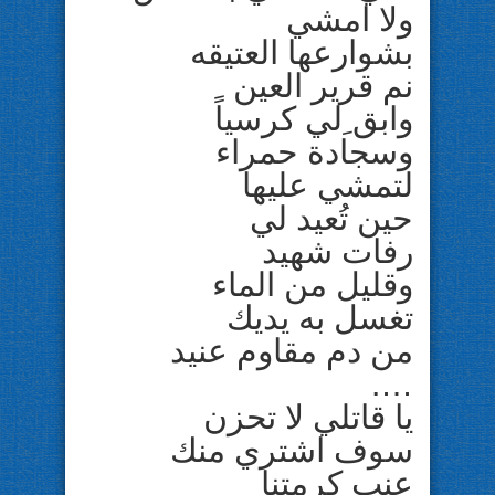
ولا امشي
بشوارعها العتيقه
نم قرير العين
وابق ِلي كرسياً
وسجادة حمراء
لتمشي عليها
حين تُعيد لي
رفات شهيد
وقليل من الماء
تغسل به يديك
من دم مقاوم عنيد
….
يا قاتلي لا تحزن
سوف اشتري منك
عنب كرمتنا