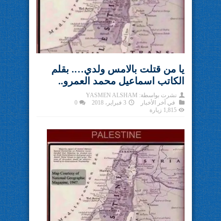
يا من قتلت بالامس ولدي…. بقلم
الكاتب اسماعيل محمد العمرو..
نشرت بواسطة:
YASMEN ALSHAM
في
آخر الأخبار
3 فبراير، 2018
0
1,815 زيارة