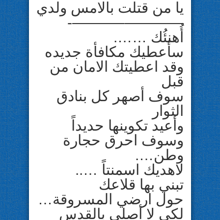
يا من قتلت بالامس ولدي
————–———-
أُهنئُك …….
سأعطيك مكافأة جديده
وقد اعطيتك الامان من
قبل
سوف أصهر كل بنادق
الثوار
وأعيد تكوينها حديداً
وسوف احرق حجارة
وطن….
لاهديك اسمنتاً …..
تبني بها قلاعك
حول ارضي المسروقة…
لكي لا أصلي بالقدس