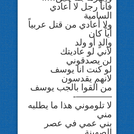
فأنا رجل لا أعادي
السامية
ولا أعادي من قتل عربياً
أياً كان
والدٍ أو ولد
لأني لو عاديتك
لن يصدقوني
لو كنت انا يوسف
لانهم يقدسون
من القوا بالجب يوسف
————-
لا تلوموني هذا ما يطلبه
مني
بني عمي في عصر
الصهينة