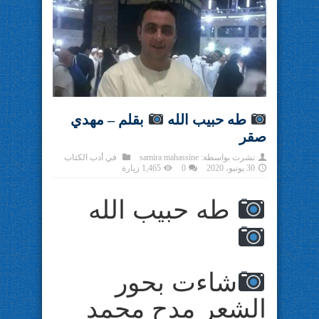
طه حبيب الله
بقلم – مهدي
صقر
نشرت بواسطة:
samira mahassine
في
أدب الكتاب
30 يونيو، 2020
0
1,465 زيارة
طه حبيب الله
شاءت بحور
الشعر مدح محمد