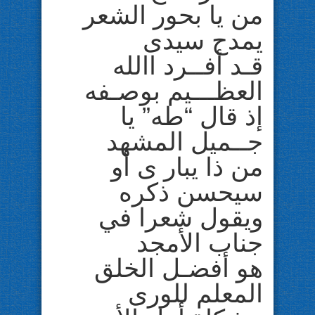
من يا بحور الشعر
يمدح سيدى
قـد أفــرد االله
العظـــيم بوصـفه
إذ قال “طه” يا
جــميل المشهد
من ذا يبار ى أو
سيحسن ذكره
ويقول شعرا في
جناب الأمجد
هو أفضـل الخلق
المعلم للورى