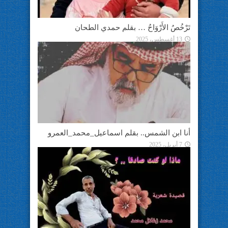
تَرْخُصُ الأَرْوَاحُ … بقلم حمدي الطحان
13 أغسطس، 2025
أنا ابن الشمس.. بقلم اسماعيل_محمد_العمرو
7 أبريل، 2025