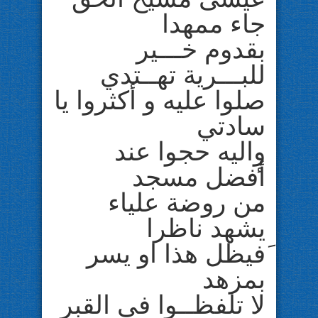
جاء ممهدا
بقدوم خـــير
للبـــرية تهــتدي
صلوا عليه و أكثروا يا
سادتي
وٕاليه حجوا عند
أفضل مسجد
من روضة علياء
يشهد ناظرا
َفيظل هذا او يسر
بمزهد
لا تلفظــوا في القبر