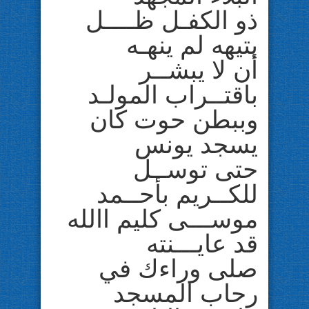
ذو الكفـل ظــــل
بتيهه لم ينهـه
أن لا يبشــر
باقتــراب المولـد
وببطن حوت كان
يسجد يونس
حتى توســل
للكــريم بأحــمد
موســـى كليم االله
قد عايـــنته
صلى وراءك في
رحاب المسجد