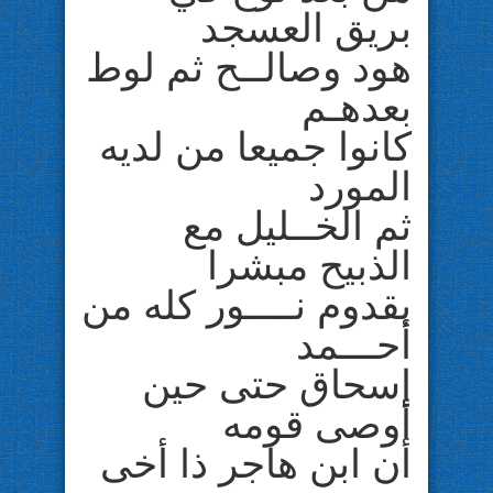
بريق العسجد
هود وصالــح ثم لوط
بعدهـم
كانوا جميعا من لديه
المورد
ثم الخــليل مع
الذبيح مبشرا
بقدوم نــــور كله من
أحـــمد
إسحاق حتى حين
أوصى قومه
أن ابن هاجر ذا أخى