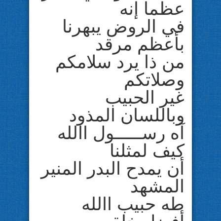
عظما إنه
في الروض يبهرنا
بأعظم مرقد
من ذا يرد سلامكم
وصلاتكم
غير الحبيب
وباللسان المذود
آه رســـــول االله
كيف لمثلنا
أن يمدح البدر المنير
المشهد
طه حبيب االله