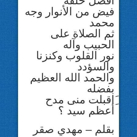
أفضل خلقه
فيض من الأنوار وجه
محمد
ثم الصلاة على
الحبيب وآله
نور القلوب وكنزنا
والسؤدد
والحمد الله العظيم
بفضله
َِاقبلت منى مدح
أعظم سيد ؟
بقلم – مهدي صقر