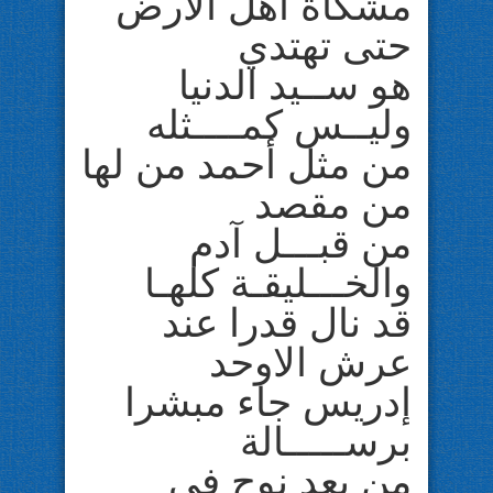
مشكاة أهل الأرض
حتى تهتدي
هو ســيد الدنيا
وليــس كمــــثله
من مثل أحمد من لها
من مقصد
من قبـــل آدم
والخـــليقـة كلهـا
قد نال قدرا عند
عرش الاوحد
إدريس جاء مبشرا
برســـــالة
من بعد نوح في