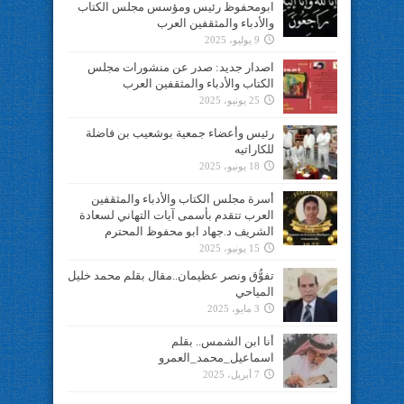
ابومحفوظ رئيس ومؤسس مجلس الكتاب
والأدباء والمثقفين العرب
9 يوليو، 2025
اصدار جديد: صدر عن منشورات مجلس
الكتاب والأدباء والمثقفين العرب
25 يونيو، 2025
رئيس وأعضاء جمعية بوشعيب بن فاضلة
للكاراتيه
18 يونيو، 2025
أسرة مجلس الكتاب والأدباء والمثقفين
العرب تتقدم بأسمى آيات التهاني لسعادة
الشريف د.جهاد ابو محفوظ المحترم
15 يونيو، 2025
تفوُّق ونصر عظيمان..مقال بقلم محمد خليل
المياحي
3 مايو، 2025
أنا ابن الشمس.. بقلم
اسماعيل_محمد_العمرو
7 أبريل، 2025