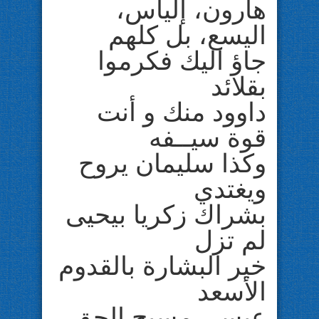
هارون، إلياس،
اليسع، بل كلهم
جاؤ اليك فكرموا
بقلائد
داوود منك و أنت
قوة سيــفه
وكذا سليمان يروح
ويغتدي
بشراك زكريا بيحيى
لم تزل
خير البشارة بالقدوم
الأسعد
عيسى مسيح الحق