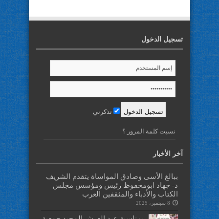
تسجيل الدخول
تذكرني
نسيت كلمة المرور ؟
آخر الأخبار
ببالغ الأسى وصادق المواساة يتقدم الشريف
د- جهاد ابومحفوظ رئيس ومؤسس مجلس
الكتاب والأدباء والمثقفين العرب
8 سبتمبر، 2025
بمناسبة عيد العرش المجيد جمعية