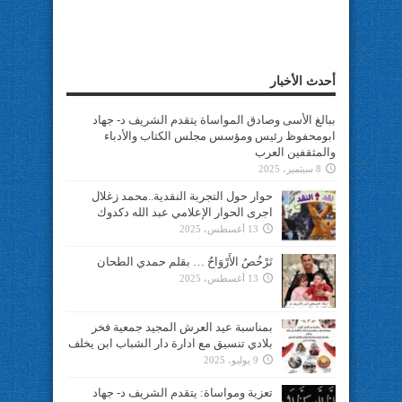
أحدث الأخبار
ببالغ الأسى وصادق المواساة يتقدم الشريف د- جهاد
ابومحفوظ رئيس ومؤسس مجلس الكتاب والأدباء
والمثقفين العرب
8 سبتمبر، 2025
حوار حول التجربة النقدية..محمد زغلال
اجرى الحوار الإعلامي عبد الله دكدوك
13 أغسطس، 2025
تَرْخُصُ الأَرْوَاحُ … بقلم حمدي الطحان
13 أغسطس، 2025
بمناسبة عيد العرش المجيد جمعية فخر
بلادي تنسيق مع ادارة دار الشباب ابن يخلف
9 يوليو، 2025
تعزية ومواساة: يتقدم الشريف د- جهاد