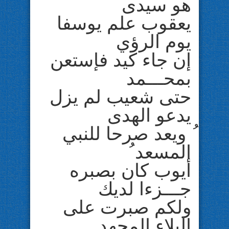
هو سيدى
يعقوب علم يوسفا
يوم الرؤي
إن جاء كيد فإستعن
بمحـــمد
حتى شعيب لم يزل
يدعو الهدى
ُ ويعد صرحا للنبي
المسعد ُ
أيوب كان بصبره
جـــزءا لديك
ولكم صبرت على
البلاء المجهد