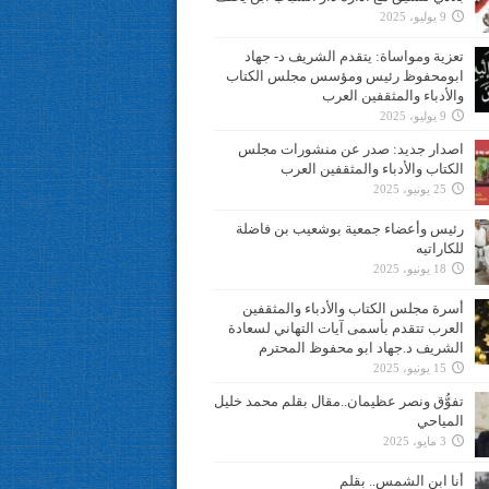
9 يوليو، 2025
تعزية ومواساة: يتقدم الشريف د- جهاد
ابومحفوظ رئيس ومؤسس مجلس الكتاب
والأدباء والمثقفين العرب
9 يوليو، 2025
اصدار جديد: صدر عن منشورات مجلس
الكتاب والأدباء والمثقفين العرب
25 يونيو، 2025
رئيس وأعضاء جمعية بوشعيب بن فاضلة
للكاراتيه
18 يونيو، 2025
أسرة مجلس الكتاب والأدباء والمثقفين
العرب تتقدم بأسمى آيات التهاني لسعادة
الشريف د.جهاد ابو محفوظ المحترم
15 يونيو، 2025
تفوُّق ونصر عظيمان..مقال بقلم محمد خليل
المياحي
3 مايو، 2025
أنا ابن الشمس.. بقلم