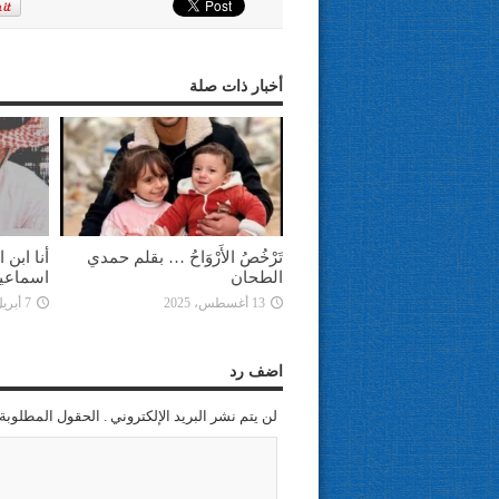
أخبار ذات صلة
تَرْخُصُ الأَرْوَاحُ … بقلم حمدي
أنا ابن
الطحان
اسماعي
13 أغسطس، 2025
7 أبريل، 2025
اضف رد
لن يتم نشر البريد الإلكتروني . الحقول المطلوبة 