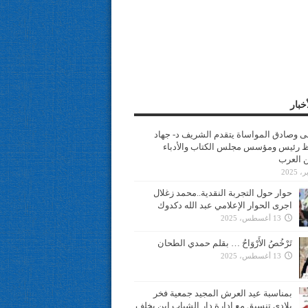
خبار
سى وصادق المواساة يتقدم الشريف د- جهاد
 رئيس ومؤسس مجلس الكتاب والأدباء
ن العرب
حوار حول التجربة النقدية..محمد زغلال
اجرى الحوار الإعلامي عبد الله دكدوك
13 أغسطس، 2025
تَرْخُصُ الأَرْوَاحُ … بقلم حمدي الطحان
13 أغسطس، 2025
بمناسبة عيد العرش المجيد جمعية فخر
بلادي تنسيق مع ادارة دار الشباب ابن يخلف