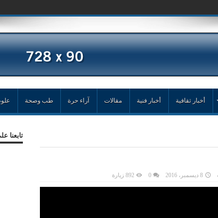
مد زغ
أخبار ثقافية
أخبار فنية
مقالات
آراء حرة
طب وصحة
علوم
تابعنا ع
8 ديسمبر، 2016
0
892 زيارة