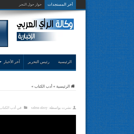
أخر المستجدات
حوار حول التجربة النقدية..مح
الرئيسية
رئيس التحرير
آخر الأخبار
الرئيسية
»
أدب الكتاب
»
نشرت بواسطة:
salma alzoy
في
أدب الكتاب