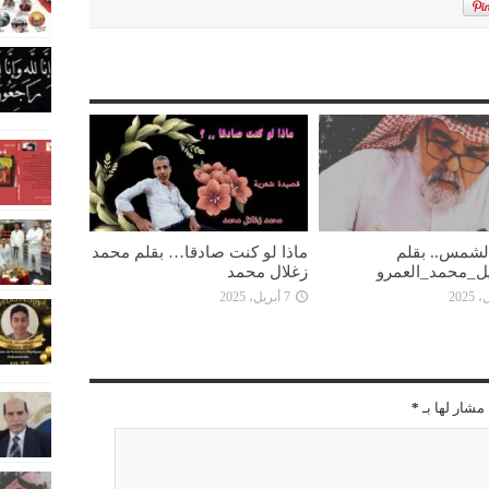
 الشمس.. بقلم
ماذا لو كنت صادقا… بقلم محمد
ل_محمد_العمرو
زغلال محمد
7 أبريل، 2025
مشار لها بـ
*