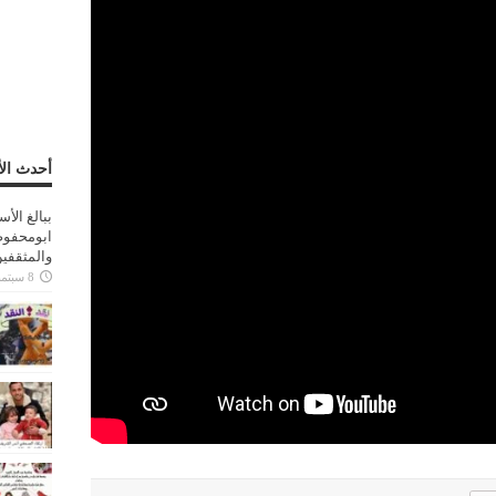
أحدث الأ
ببالغ الأ
ابومحفوظ
والمثقفي
8 سبتمبر، 2025