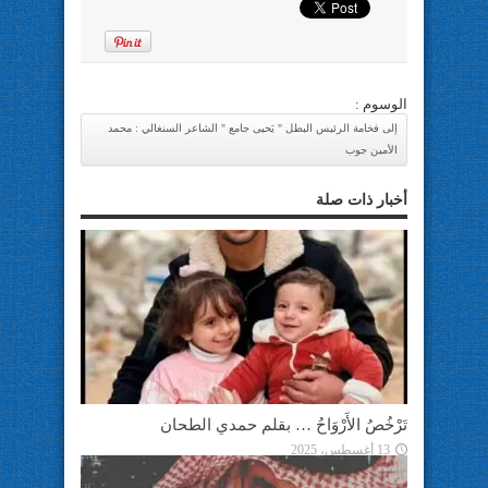
الوسوم :
إلى فخامة الرئيس البطل " يَحيى جامع " الشاعر السنغالي : محمد
الأمين جوب
أخبار ذات صلة
تَرْخُصُ الأَرْوَاحُ … بقلم حمدي الطحان
13 أغسطس، 2025