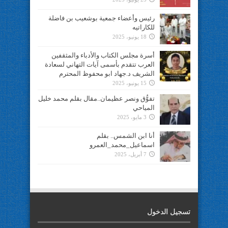
رئيس وأعضاء جمعية بوشعيب بن فاضلة
للكاراتيه
18 يونيو، 2025
أسرة مجلس الكتاب والأدباء والمثقفين
العرب تتقدم بأسمى آيات التهاني لسعادة
الشريف د.جهاد ابو محفوظ المحترم
15 يونيو، 2025
تفوُّق ونصر عظيمان..مقال بقلم محمد خليل
المياحي
3 مايو، 2025
أنا ابن الشمس.. بقلم
اسماعيل_محمد_العمرو
7 أبريل، 2025
تسجيل الدخول