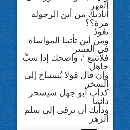
القهر
أناديك من أين الرجولة
مرة؟؟
تعُودُ
ومن أين تأتينا المواساة
في العسر
فلاتتبع ’، واضحك إذا سبَّ
جاهل
وإن قال قولا يُستباح إلى
السخر
كدأب أبو جهل سيسخر
دائما
ودأبك أن ترقى إلى سلم
الزهر