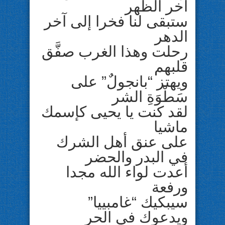
آخر الظهر
ستبقى لنا فخرا إلى آخر
الدهر
رحلت وهذا الغرب صفَّق
قلبهم
ويهتز “بانجولٌ” على
سَطْوَةِ الشر
لقد كنت يا يحيى كإسمك
ماشيا
على عنق أهل الشرك
في البدر والحضر
أعدت لواء الله مجدا
ورفعة
سيبكيك “غامبييا”
ويدعوك في الحر