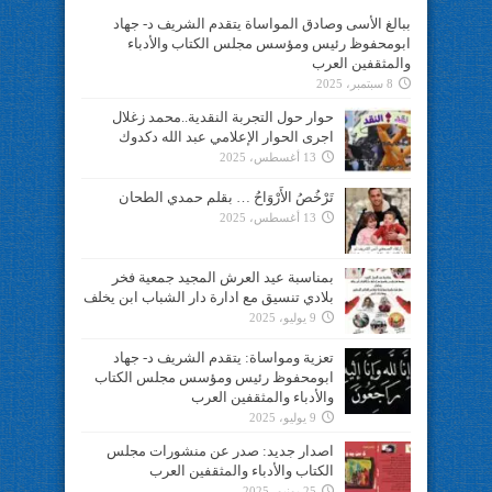
ببالغ الأسى وصادق المواساة يتقدم الشريف د- جهاد
ابومحفوظ رئيس ومؤسس مجلس الكتاب والأدباء
والمثقفين العرب
8 سبتمبر، 2025
حوار حول التجربة النقدية..محمد زغلال
اجرى الحوار الإعلامي عبد الله دكدوك
13 أغسطس، 2025
تَرْخُصُ الأَرْوَاحُ … بقلم حمدي الطحان
13 أغسطس، 2025
بمناسبة عيد العرش المجيد جمعية فخر
بلادي تنسيق مع ادارة دار الشباب ابن يخلف
9 يوليو، 2025
تعزية ومواساة: يتقدم الشريف د- جهاد
ابومحفوظ رئيس ومؤسس مجلس الكتاب
والأدباء والمثقفين العرب
9 يوليو، 2025
اصدار جديد: صدر عن منشورات مجلس
الكتاب والأدباء والمثقفين العرب
25 يونيو، 2025