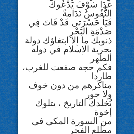
غَدَا سَوْفَ يَدْعُوكَ
النُّفُوسُ نَدَامةً
فَيَأ حَسْرَتى قَدْ فَاتَ فِي
صَدْمَةِ البَحْرِ
ذنوبك ما إلا ابتغاؤك دولة
بحرية الإسلام في دولة
الطهر
فكم حجة صفعت للغرب،
طاردا
مناكرهم من دون خوف
ولا جور
يُخلدك التاريخ ، يتلوك
إخوة
من السورة المكي في
مطلع الفجر