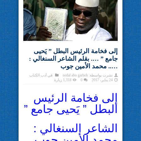
إلى فخامة الرئيس البطل ” يَحيى
جامع ” …. بقلم الشاعر السنغالي :
….. محمد الأمين جوب
نشرت بواسطة:
nedal abo garbeh
في
أدب الكتاب
24 يناير، 2017
0
1,318 زيارة
إلى فخامة الرئيس
البطل ” يَحيى جامع ”
الشاعر السنغالي :
محمد الأمين جوب