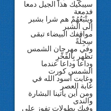
سيبكيك هذا الجيل دمعا
فدمعة
ويتْبَعُهُمْ هم شرا بشبر
إلى الشبر
مواقفك البيضاء تبقى
سِجِلَّةً
وفي مهرجان الشمس
تظهر بِالفَخْرِ
وداعا وداعا عندما
الشمس كورت
وغابت أسود الله في
غابة العصر
ومن أين يأتينا البشارة
والندى
وفيك بطولات تفوز على