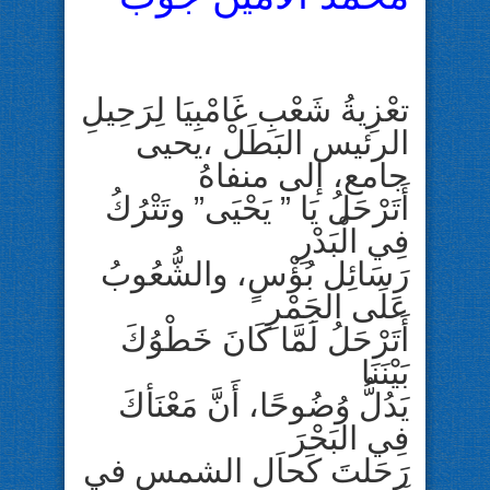
تعْزِيةُ شَعْبِ غَامْبِيَا لِرَحِيلِ
الرئيس البَطَلْ ،يحيى
جامع، إلى منفاهُ
أَتَرْحَلُ يَا ” يَحْيَى” وتَتْرُكُ
فِي الْبَدْرِ
رَسَائِل بُؤْسٍ، والشُّعُوبُ
عَلَى الجَمْرِ
أَتَرْحَلُ لَمَّا كَانَ خَطْوُكَ
بَيْنَنَا
يَدُلُّ وُضُوحًا، أَنَّ مَعْنَأكَ
فِي البَحْرَ
رَحَلتَ كَحاَل الشمس في