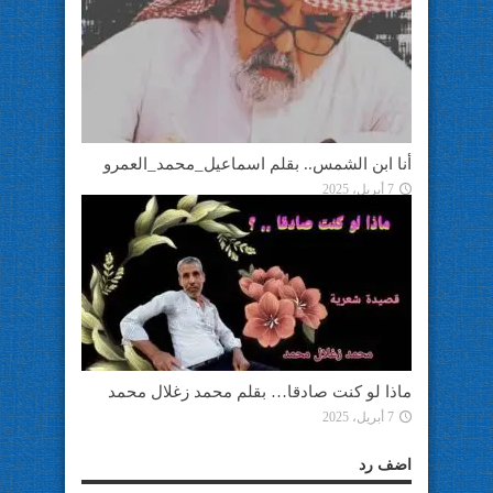
أنا ابن الشمس.. بقلم اسماعيل_محمد_العمرو
7 أبريل، 2025
ماذا لو كنت صادقا… بقلم محمد زغلال محمد
7 أبريل، 2025
اضف رد