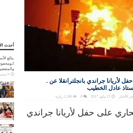
أحدث الأ
ببالغ الأ
ابومحفوظ
والمثقفي
8 سبتمبر، 2025
حفل لأريانا جراندي بانجلترانقلا عن .
ستاذ عادل الخطيب
خر الأخبار
23 مايو، 2017
0
1,240 زيارة
نتحاري على حفل لأريانا جراندي