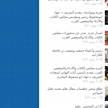
9 يوليو، 2025
تعزية ومواساة: يتقدم الشريف د- جهاد
ابومحفوظ رئيس ومؤسس مجلس الكتاب
والأدباء والمثقفين العرب
9 يوليو، 2025
اصدار جديد: صدر عن منشورات مجلس
الكتاب والأدباء والمثقفين العرب
25 يونيو، 2025
رئيس وأعضاء جمعية بوشعيب بن فاضلة
للكاراتيه
18 يونيو، 2025
أسرة مجلس الكتاب والأدباء والمثقفين
العرب تتقدم بأسمى آيات التهاني لسعادة
الشريف د.جهاد ابو محفوظ المحترم
15 يونيو، 2025
تفوُّق ونصر عظيمان..مقال بقلم محمد خليل
المياحي
3 مايو، 2025
أنا ابن الشمس.. بقلم