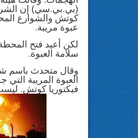
(بي.بي.سي) إن الشر
كوتش والشوارع المحيط
عبوة مريبة.
لكن أعيد فتح المحطة 
سلامة العبوة.
وقال متحدث باسم شرط
العبوة المريبة التي ج
فيكتوريا كوتش. ليس