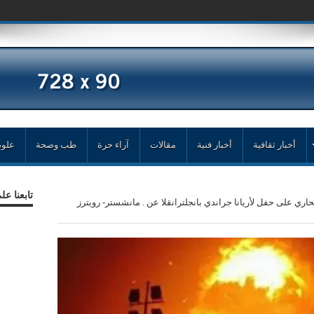
ف د- جهاد ابومحفوظ رئيس وم
أخبار ثقافية
أخبار فنية
مقالات
آراء حرة
طب وصحة
علوم
تابعنا ع
نتحاري على حفل لأريانا جراندي بانجلترانقلا عن . مانشستر- رويترز