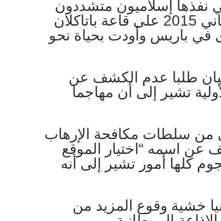
ي نفذها إسلاميون متشددون
في نوفمبر تشرين الثاني 2015 على قاعة باتاكلان
 في باريس وأودت بحياة نحو
يان طلبا عدم الكشف عن
أولية تشير إلى أن مهاجما
 من سلطات مكافحة الإرهاب
ف عن اسمه “اختيار الموقع
وم كلها أمور تشير إلى أنه
ا خشية وقوع المزيد من
لإذاعة البريطانية