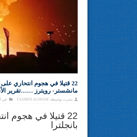
22 قتيلا في هجوم انتحاري على 
مانشستر- رويترز ……تقرير الأ
نشرت بواسطة:
YASMEN ALSHAM
في
آ
22 قتيلا في هجوم ا
بانجلترا