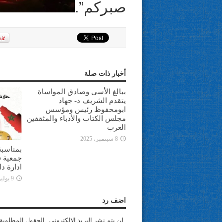
صبركم”.
أخبار ذات صلة
ببالغ الأسى وصادق المواساة
يتقدم الشريف د- جهاد
ابومحفوظ رئيس ومؤسس
مجلس الكتاب والأدباء والمثقفين
العرب
8 سبتمبر، 2025
بمناسبة
جمعية ف
ادارة د
9 يوليو، 2025
اضف رد
لن يتم نشر البريد الإلكتروني . الحقول المطلوبة 