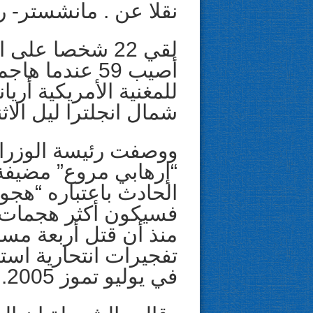
نقلا عن . مانشستر- ر
لقي 22 شخصا عل
أصيب 59 عندما
للمغنية الأمريكية أري
شمال انجلترا ليل الاثن
ووصفت رئيسة الوزراء 
“إرهابي مروع” مضيفة
الحادث باعتباره “هجوما
فسيكون أكثر هجمات ا
تفجيرات انتحارية اس
في يوليو تموز 2005.