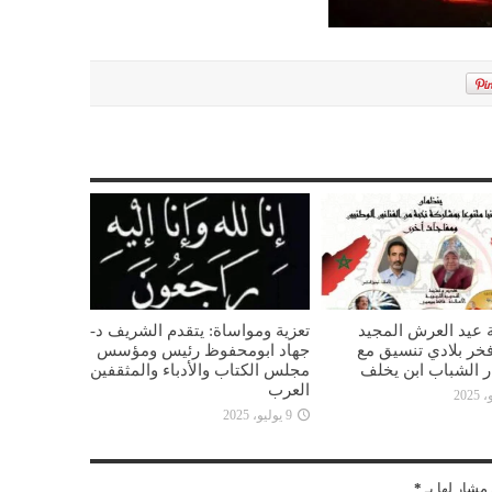
 عيد العرش المجيد
تعزية ومواساة: يتقدم الشريف د-
خر بلادي تنسيق مع
جهاد ابومحفوظ رئيس ومؤسس
ار الشباب ابن يخلف
مجلس الكتاب والأدباء والمثقفين
العرب
9 يوليو، 2025
مشار لها بـ
*