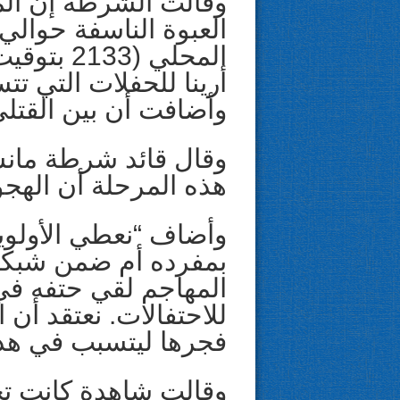
وقالت الشرطة إن الم
المحلي (
وأضافت أن بين القتلى
وقال قائد شرطة مانش
هذه المرحلة أن الهجو
وأضاف “نعطي الأولوي
بمفرده أم ضمن شبكة
المهاجم لقي حتفه في
للاحتفالات. نعتقد أن
فجرها ليتسبب في هذ
وقالت شاهدة كانت تحض