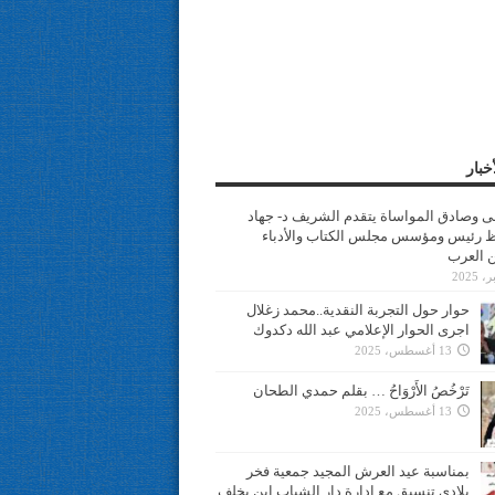
خبار
سى وصادق المواساة يتقدم الشريف د- جهاد
 رئيس ومؤسس مجلس الكتاب والأدباء
ن العرب
حوار حول التجربة النقدية..محمد زغلال
اجرى الحوار الإعلامي عبد الله دكدوك
13 أغسطس، 2025
تَرْخُصُ الأَرْوَاحُ … بقلم حمدي الطحان
13 أغسطس، 2025
بمناسبة عيد العرش المجيد جمعية فخر
بلادي تنسيق مع ادارة دار الشباب ابن يخلف