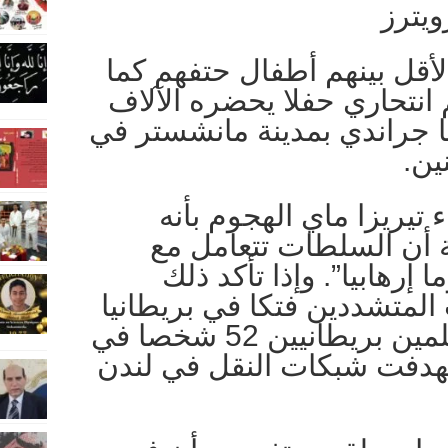
ويترز
ى الأقل بينهم أطفال حتفهم كما
 هاجم انتحاري حفلا يحضره الآلاف
انا جراندي بمدينة مانشستر في
ين.
تيريزا ماي الهجوم بأنه
 أن السلطات تتعامل مع
 إرهابيا”. وإذا تأكد ذلك
لمتشددين فتكا في بريطانيا
منذ أن قتل أربعة مسلمين بريطانيين 52 شخصا في
تهدفت شبكات النقل في لندن