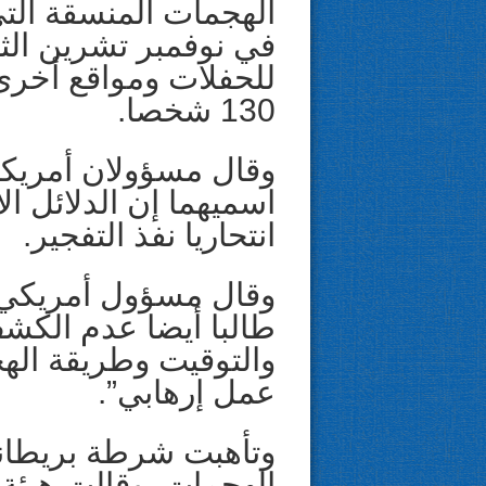
الهجمات المنسقة الت
للحفلات ومواقع أخرى
130 شخصا.
وقال مسؤولان أمريك
اسميهما إن الدلائل ال
انتحاريا نفذ التفجير.
وقال مسؤول أمريكي
طالبا أيضا عدم الكش
والتوقيت وطريقة الهج
عمل إرهابي”.
وتأهبت شرطة بريطاني
الهجمات. وقالت هيئة ا