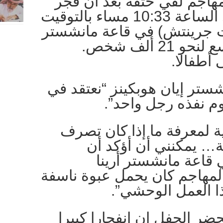
هاجم لقي حتفه بعد أن فجر
العبوة الناسفة حوالي الساعة 10:33 مساء بالتوقيت
2133 بتوقيت جرينتش) في قاعة مانشستر
أرينا للحفلات التي تتسع لنحو 21 ألف شخص.
 أطفالا.
ستر إيان هوبكينز “نعتقد في
م نفذه رجل واحد”.
ة لمعرفة ما إذا كان تصرف
… يمكنني أن أؤكد أن
 قاعة مانشستر أرينا
 المهاجم كان يحمل عبوة ناسفة
ا العمل الوحشي”.
ر الحفل إن انفجارا كبيرا