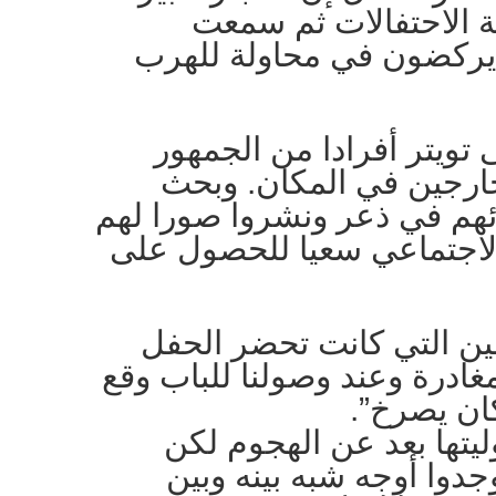
عة الاحتفالات ثم سمعت
يركضون في محاولة للهرب
تويتر أفرادا من الجمهور
رجين في المكان. وبحث
ائهم في ذعر ونشروا صورا لهم
لاجتماعي سعيا للحصول على
لين التي كانت تحضر الحفل
مغادرة وعند وصولنا للباب وقع
كان يصرخ”.
يتها بعد عن الهجوم لكن
دوا أوجه شبه بينه وبين