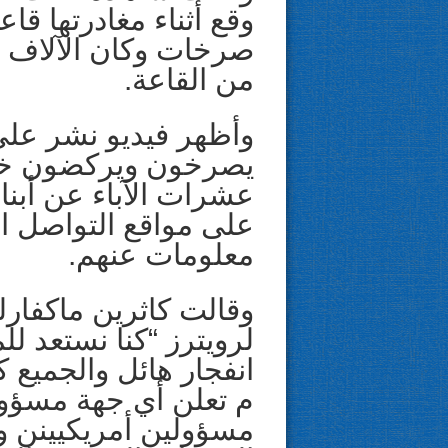
وقع أثناء مغادرتها قا
صرخات وكان الآلاف 
من القاعة.
وأظهر فيديو نشر على 
يصرخون ويركضون خا
عشرات الآباء عن أبن
على مواقع التواصل ا
معلومات عنهم.
وقالت كاثرين ماكفار
لرويترز “كنا نستعد لل
انفجار هائل والجميع 
م تعلن أي جهة مسؤول
مسؤولين أمريكيينن وج