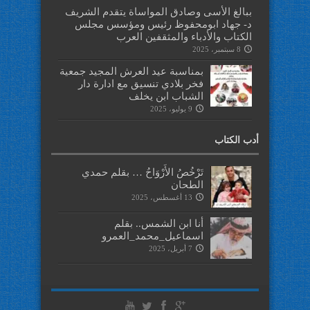
ببالغ الأسى وصادق المواساة يتقدم الشريف
د- جهاد ابومحفوظ رئيس ومؤسس مجلس
الكتاب والأدباء والمثقفين العرب
8 سبتمبر، 2025
بمناسبة عيد العرش المجيد جمعية
فخر بلادي تنسيق مع ادارة دار
الشباب ابن يخلف
9 يوليو، 2025
أدب الكتاب
تَرْخُصُ الأَرْوَاحُ … بقلم حمدي
الطحان
13 أغسطس، 2025
أنا ابن الشمس.. بقلم
اسماعيل_محمد_العمرو
7 أبريل، 2025