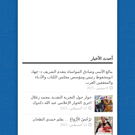
أحدث الأخبار
ببالغ الأسى وصادق المواساة يتقدم الشريف د- جهاد
ابومحفوظ رئيس ومؤسس مجلس الكتاب والأدباء
والمثقفين العرب
8 سبتمبر، 2025
حوار حول التجربة النقدية..محمد زغلال
اجرى الحوار الإعلامي عبد الله دكدوك
13 أغسطس، 2025
تَرْخُصُ الأَرْوَاحُ … بقلم حمدي الطحان
13 أغسطس، 2025