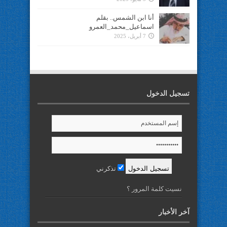
أنا ابن الشمس.. بقلم
اسماعيل_محمد_العمرو
7 أبريل، 2025
تسجيل الدخول
تذكرني
نسيت كلمة المرور ؟
آخر الأخبار