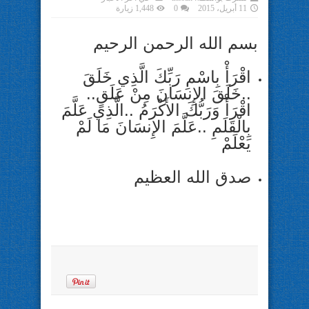
11 أبريل، 2015
0
1,448 زيارة
بسم الله الرحمن الرحيم
اقْرَأْ بِاسْمِ رَبِّكَ الَّذِي خَلَقَ
..خَلَقَ الإِنسَانَ مِنْ عَلَقٍ..
اقْرَأْ وَرَبُّكَ الأَكْرَمُ ..الَّذِي عَلَّمَ
بِالْقَلَمِ ..عَلَّمَ الإِنسَانَ مَا لَمْ
يَعْلَمْ
صدق الله العظيم