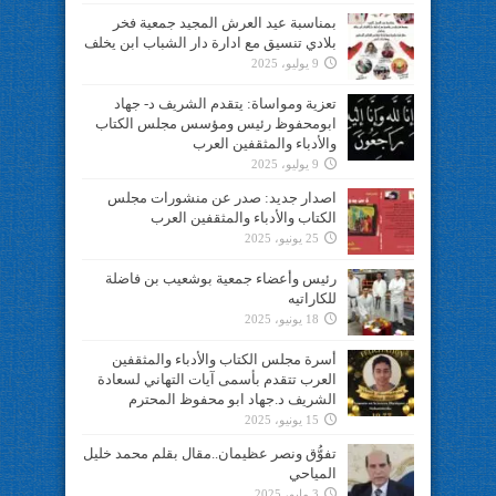
بمناسبة عيد العرش المجيد جمعية فخر
بلادي تنسيق مع ادارة دار الشباب ابن يخلف
9 يوليو، 2025
تعزية ومواساة: يتقدم الشريف د- جهاد
ابومحفوظ رئيس ومؤسس مجلس الكتاب
والأدباء والمثقفين العرب
9 يوليو، 2025
اصدار جديد: صدر عن منشورات مجلس
الكتاب والأدباء والمثقفين العرب
25 يونيو، 2025
رئيس وأعضاء جمعية بوشعيب بن فاضلة
للكاراتيه
18 يونيو، 2025
أسرة مجلس الكتاب والأدباء والمثقفين
العرب تتقدم بأسمى آيات التهاني لسعادة
الشريف د.جهاد ابو محفوظ المحترم
15 يونيو، 2025
تفوُّق ونصر عظيمان..مقال بقلم محمد خليل
المياحي
3 مايو، 2025