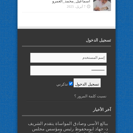
اسماعيل_محمد_العمرو
7 أبريل، 2025
تسجيل الدخول
تذكرني
نسيت كلمة المرور ؟
آخر الأخبار
ببالغ الأسى وصادق المواساة يتقدم الشريف
د- جهاد ابومحفوظ رئيس ومؤسس مجلس