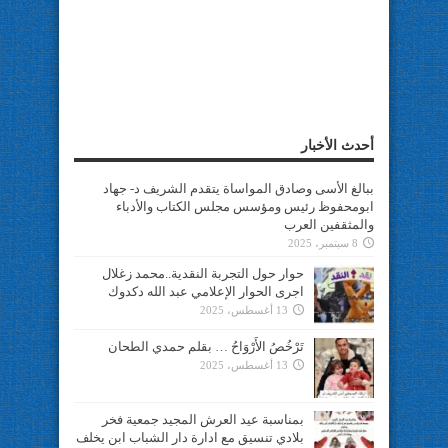
أحدث الأخبار
ببالغ الأسى وصادق المواساة يتقدم الشريف د- جهاد
ابومحفوظ رئيس ومؤسس مجلس الكتاب والأدباء
والمثقفين العرب
8 سبتمبر، 2025
حوار حول التجربة النقدية..محمد زغلال
اجرى الحوار الإعلامي عبد الله دكدوك
13 أغسطس، 2025
تَرْخُصُ الأَرْوَاحُ … بقلم حمدي الطحان
13 أغسطس، 2025
بمناسبة عيد العرش المجيد جمعية فخر
بلادي تنسيق مع ادارة دار الشباب ابن يخلف