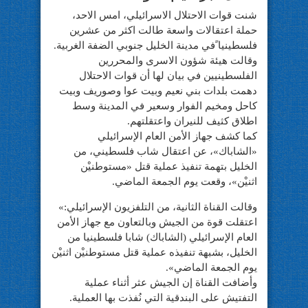
شنت قوات الاحتلال الاسرائيلي، امس الاحد،
حملة اعتقالات واسعة طالت اكثر من عشرين
فلسطينيا ًفي مدينة الخليل جنوبي الضفة الغربية.
وقالت هيئة شؤون الاسرى والمحررين
الفلسطينيين في بيان لها أن قوات الاحتلال
دهمت بلدات بني نعيم وبيت عوا وصوريف وبيت
كاحل ومخيم الفوار وسعير في المدينة وسط
اطلاق كثيف للنيران واعتقلتهم.
كما كشف جهاز الأمن العام الإسرائيلي
«الشاباك»، عن اعتقال شاب فلسطيني، من
الخليل بتهمة تنفيذ عملية قتل «مستوطنيْن
اثنيْن»، وقعت يوم الجمعة الماضي.
وقالت القناة الثانية، من التلفزيون الإسرائيلي:»
اعتقلت قوة من الجيش وبالتعاون مع جهاز الأمن
العام الإسرائيلي (الشاباك) شابا فلسطينيا من
الخليل، بشبهة تنفيذه عملية قتل مستوطنيْن اثنيْن
يوم الجمعة الماضي».
وأضافت القناة إن الجيش عثر أثناء عملية
التفتيش على البندقية التي نُفذت بها العملية.