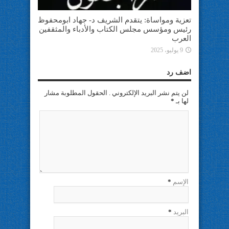
تعزية ومواساة: يتقدم الشريف د- جهاد ابومحفوظ
رئيس ومؤسس مجلس الكتاب والأدباء والمثقفين
العرب
9 يوليو، 2025
اضف رد
لن يتم نشر البريد الإلكتروني . الحقول المطلوبة مشار
لها بـ
*
الإسم
*
البريد
*