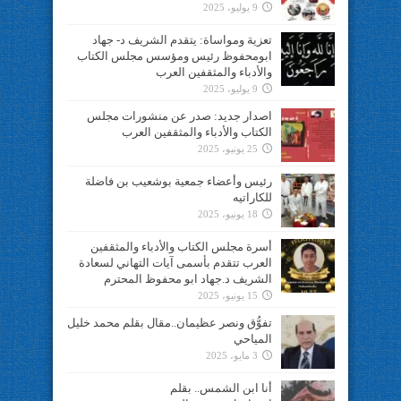
9 يوليو، 2025
تعزية ومواساة: يتقدم الشريف د- جهاد
ابومحفوظ رئيس ومؤسس مجلس الكتاب
والأدباء والمثقفين العرب
9 يوليو، 2025
اصدار جديد: صدر عن منشورات مجلس
الكتاب والأدباء والمثقفين العرب
25 يونيو، 2025
رئيس وأعضاء جمعية بوشعيب بن فاضلة
للكاراتيه
18 يونيو، 2025
أسرة مجلس الكتاب والأدباء والمثقفين
العرب تتقدم بأسمى آيات التهاني لسعادة
الشريف د.جهاد ابو محفوظ المحترم
15 يونيو، 2025
تفوُّق ونصر عظيمان..مقال بقلم محمد خليل
المياحي
3 مايو، 2025
أنا ابن الشمس.. بقلم