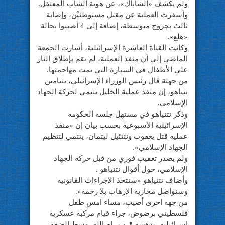
ولم يكشف «الشاباك»، عن هوية الشاب المعتقل.
وأسفرت العملية عن مقتل مستوطنيْن، وإصابة
ثالث بجروح متوسطة، إضافة إلى 4 أصيبوا بحالة
«هلع».
وكانت القناة العاشرة الإسرائيلية، أشارت الجمعة
الماضي إلى أن منفذ العملية، لم يقم بإطلاق النار
على الأطفال في السيارة التي تمت مهاجمتها.
من جهتة قال رئيس الوزراء الإسرائيلي، بنيامين
نتياهو، إن منفذ عملية الخليل ينتمي لحركة الجهاد
الإسلامي.
وذكر نتنياهو في مستهل جلسة الحكومة
الإسرائيلية الأسبوعية بحسب بيان إن «منفذ
عملية قتل يعقوب ونتنئيل ليتمان، ينتمي لتنظيم
الجهاد الإسلامي».
ولم يصدر تعقيب فوري من قبل حركة الجهاد
الإسلامي، حول أقوال نتنياهو .
وأضاف نتنياهو «سنتخذ الإجراءات القانونية
وسنواصل محاربة الإرهاب بلا رحمة».
من جهة اخرى أصيب، مساء امس طفل
فلسطيني برضوض، جراء قيام مركبة عسكرية
إسرائيلية، بدهسه قرب رام الله، وسط الضفة