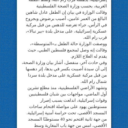
الغربية، بحسب وزارة الصحة الفلسطينية
وقالت الوزارة في بيان إن الطفل عادل شاهين
البالغ من العمر عامين، أصيب برضوض وبجروح
في الرأس، جراء تعرضه للدهس من قبل مركبة
عسكرية إسرائيلية، على مدخل بلدة «بير نبالا»،
قرب رام الله.
ووصفت الوزارة حالة الطفل بـ»المتوسطة»،
وقالت إنه وصل لمجمع فلسطين الطبي، حيث
يقدم له العلاج اللازم.
وفي حادث آخر، منفصل، أشار بيان وزارة الصحة،
إلى أن سيدة أصيبت بكسر في يدها، إثر دهسها
من قبل مركبة عسكرية على مدخل بلدة سردا
شمال رام الله.
وتشهد الأراضي الفلسطينية، منذ مطلع تشرين
أول الماضي، مواجهات بين شبان فلسطينيين
وقوات إسرائيلية، اندلعت بسبب إصرار
مستوطنين يهود على مواصلة اقتحام ساحات
المسجد الأقصى، تحت حراسة أمنية إسرائيلية.
من جهة ثانية اقتحم نحو 40 مستوطنًا المسجد
الأقصى، امس من جهة باب المغاربة وسط