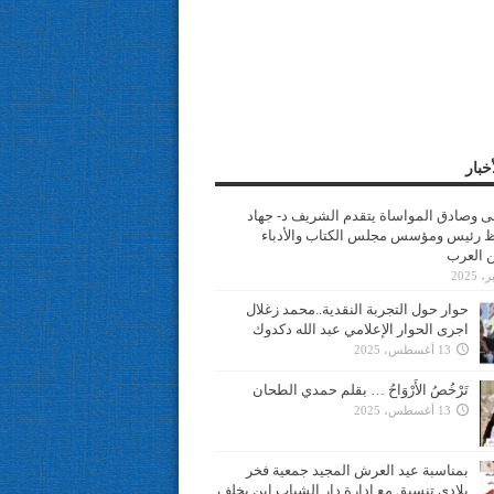
خبار
سى وصادق المواساة يتقدم الشريف د- جهاد
 رئيس ومؤسس مجلس الكتاب والأدباء
ن العرب
حوار حول التجربة النقدية..محمد زغلال
اجرى الحوار الإعلامي عبد الله دكدوك
13 أغسطس، 2025
تَرْخُصُ الأَرْوَاحُ … بقلم حمدي الطحان
13 أغسطس، 2025
بمناسبة عيد العرش المجيد جمعية فخر
بلادي تنسيق مع ادارة دار الشباب ابن يخلف