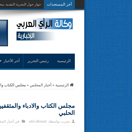
أخر المستجدات
حوار حول التجربة النقدية..مح
الرئيسية
رئيس التحرير
آخر الأخبار
الرئيسية
»
أخبار المجلس
»
مجلس الكتاب والا
مجلس الكتاب والادباء والمثقفي
الحلبي
نشرت بواسطة:
adel alkhateb
في
أخبار الم