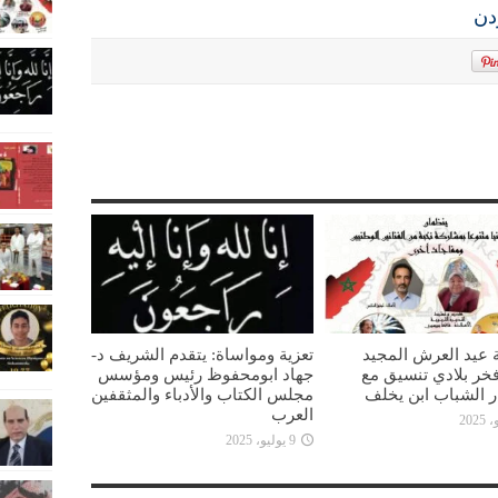
دن
 عيد العرش المجيد
تعزية ومواساة: يتقدم الشريف د-
خر بلادي تنسيق مع
جهاد ابومحفوظ رئيس ومؤسس
ار الشباب ابن يخلف
مجلس الكتاب والأدباء والمثقفين
العرب
9 يوليو، 2025