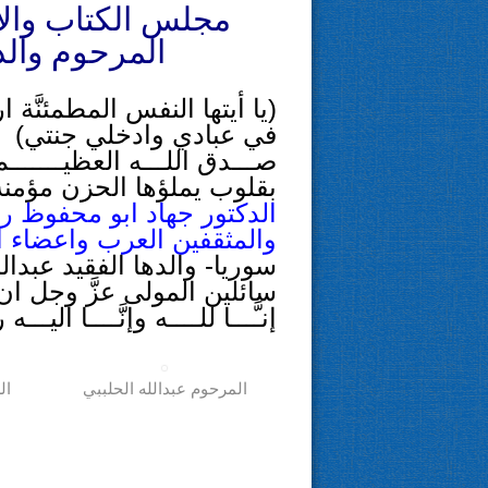
مجلس الكتاب والاد
المرحوم والد
(يا أيتها النفس المطمئنَّ
في عبادي وادخلي جنتي)
صـــدق اللـــه العظيـــــــم
بقلوب يملؤها الحزن مؤمنة
الدكتور جهاد ابو محفوظ ر
والمثقفين العرب واعضاء 
سوريا- والدها الفقيد عبدال
سائلين المولى عزَّ وجل ان 
إنـَّـــا للــــه وإنَّــــا اليــ
المرحوم عبدالله الحلببي
ال