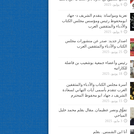
9 يوليو، 2025
تعزية ومواساة: يتقدم الشريف د- جهاد
ابومحفوظ رئيس ومؤسس مجلس الكتاب
والأدباء والمثقفين العرب
9 يوليو، 2025
اصدار جديد: صدر عن منشورات مجلس
الكتاب والأدباء والمثقفين العرب
25 يونيو، 2025
رئيس وأعضاء جمعية بوشعيب بن فاضلة
للكاراتيه
18 يونيو، 2025
أسرة مجلس الكتاب والأدباء والمثقفين
العرب تتقدم بأسمى آيات التهاني لسعادة
الشريف د.جهاد ابو محفوظ المحترم
15 يونيو، 2025
تفوُّق ونصر عظيمان..مقال بقلم محمد خليل
المياحي
3 مايو، 2025
أنا ابن الشمس.. بقلم