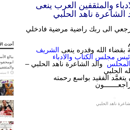
باء والمثقفين العرب ينعى
 الشاعرة ناهد الحلبي
ة ارجعي الى ربك راضية مرضية فادخلي
أحدث الأ
 بقضاء الله وقدره ينعى
الشريف
ئيس مجلس الكتاب والادباء
ببالغ الأ
المجلس
والد الشاعرة ناهد الحلبي –
ابومحفوظ
والمثقفي
له الحلبي
8 سبتمبر، 2025
يتغمَّد الفقيد بواسع رحمته
ـه راجعـــــــون
شاعرة ناهد الحلبي