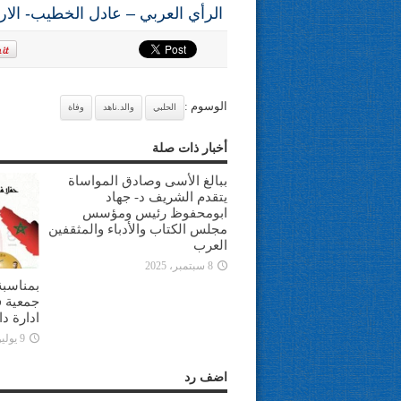
الرأي العربي – عادل الخطيب- الار
الوسوم :
الحلبي
والد.ناهد
وفاة
أخبار ذات صلة
ببالغ الأسى وصادق المواساة
يتقدم الشريف د- جهاد
ابومحفوظ رئيس ومؤسس
مجلس الكتاب والأدباء والمثقفين
العرب
8 سبتمبر، 2025
بمناسبة
جمعية ف
ادارة د
9 يوليو، 2025
اضف رد