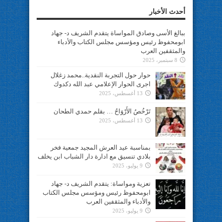
أحدث الأخبار
ببالغ الأسى وصادق المواساة يتقدم الشريف د- جهاد
ابومحفوظ رئيس ومؤسس مجلس الكتاب والأدباء
والمثقفين العرب
8 سبتمبر، 2025
حوار حول التجربة النقدية..محمد زغلال
اجرى الحوار الإعلامي عبد الله دكدوك
13 أغسطس، 2025
تَرْخُصُ الأَرْوَاحُ … بقلم حمدي الطحان
13 أغسطس، 2025
بمناسبة عيد العرش المجيد جمعية فخر
بلادي تنسيق مع ادارة دار الشباب ابن يخلف
9 يوليو، 2025
تعزية ومواساة: يتقدم الشريف د- جهاد
ابومحفوظ رئيس ومؤسس مجلس الكتاب
والأدباء والمثقفين العرب
9 يوليو، 2025