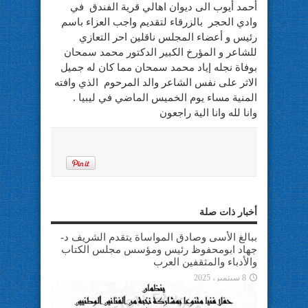
أحمد أيوب الى ديوان اهالي قرية الفندق في
وادي الحجر بالزرقاء لتقديم واجب العزاء باسم
رئيس و أعضاء المجلس ناقلين احر التعازي
للشاعر و المؤرخ الكبير الدكتور محمد سمحان
بوفاة نجله إياد محمد سمحان مما كان له جميل
الاثر على نفس الشاعر والد المرحوم الذي وافته
المنية مساء يوم الخميس الماضي في ليبيا .
وانا لله وانا الية راجعون
أخبار ذات صلة
ببالغ الأسى وصادق المواساة يتقدم الشريف د-
جهاد ابومحفوظ رئيس ومؤسس مجلس الكتاب
والأدباء والمثقفين العرب
8 سبتمبر، 2025