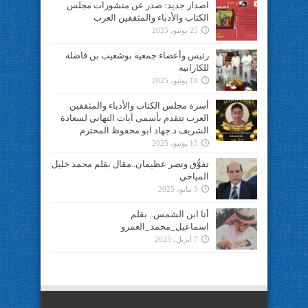
اصدار جديد: صدر عن منشورات مجلس
الكتاب والأدباء والمثقفين العرب
25 يونيو، 2025
رئيس وأعضاء جمعية بوشعيب بن فاضلة
للكاراتيه
18 يونيو، 2025
أسرة مجلس الكتاب والأدباء والمثقفين
العرب تتقدم بأسمى آيات التهاني لسعادة
الشريف د.جهاد ابو محفوظ المحترم
15 يونيو، 2025
تفوُّق ونصر عظيمان..مقال بقلم محمد خليل
المياحي
3 مايو، 2025
أنا ابن الشمس.. بقلم
اسماعيل_محمد_العمرو
7 أبريل، 2025