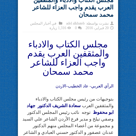
مجلس الكتاب والادباء والمثقفين
العرب يقدم واجب العزاء للشاعر
محمد سمحان
نشرت بواسطة:
adel alkhateb
في
أخبار المجلس
20 فبراير، 2016
0
1,316 زيارة
مجلس الكتاب والادباء
والمثقفين العرب يقدم
واجب العزاء للشاعر
محمد سمحان
الرأي العربي- عاد الخطيب-الاردن
بتوجيهات من رئيس مجلس الكتاب والادباء
والمثقفين العرب
سعادة الشريف الدكتور جهاد
ابو محفوظ
توجه نائب رئيس المجلس الدكتور
وصفي تيلخ و مدير فرع الأردن الشاعر علي السيد
و مجموعة من أعضاء المجلس منهم الدكتور
عدنان عصفور و الدكتور حسني العبادي و الشاعر