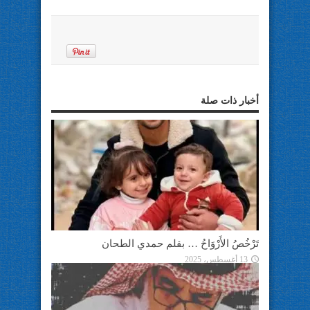
أخبار ذات صلة
تَرْخُصُ الأَرْوَاحُ … بقلم حمدي الطحان
13 أغسطس، 2025