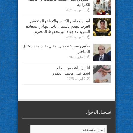
للكاراتيه
18 يونيو، 2025
أسرة مجلس الكتاب والأدباء والمثقفين
العرب تتقدم بأسمى آيات التهاني لسعادة
الشريف د.جهاد ابو محفوظ المحترم
15 يونيو، 2025
تفوُّق ونصر عظيمان..مقال بقلم محمد خليل
المياحي
3 مايو، 2025
أنا ابن الشمس.. بقلم
اسماعيل_محمد_العمرو
7 أبريل، 2025
تسجيل الدخول