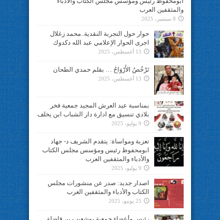
ابومحفوظ رئيس ومؤسس مجلس الكتاب والأدباء
والمثقفين العرب
8 سبتمبر، 2025
حوار حول التجربة النقدية..محمد زغلال
اجرى الحوار الإعلامي عبد الله دكدوك
13 أغسطس، 2025
تَرْخُصُ الأَرْوَاحُ … بقلم حمدي الطحان
13 أغسطس، 2025
بمناسبة عيد العرش المجيد جمعية فخر
بلادي تنسيق مع ادارة دار الشباب ابن يخلف
9 يوليو، 2025
تعزية ومواساة: يتقدم الشريف د- جهاد
ابومحفوظ رئيس ومؤسس مجلس الكتاب
والأدباء والمثقفين العرب
9 يوليو، 2025
اصدار جديد: صدر عن منشورات مجلس
الكتاب والأدباء والمثقفين العرب
25 يونيو، 2025
رئيس وأعضاء جمعية بوشعيب بن فاضلة