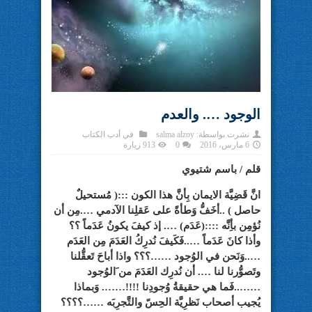
الوجود …. والعدم
نشرت بواسطة:
salma alzoy
في
أدب الكتاب
6 مارس، 2016
0
913 زيارة
قلم / باسم شتيوي
انَّ قَضِيَّة الايمان بِأنَّ هذا الكون :::( مُستحيلٌ
حاصل ) ..أخَفُّ وَطأةً على عَقلِنا الآدمي ….مِن أن
نُؤمِن بأِنَّه ::::(عَدَم) …. إذ كيفَ يكونُ عَدَماً ؟؟
وأذا كانَ عَدَماً …..فَكَيفَ نُدرِكُ العَدَمَ مِن العَدَم
…..وَنَحن في الوُجود ……؟؟؟ واذا أباحَ تَعقُّلنا
وتَصوُّرنا لنا …. أن نُدرِك العَدَمَ من َالوُجود
……..فَما هي حقيقةُ وُجودِنا !!!!……. وَبماذا
يُجيب أصحاب نَظرِيَّة الحِسّ والتَّجرِبَه ……؟؟؟؟