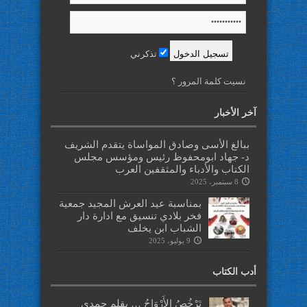
تذكرني
نسيت كلمة المرور ؟
آخر الأخبار
ببالغ الأسى وصادق المواساة يتقدم الشريف
د- جهاد ابومحفوظ رئيس ومؤسس مجلس
الكتاب والأدباء والمثقفين العرب
8 سبتمبر، 2025
بمناسبة عيد العرش المجيد جمعية
فخر بلادي تنسيق مع ادارة دار
الشباب ابن يخلف
9 يوليو، 2025
أدب الكتاب
تَرْخُصُ الأَرْوَاحُ … بقلم حمدي