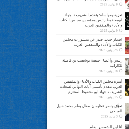
9 يوليو، 2025
تعزية ومواساة: يتقدم الشريف د- جهاد
ابومحفوظ رئيس ومؤسس مجلس الكتاب
والأدباء والمثقفين العرب
9 يوليو، 2025
اصدار جديد: صدر عن منشورات مجلس
الكتاب والأدباء والمثقفين العرب
25 يونيو، 2025
رئيس وأعضاء جمعية بوشعيب بن فاضلة
للكاراتيه
18 يونيو، 2025
أسرة مجلس الكتاب والأدباء والمثقفين
العرب تتقدم بأسمى آيات التهاني لسعادة
الشريف د.جهاد ابو محفوظ المحترم
15 يونيو، 2025
تفوُّق ونصر عظيمان..مقال بقلم محمد خليل
المياحي
3 مايو، 2025
أنا ابن الشمس.. بقلم