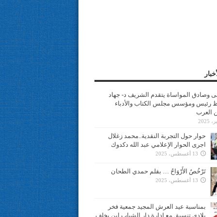
خبار
سى وصادق المواساة يتقدم الشريف د- جهاد
 رئيس ومؤسس مجلس الكتاب والأدباء
ن العرب
حوار حول التجربة النقدية..محمد زغلال
اجرى الحوار الإعلامي عبد الله دكدوك
13 أغسطس، 2025
تَرْخُصُ الأَرْوَاحُ … بقلم حمدي الطحان
13 أغسطس، 2025
بمناسبة عيد العرش المجيد جمعية فخر
بلادي تنسيق مع ادارة دار الشباب ابن يخلف