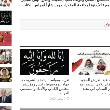
معية الأردنية لمكافحة المخدرات ومسشاراً لمجلس الكتاب
 عيد العرش المجيد
تعزية ومواساة: يتقدم الشريف د-
خر بلادي تنسيق مع
جهاد ابومحفوظ رئيس ومؤسس
ار الشباب ابن يخلف
مجلس الكتاب والأدباء والمثقفين
العرب
9 يوليو، 2025