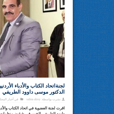
لجنةاتحاد الكتاب والأدباء الأرد
الدكتور موسى داوود الطريفي
نشرت بواسطة:
salma alzoy
في
أخبار المج
اقرت لجنة العضوية في اتحاد الكتاب والأد
داوود الطريفي الخبير في شؤون منظمات ا