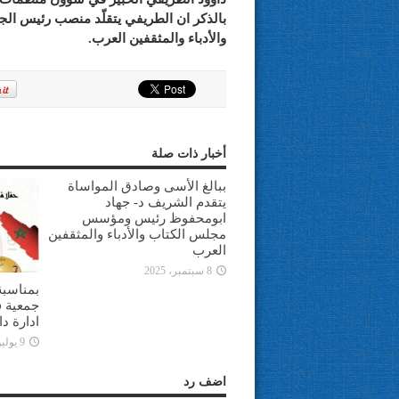
بالذكر ان الطريفي يتقلّد منصب رئيس الج
والأدباء والمثقفين العرب.
أخبار ذات صلة
ببالغ الأسى وصادق المواساة
يتقدم الشريف د- جهاد
ابومحفوظ رئيس ومؤسس
مجلس الكتاب والأدباء والمثقفين
العرب
8 سبتمبر، 2025
بمناسبة
جمعية ف
ادارة د
9 يوليو، 2025
اضف رد