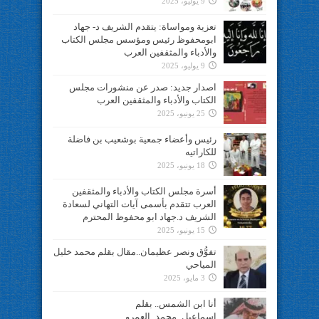
9 يوليو، 2025
تعزية ومواساة: يتقدم الشريف د- جهاد
ابومحفوظ رئيس ومؤسس مجلس الكتاب
والأدباء والمثقفين العرب
9 يوليو، 2025
اصدار جديد: صدر عن منشورات مجلس
الكتاب والأدباء والمثقفين العرب
25 يونيو، 2025
رئيس وأعضاء جمعية بوشعيب بن فاضلة
للكاراتيه
18 يونيو، 2025
أسرة مجلس الكتاب والأدباء والمثقفين
العرب تتقدم بأسمى آيات التهاني لسعادة
الشريف د.جهاد ابو محفوظ المحترم
15 يونيو، 2025
تفوُّق ونصر عظيمان..مقال بقلم محمد خليل
المياحي
3 مايو، 2025
أنا ابن الشمس.. بقلم
اسماعيل_محمد_العمرو