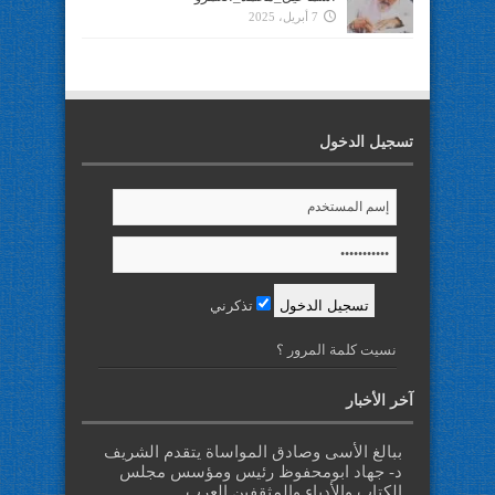
7 أبريل، 2025
تسجيل الدخول
تذكرني
نسيت كلمة المرور ؟
آخر الأخبار
ببالغ الأسى وصادق المواساة يتقدم الشريف
د- جهاد ابومحفوظ رئيس ومؤسس مجلس
الكتاب والأدباء والمثقفين العرب