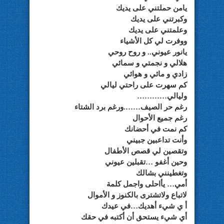
يامن حملتني على يديك
وكبرتني على يديك
وعلمتني على يديك
ووفرت لي كل الأشياء
يانور عيوني.. و روح روحي
هلالي و نجمتي و سمائي
زادي و مائي و هوائي
كم سهرت على راحتي ليالي
وليالي…………
رغم حر الصيف…….ورغم برد الشتاء
رغم جميع الأحوال
كم نمت في أحضانك
وأنت تداعبين جبيني
وتقصين لي قصص الأطفال
وحين أغفو …تقبلين عيوني
وتغطينني بشالك
أمي… يأاحلى واجمل كلمة
لاتباع ولاتشترى بالكنوز و الأموال
أ ي شيء أهديك…في عيدك
أي شيء يستحق أن أكتبه في حقك