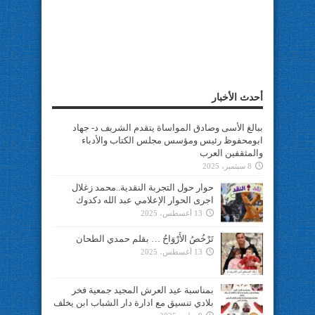
أحدث الأخبار
ببالغ الأسى وصادق المواساة يتقدم الشريف د- جهاد
ابومحفوظ رئيس ومؤسس مجلس الكتاب والأدباء
والمثقفين العرب
8 سبتمبر، 2025
حوار حول التجربة النقدية..محمد زغلال
اجرى الحوار الإعلامي عبد الله دكدوك
13 أغسطس، 2025
تَرْخُصُ الأَرْوَاحُ … بقلم حمدي الطحان
13 أغسطس، 2025
بمناسبة عيد العرش المجيد جمعية فخر
بلادي تنسيق مع ادارة دار الشباب ابن يخلف