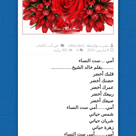
نشرت بواسطة:
salma alzoy
في
أدب الكتاب
8 مارس، 2016
0
992 زيارة
أمي …ست النساء
……..بقلم خالد الشيخ…………..
قلبك أخضر
حضنك أخضر
عمرك أخضر
ربيعك أخضر
صيفك أخضر
أمي……أمي ست النساء
شمس حياتي
شريان حياتي
زهرة حياتي
أمي……..أمي ست النساء