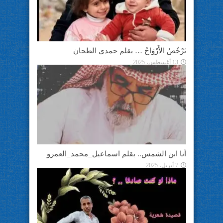
تَرْخُصُ الأَرْوَاحُ … بقلم حمدي الطحان
13 أغسطس، 2025
أنا ابن الشمس.. بقلم اسماعيل_محمد_العمرو
7 أبريل، 2025