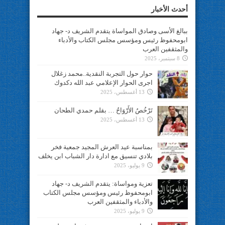
أحدث الأخبار
ببالغ الأسى وصادق المواساة يتقدم الشريف د- جهاد
ابومحفوظ رئيس ومؤسس مجلس الكتاب والأدباء
والمثقفين العرب
8 سبتمبر، 2025
حوار حول التجربة النقدية..محمد زغلال
اجرى الحوار الإعلامي عبد الله دكدوك
13 أغسطس، 2025
تَرْخُصُ الأَرْوَاحُ … بقلم حمدي الطحان
13 أغسطس، 2025
بمناسبة عيد العرش المجيد جمعية فخر
بلادي تنسيق مع ادارة دار الشباب ابن يخلف
9 يوليو، 2025
تعزية ومواساة: يتقدم الشريف د- جهاد
ابومحفوظ رئيس ومؤسس مجلس الكتاب
والأدباء والمثقفين العرب
9 يوليو، 2025