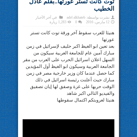
توت كانت تستر عورتها..بقلم عادل
الخطيب
نشرت بواسطة:
adel alkhateb
في
آخر الأخبار
12 مارس، 2016
0
1,283 زيارة
هنيئا للعرب سقوط آخر ورقة توت كانت تستر
عورتها
بعد تعين ابو الغيظ اكبر حليف لإسرائيل في زمن
مبارك آمين عام للجامعة العربية سيكون من
السهل اعلان اسرائيل الحرب على العرب من مقر
الجامعة العربية وسيكون ابو الغيظ أول المؤيدين
كما حصل عندما كان وزير خارجية مصر في زمن
مبارك حيث أعلنت رئيسة اسرائيل في ذلك
الوقت حربها على غزة وصفق لها إيان تصفيق
والفيديو التالي اكبر شاهد
هنيئا لعروبتكم اكتمال سقوطها