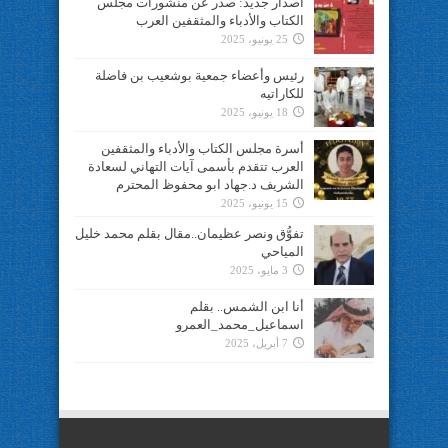
اصدار جديد: صدر عن منشورات مجلس
الكتاب والأدباء والمثقفين العرب
25 يونيو، 2025
رئيس وأعضاء جمعية بوشعيب بن فاضلة
للكاراتيه
18 يونيو، 2025
أسرة مجلس الكتاب والأدباء والمثقفين
العرب تتقدم بأسمى آيات التهاني لسعادة
الشريف د.جهاد ابو محفوظ المحترم
15 يونيو، 2025
تفوُّق ونصر عظيمان..مقال بقلم محمد خليل
المياحي
3 مايو، 2025
أنا ابن الشمس.. بقلم
اسماعيل_محمد_العمرو
7 أبريل، 2025