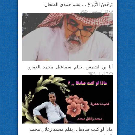
تَرْخُصُ الأَرْوَاحُ … بقلم حمدي الطحان
13 أغسطس، 2025
أنا ابن الشمس.. بقلم اسماعيل_محمد_العمرو
7 أبريل، 2025
ماذا لو كنت صادقا… بقلم محمد زغلال محمد