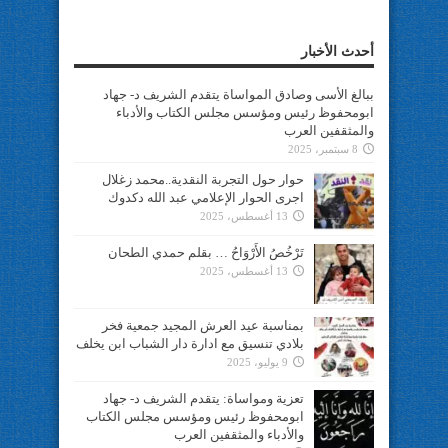
أحدث الأخبار
ببالغ الأسى وصادق المواساة يتقدم الشريف د- جهاد
ابومحفوظ رئيس ومؤسس مجلس الكتاب والأدباء
والمثقفين العرب
8 سبتمبر، 2025
حوار حول التجربة النقدية..محمد زغلال
اجرى الحوار الإعلامي عبد الله دكدوك
13 أغسطس، 2025
تَرْخُصُ الأَرْوَاحُ … بقلم حمدي الطحان
13 أغسطس، 2025
بمناسبة عيد العرش المجيد جمعية فخر
بلادي تنسيق مع ادارة دار الشباب ابن يخلف
9 يوليو، 2025
تعزية ومواساة: يتقدم الشريف د- جهاد
ابومحفوظ رئيس ومؤسس مجلس الكتاب
والأدباء والمثقفين العرب