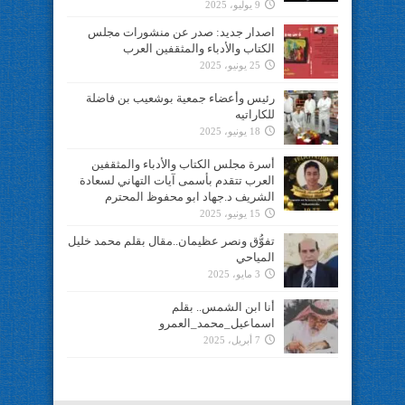
9 يوليو، 2025
اصدار جديد: صدر عن منشورات مجلس
الكتاب والأدباء والمثقفين العرب
25 يونيو، 2025
رئيس وأعضاء جمعية بوشعيب بن فاضلة
للكاراتيه
18 يونيو، 2025
أسرة مجلس الكتاب والأدباء والمثقفين
العرب تتقدم بأسمى آيات التهاني لسعادة
الشريف د.جهاد ابو محفوظ المحترم
15 يونيو، 2025
تفوُّق ونصر عظيمان..مقال بقلم محمد خليل
المياحي
3 مايو، 2025
أنا ابن الشمس.. بقلم
اسماعيل_محمد_العمرو
7 أبريل، 2025