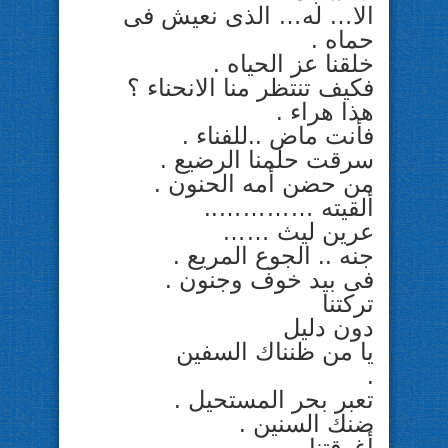
الا… له… الذى نعيش فى
حماه .
خلقنا عز الحياه .
فكيف تنتظر منا الانحناء ؟
هذا هراء .
فأنت ماض ..للفناء .
سرقت حلمنا الرضيع .
من حضن أمه الحنون .
ألقيته …………..
عرين ليث ……
جنه .. الجوع المريع .
فى بيد خوف وجنون .
تركتنا
دون دليل
يا من ظنناك السفين
.
تعبر بحر المستحيل .
ضنك السنين .
أغرقتنا