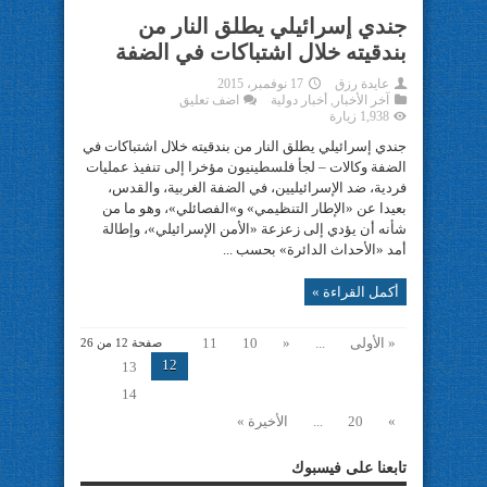
جندي إسرائيلي يطلق النار من
بندقيته خلال اشتباكات في الضفة
عايدة رزق
17 نوفمبر، 2015
آخر الأخبار
,
أخبار دولية
اضف تعليق
1,938 زيارة
جندي إسرائيلي يطلق النار من بندقيته خلال اشتباكات في
الضفة وكالات – لجأ فلسطينيون مؤخرا إلى تنفيذ عمليات
فردية، ضد الإسرائيليين، في الضفة الغربية، والقدس،
بعيدا عن «الإطار التنظيمي» و»الفصائلي»، وهو ما من
شأنه أن يؤدي إلى زعزعة «الأمن الإسرائيلي»، وإطالة
أمد «الأحداث الدائرة» بحسب ...
أكمل القراءة »
« الأولى
...
«
10
11
صفحة 12 من 26
12
13
14
»
20
...
الأخيرة »
تابعنا على فيسبوك