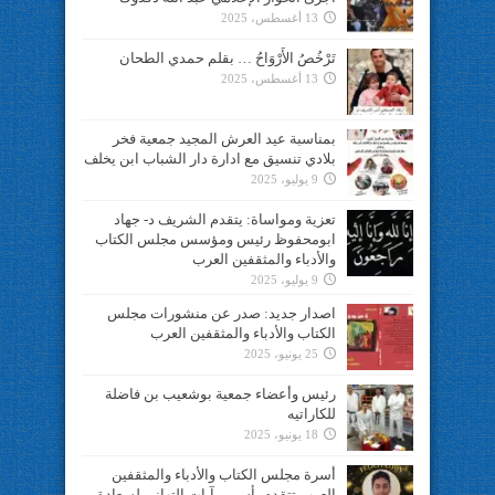
13 أغسطس، 2025
تَرْخُصُ الأَرْوَاحُ … بقلم حمدي الطحان
13 أغسطس، 2025
بمناسبة عيد العرش المجيد جمعية فخر
بلادي تنسيق مع ادارة دار الشباب ابن يخلف
9 يوليو، 2025
تعزية ومواساة: يتقدم الشريف د- جهاد
ابومحفوظ رئيس ومؤسس مجلس الكتاب
والأدباء والمثقفين العرب
9 يوليو، 2025
اصدار جديد: صدر عن منشورات مجلس
الكتاب والأدباء والمثقفين العرب
25 يونيو، 2025
رئيس وأعضاء جمعية بوشعيب بن فاضلة
للكاراتيه
18 يونيو، 2025
أسرة مجلس الكتاب والأدباء والمثقفين
العرب تتقدم بأسمى آيات التهاني لسعادة