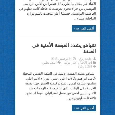
الانباء خبر مقتل ما يقارب 12 عنصرا من الأمن الرئاسي
التونسي من جراء هجوم تعرضت له حافلة كانت تقلهم في
العاصمة التونسية، حسبما أعلن متحدث باسم وزارة
الداخلية مساء ...
أكمل القراءة »
نتنياهو يشدد القبضة الأمنية في
الضفة
عايدة رزق
24 نوفمبر، 2015
آخر الأخبار
,
أخبار دولية
اضف تعليق
2,298 زيارة
نتنياهو يشدد القبضة الأمنية في الضفة القدس المحتلة
-كامل ابراهيم وكالات اعلن رئيس الوزراء الاسرائيلي
بنيامين نتنياهو امس ، تشديد قبضة الجيش في الضفة
الغربية ، في الوقت الذي اسفرت فيه الهجمات ضد
الاسرائيليين امس عن مقتل اسرائيلي ، فيما استشهد
ثلاثة فلسطينيين من ...
أكمل القراءة »