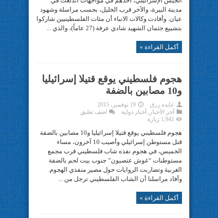
الجيش الإسرائيلي، أحدهم في مواجهات اندلعت في
مدينة البيرة، والآخر قرب الخليل، بحسب مراسلة وشهود
عيان. وأفادت وكالات الانباء أن مئات الفلسطينيين شاركوا
بتشييع جثمان الشهيد شادي عرفة (27 عاماً)، والذي ...
أكمل القراءة »
هجوم فلسطيني يوقع قتيلا إسرائيليا
و10 مصابين بالضفة
عايدة رزق
19 نوفمبر، 2015
آخر الأخبار
,
أخبار دولية
اضف تعليق
1,941 زيارة
هجوم فلسطيني يوقع قتيلا إسرائيليا و10 مصابين بالضفة
قتل مستوطن إسرائيلي وأصيب 10 آخرون، مساء
الخميس، في هجوم نفذه شاب فلسطيني قرب مجمع
مستوطنات “غوش عتصيون” جنوب بيت لحم بالضفة
الغربية وتضاربت الروايات حول مصير منفذي الهجوم.
وأفاد مراسلنا أن الشاب الفلسطيني ترجل من ...
أكمل القراءة »