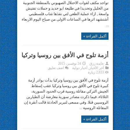
تواجد مكثف لقوات الاحتلال الصهيوني بالمنطقة الجنوبية
من الخليل وتحديدا في طليعة ابو حديد و حملات تفتيش
واسعة , ازاء عملية الطعن لتي نفذها شاب فلسطيني
أشتشهد اثرها في الساعات الاولى من صباح اليوم الاربعاء
...
أكمل القراءة »
أزمة تلوح في الأفق بين روسيا وتركيا
عايدة رزق
24 نوفمبر، 2015
آخر الأخبار
,
أخبار دولية
اضف تعليق
2,833 زيارة
أزمة تلوح في الأفق بين روسيا وتركيا بدأت بوادر أزمة
كبيرة تلوح في الأفق بين روسيا وتركيا عقب إسقاط
الجيش التركي مقاتلة روسية قرب الحدود السورية،
الثلاثاء، فيما ذكرت مصادر سورية معارضة أن الطيارين
الروسيين قتلا. وفي مسعى لتبرير الحادثة قالت أنقرة إن
المقاتلة الروسية ...
أكمل القراءة »