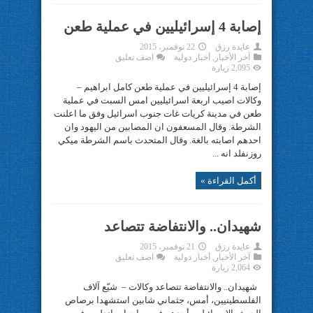
إصابة 4 إسرائيليين في عملية طعن
عايدة رزق
22 نوفمبر، 2015
آخر الأخبار
,
أخبار دولية
اضف تعليق
2,095 زيارة
إصابة 4 إسرائيليين في عملية طعن كامل ابراهيم –
وكالات اصيب اربعة اسرائيليين امس السبت في عملية
طعن في مدينة كريات غات جنوب اسرائيل وفق ما اعلنت
الشرطة. وقال المسعفون ان المصابين من اليهود وان
احدهم اصابته بالغة. وقال المتحدث باسم الشرطة ميكي
روزنفلد انه ...
أكمل القراءة »
شهيدان.. والانتفاضة تتصاعد
عايدة رزق
21 نوفمبر، 2015
آخر الأخبار
,
أخبار دولية
اضف تعليق
2,064 زيارة
شهيدان.. والانتفاضة تتصاعد وكالات – شيّع آلاف
الفلسطينيين، أمس، جثماني شابين استشهدا برصاص