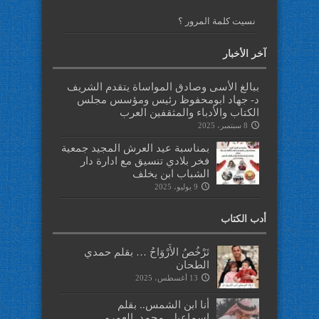
نسيت كلمة المرور ؟
آخر الأخبار
ببالغ الأسى وصادق المواساة يتقدم الشريف
د- جهاد ابومحفوظ رئيس ومؤسس مجلس
الكتاب والأدباء والمثقفين العرب
8 سبتمبر، 2025
بمناسبة عيد العرش المجيد جمعية
فخر بلادي تنسيق مع ادارة دار
الشباب ابن يخلف
9 يوليو، 2025
أدب الكتاب
تَرْخُصُ الأَرْوَاحُ … بقلم حمدي
الطحان
13 أغسطس، 2025
أنا ابن الشمس.. بقلم
اسماعيل_محمد_العمرو