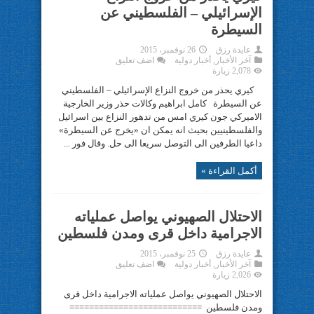
الإسرائيلي – الفلسطيني عن
السيطرة
عايدة رزق
26 نوفمبر، 2015
آخر الأخبار
,
أخبار دولية
اضف تعليق
2,078 زيارة
كيري يحذر من خروج النزاع الإسرائيلي – الفلسطيني
عن السيطرة كامل ابراهيم وكالات حذر وزير الخارجية
الاميركي جون كيري امس من تدهور النزاع بين اسرائيل
والفلسطينيين بحيث انه يمكن ان «يخرج عن السيطرة»
داعيا الطرفين الى التوصل سريعا الى حل. وقال فور ...
أكمل القراءة »
الاحتلال الصهيوني يواصل عملياته
الاجرامية داخل قرى ومدن فلسطين
عايدة رزق
25 نوفمبر، 2015
آخر الأخبار
,
أخبار دولية
اضف تعليق
2,026 زيارة
الاحتلال الصهيوني يواصل عملياته الاجرامية داخل قرى
ومدن فلسطين ===========================