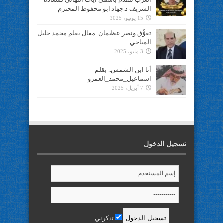
الشريف د.جهاد ابو محفوظ المحترم
15 يونيو، 2025
تفوُّق ونصر عظيمان..مقال بقلم محمد خليل
المياحي
3 مايو، 2025
أنا ابن الشمس.. بقلم
اسماعيل_محمد_العمرو
7 أبريل، 2025
تسجيل الدخول
تذكرني