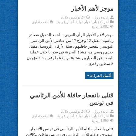
موجز لأهم الأخبار
عايدة رزق
24 نوفمبر، 2015
آخر الأخبار
,
أخبار دولية
,
أخبار عربية
اضف تعليق
2,002 زيارة
موجز لأهم الأخبار الرأي العربي – احمد الدخيل مصادر
رئاسية: مقتل 12 وجرح 17 من عناصر الأمن الرئاسي
التونسي بتفجير حافلتهم . هيئة الأركان الروسية: مقتل
جندي روسي من مشاة البحرية في سوريا خلال عملية
البحث عن الطيارين. شتاينتس يدعو لوقف بث تلفزيون
فلسطين وقطع ...
أكمل القراءة »
قتلى بانفجار حافلة للأمن الرئاسي
في تونس
عايدة رزق
24 نوفمبر، 2015
آخر الأخبار
,
أخبار دولية
,
أخبار عربية
اضف تعليق
1,960 زيارة
قتلى بانفجار حافلة للأمن الرئاسي في تونس الانفجار
استهدف حافلة للأمن الرئاسي في تونس تناقلت وكالات