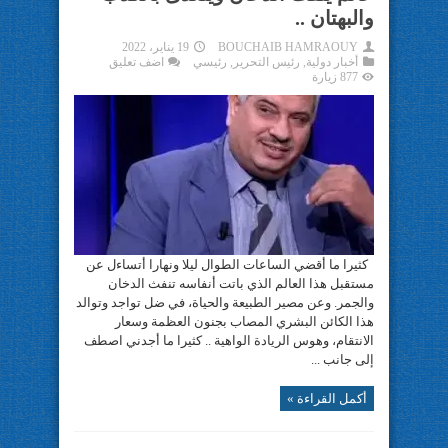
والبهتان ..
BOUCHAIB HAMRAOUY
19 يناير، 2022
أخبار دولية
,
رئيس التحرير
,
رئيسي
اضف تعليق
877 زيارة
كثيرا ما أقضي الساعات الطوال ليلا ونهارا أتساءل عن
مستقبل هذا العالم الذي باتت أنفاسه تنفث الدخان
والجمر. وعن مصير الطبيعة والحياة، في ضل تواجد وتوالد
هذا الكائن البشري المصاب بجنون العظمة وسعار
الانتقام، وهوس الريادة الواهية .. كثيرا ما أجدني اصطف
إلى جانب ...
أكمل القراءة »