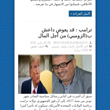
الأخلاقي، فتمكنوا من الانصهار في ما تفرضه ...
أكمل القراءة »
ترامب : قد يعوض داعش
ب(الزومبي) من أجل المال
BOUCHAIB HAMRAOUY
28 يناير، 2020
آخر الأخبار
,
أخبار دولية
,
رئيسي
اضف تعليق
1,656 زيارة
سبق أن أشرت في كتابي رسائل سياسية الصادر شهر
نونبر من سنة 2017، إلى أن فوز الجمهوري دولاند ترامب
برئاسة الولايات المتحدة الأمريكة، سيكون له تأثيرا كبيرا