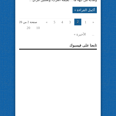
أكمل القراءة »
2
»
5
4
3
1
«
صفحة 2 من 26
20
10
...
الأخيرة »
تابعنا على فيسبوك