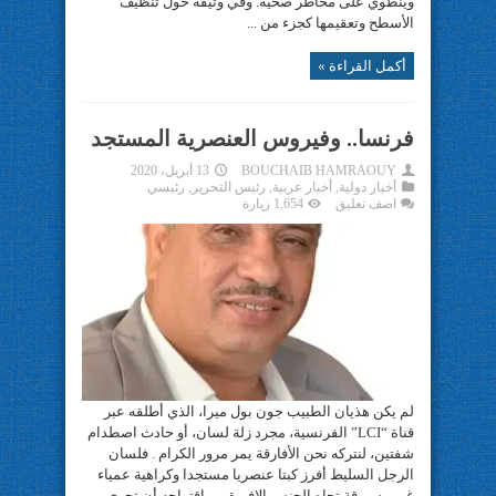
وينطوي على مخاطر صحيّة. وفي وثيقة حول تنظيف
الأسطح وتعقيمها كجزء من ...
أكمل القراءة »
فرنسا.. وفيروس العنصرية المستجد
BOUCHAIB HAMRAOUY
13 أبريل، 2020
أخبار دولية
,
أخبار عربية
,
رئيس التحرير
,
رئيسي
اضف تعليق
1,654 زيارة
لم يكن هذيان الطبيب جون بول ميرا، الذي أطلقه عبر
قناة “LCI” الفرنسية، مجرد زلة لسان، أو حادث اصطدام
شفتين، لنتركه نحن الأفارقة يمر مرور الكرام . فلسان
الرجل السليط أفرز كبتا عنصريا مستجدا وكراهية عمياء
غير مسبوقة تجاه الجنس الإفريقي. باقتراحه أن تجرى