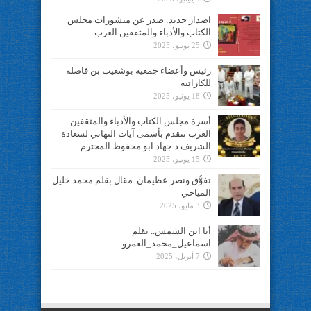
اصدار جديد: صدر عن منشورات مجلس
الكتاب والأدباء والمثقفين العرب
25 يونيو، 2025
رئيس وأعضاء جمعية بوشعيب بن فاضلة
للكاراتيه
18 يونيو، 2025
أسرة مجلس الكتاب والأدباء والمثقفين
العرب تتقدم بأسمى آيات التهاني لسعادة
الشريف د.جهاد ابو محفوظ المحترم
15 يونيو، 2025
تفوُّق ونصر عظيمان..مقال بقلم محمد خليل
المياحي
3 مايو، 2025
أنا ابن الشمس.. بقلم
اسماعيل_محمد_العمرو
7 أبريل، 2025