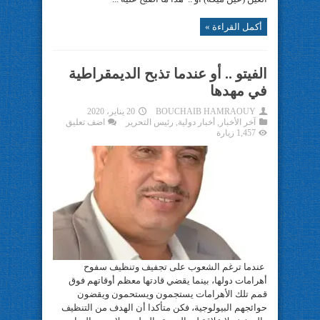
أكمل القراءة »
الفيتو .. أو عندما تذبح الديمقراطية
في مهدها
BOUCHAIB HAMRAOUY
20 يناير، 2020
آخر الأخبار
,
أخبار دولية
,
رئيس التحرير
اضف تعليق
1,457 زيارة
عندما ترغم الشعوب على تجفيف وتنظيف سفوح
أهرامات دولها، بينما يقضي قادتها معظم أوقاتهم فوق
قمم تلك الأهرامات يستجمون ويستحمون ويقضون
حوائجهم البيولوجية، فكن متأكدا أن الهدف من التنظيف