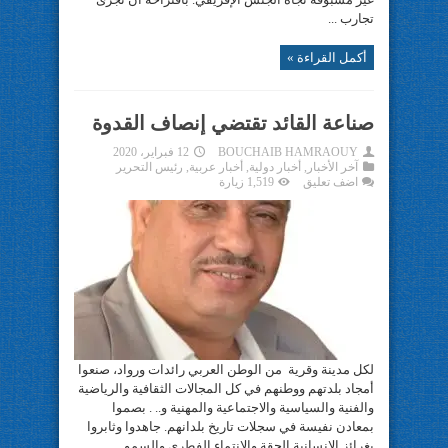
تجارب ...
أكمل القراءة »
صناعة القائد تقتضي إنصاف القدوة
BOUCHAIB HAMRAOUY
12 فبراير، 2020
آخر الأخبار
,
أخبار دولية
,
أخبار عربية
,
رئيس التحرير
اضف تعليق
1,519 زيارة
لكل مدينة وقرية من الوطن العربي رائدات ورواد، صنعوا
أمجاد بلدتهم ووطنهم في كل المجالات الثقافية والرياضية
والفنية والسياسية والاجتماعية والمهنية و.. . بصموا
بمعادن نفيسة في سجلات تاريخ بلدانهم. جاهدوا وثابروا
بغرائز الإنسانية الحقة والانتماء الفطري والسمو