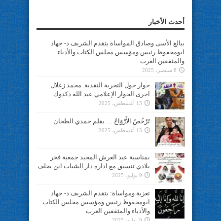
أحدث الأخبار
ببالغ الأسى وصادق المواساة يتقدم الشريف د- جهاد
ابومحفوظ رئيس ومؤسس مجلس الكتاب والأدباء
والمثقفين العرب
8 سبتمبر، 2025
حوار حول التجربة النقدية..محمد زغلال
اجرى الحوار الإعلامي عبد الله دكدوك
13 أغسطس، 2025
تَرْخُصُ الأَرْوَاحُ … بقلم حمدي الطحان
13 أغسطس، 2025
بمناسبة عيد العرش المجيد جمعية فخر
بلادي تنسيق مع ادارة دار الشباب ابن يخلف
9 يوليو، 2025
تعزية ومواساة: يتقدم الشريف د- جهاد
ابومحفوظ رئيس ومؤسس مجلس الكتاب
والأدباء والمثقفين العرب
9 يوليو، 2025