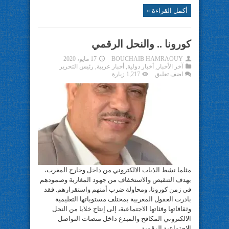
أكمل القراءة »
كورونا .. والنحل الرقمي
BOUCHAIB HAMRAOUY
17 مايو، 2020
آخر الأخبار
,
أخبار دولية
,
أخبار عربية
,
رئيس التحرير
اضف تعليق
1,217 زيارة
مثلما نشط الذباب الالكتروني من داخل وخارج المغرب،
بهدف التنقيص والاستخفاف من جهود المغاربة وصمودهم
في زمن كورونا، ومحاولة ضرب أمنهم واستقرارهم. فقد
بادرت العقول المغربية بمختلف مستوياتها التعليمية
وثقافاتها وفئاتها الاجتماعية، إلى إنتاج خلايا من النحل
الالكتروني المكافح والمبدع داخل منصات التواصل
الاجتماعية الرقمية. ...