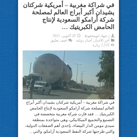
في شراكة مغربية – أمريكية شركتان
يشيدان أكبر أبراج العالم لمصلحة
شركة أرامكو السعودية لإنتاج
الحامض الكبريتيك …
د.جهاد ابومحفوظ
20 أكتوبر، 2021
آخر الأخبار
,
أخبار دولية
اضف تعليق
1,132 زيارة
في شراكة مغربية – أمريكية شركتان يشيدان أكبر أبراج
العالم لمصلحة شركة أرامكو السعودية لإنتاج الحامض
الكبريتيك … فقد فازت شركة مغربية متخصصة في
التصنيع والتجميع الميكانيكي، وهي متواجدة بمنطقة
سيدي مومن الدار البيضاء، بإحدى أهم الصفقات الدولية،
والتي طرحتها شركة النفط السعودية أرامكو، والتي ...