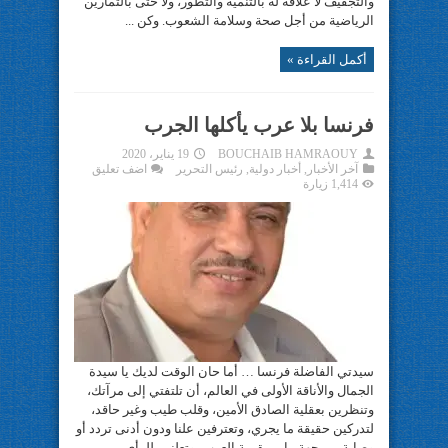
والتجفيف لا علاقة له بالتنمية والتطور، ولا حتى بالتمارين
الرياضية من أجل صحة وسلامة الشعوب. وكن ...
أكمل القراءة »
فرنسا بلا عرب يأكلها الجرب
BOUCHAIB HAMRAOUY
19 يناير، 2020
آخر الأخبار
,
أخبار دولية
,
رئيس التحرير
اضف تعليق
1,414 زيارة
سيدتي الفاضلة فرنسا … أما حان الوقت لديك يا سيدة
الجمال والأناقة الأولى في العالم، أن تلتفتي إلى مرآتك،
وتنظرين بعقلية الصادق الأمين، وقلب طيب وغير حاقد،
لتدركين حقيقة ما يجري، وتعترفين علنا ودون أدنى تردد أو
وصاية من جهة ما… بقيمة العرب، وتعلنين للرأي ...