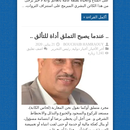
على المناخ والحياة بصفة عامة بالعالم. وأنه لا خير يرجى
من هذا الكائن البشري المبرمج على استنزاف الثروات، ...
أكمل القراءة »
.. عندما يصبح التملق أداة للتألق ..
BOUCHAIB HAMRAOUY
21 يناير، 2020
آخر الأخبار
,
أخبار دولية
,
رئيس التحرير
اضف تعليق
1,241 زيارة
مجرد متملق أوكما نقول نحن المغاربة (لحاس الكابة)،
مستعد للركوع والسجود والخنوع والتذلل والانحطاط
الشرفي و.. من أجل أن يحظى برضا أو ابتسامة مسؤول،
أو ينال كعكة مالية أو خدمة أو حتى لفت انتباه أو تغميضة
العين (عين ميكة) أو .. هذا ما أصبح عليه ...