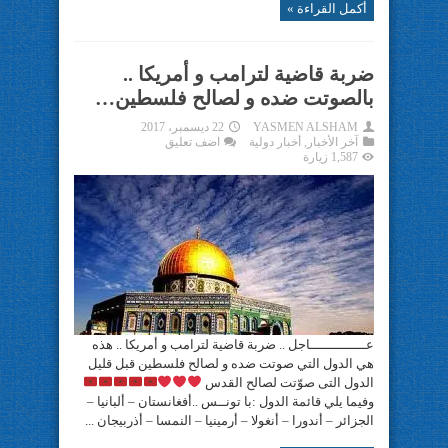
أكمل القراءة »
ضربة قاضية لترامب و أمريكا ..
بالصوتت ضده و لصالح فلسطين…
YASMEN ALSHAM
22 ديسمبر، 2017
آخر الأخبار
,
أخبار دولية
اضف تعليق
1,587 زيارة
عــــــــــــــاجل .. ضربة قاضية لترامب و أمريكا .. هذه
هي الدول التي صوتت ضده و لصالح فلسطين قبل قليل
الدول التى صوّتت لصالح القدس
وفيما يلي قائمة الدول :با تونــس ..أفغانستان – ألبانيا –
الجزائر – أندورا – أنغولا – أرمينيا – النمسا – أذربيجان ...