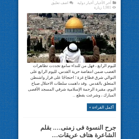
آخر الأخبار
,
أخبار دولية
اضف تعليق
1,981 زيارة
لليوم الرابع ، فهل من للنداء سامع تجددت تظاهرات
الغضب ضمن انتفاضة حرية القدس، لليوم الرابع على
التوالي شرق قطاع غزة ؛ احتجاجًا على قرار واشنطن
المتعلق بالقدس . وقد داهمت سلطات الاحتلال صباح
اليوم، مقبرة الرحمة الإسلامية شرقي المسجد الأقصى
المبارك ، وشرعت بقطع ...
أكمل القراءة »
جرح النسوة فى زمنى…. بقلم
الشاعرة هتاف عريقات…