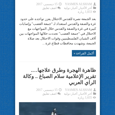
YASMEN ALSHAM
15 ديسمبر، 2017
آخر الأخبار
,
أخبار دولية
اضف تعليق
1,833 زيارة
بعد الجمعة نصرة للقدس الاحتلال يعزز تواجده على حدود
غزة والضفة والقدس استعداد لـ “جمعة الغضب” وإصابات
كبيرة في غزة والضفة والقدس خلال المواجهات مع
الاحتلال في “جمعة الغضب” تجددت خلالها المواجهات بين
آلاف الشبان الفلسطينيين وقوات الاحتلال بعد صلاة
الجمعة، وشهدت محافظات قطاع غزة ...
أكمل القراءة »
ظاهرة الهجرة وطرق علاجها….
تقرير الإعلامية سلام الصباغ .. وكالة
الراي العربي
YASMEN ALSHAM
15 ديسمبر، 2017
آخر الأخبار
,
أخبار دولية
اضف تعليق
1,635 زيارة