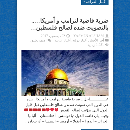
أكمل القراءة »
ضربة قاضية لترامب و أمريكا…..
بالتصويت ضده لصالح فلسطين…
YASMEN ALSHAM
22 ديسمبر، 2017
آخر الأخبار
,
أخبار دولية
,
أخبار عربية
اضف تعليق
1,681 زيارة
عــــــــــــــاجل .. ضربة قاضية لترامب و أمريكا .. هذه
هي الدول التي صوتت ضده و لصالح فلسطين قبل قليل
الدول التى صوّتت لصالح القدس
وفيما يلي قائمة الدول :با تونــس ..أفغانستان – ألبانيا –
الجزائر – أندورا – أنغولا – أرمينيا – النمسا – أذربيجان ...