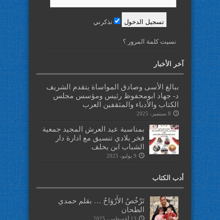
تذكرني
نسيت كلمة المرور ؟
آخر الأخبار
ببالغ الأسى وصادق المواساة يتقدم الشريف
د- جهاد ابومحفوظ رئيس ومؤسس مجلس
الكتاب والأدباء والمثقفين العرب
8 سبتمبر، 2025
بمناسبة عيد العرش المجيد جمعية
فخر بلادي تنسيق مع ادارة دار
الشباب ابن يخلف
9 يوليو، 2025
أدب الكتاب
تَرْخُصُ الأَرْوَاحُ … بقلم حمدي
الطحان
13 أغسطس، 2025