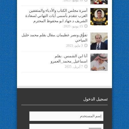
18 يونيو، 2025
أسرة مجلس الكتاب والأدباء والمثقفين
العرب تتقدم بأسمى آيات التهاني لسعادة
الشريف د.جهاد ابو محفوظ المحترم
15 يونيو، 2025
تفوُّق ونصر عظيمان..مقال بقلم محمد خليل
المياحي
3 مايو، 2025
أنا ابن الشمس.. بقلم
اسماعيل_محمد_العمرو
7 أبريل، 2025
تسجيل الدخول