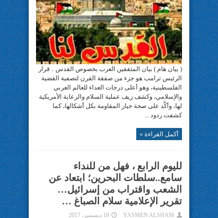
( بيان هام ) بيان المثقفين العرب بخصوص القدس .. قرار
الرئيس ترامب هو جزء من صفقة القرن لتصفية القضية
الفلسطينية، وهو أعلى درجات العداء للعالم العربي
والإسلامي، وكشف زيف عملية السلام والرعاية الأمريكية
لها، وأكَّد على صحة خيار المقاومة بكل أشكالها، كما
كشفت ردود ...
أكمل القراءة »
لليوم الرابع ، فهل من للنداء
سامع..سلطات البحرين؛ ابتعاد عن
الشعب واقتراب من إسرائيل…
تقرير الإعلامية سلام الصباغ …
YASMEN ALSHAM
10 ديسمبر، 2017