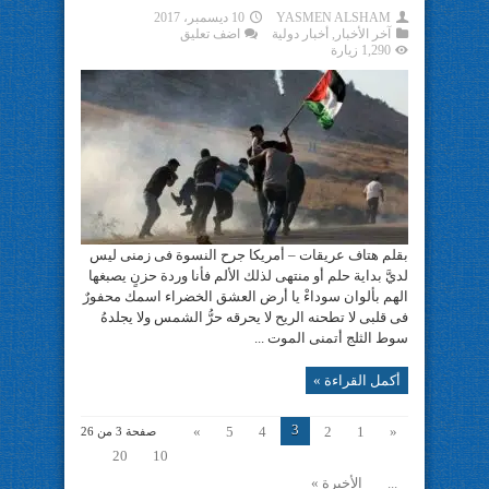
YASMEN ALSHAM
10 ديسمبر، 2017
آخر الأخبار
,
أخبار دولية
اضف تعليق
1,290 زيارة
بقلم هتاف عريقات – أمريكا جرح النسوة فى زمنى ليس
لديَّ بداية حلم أو منتهى لذلك الألم فأنا وردة حزنٍ يصبغها
الهم بألوان سوداءْ يا أرض العشق الخضراء اسمك محفورٌ
فى قلبى لا تطحنه الريح لا يحرقه حرُّ الشمس ولا يجلدهُ
سوط الثلج أتمنى الموت ...
أكمل القراءة »
3
»
5
4
2
1
«
صفحة 3 من 26
20
10
...
الأخيرة »