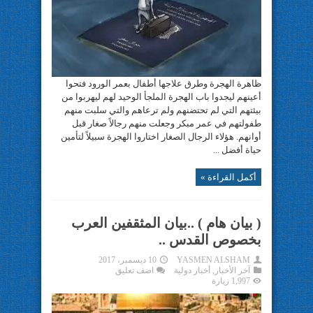
ظاهرة الهجرة وطرق علاجها أطفال بعمر الورود فتحوا
أعينهم ليجدوا باب الهجرة الملجأ الوحيد لهم ليهربوا من
بيئتهم التي لم تحتضنهم ولم ترعاهم والتي سلبت منهم
طفولتهم في عمر مبكر وجعلت منهم رجالاً صغار قبل
أوانهم. هؤلاء الرجال الصغار اختاروا الهجرة سبيلاً لتأمين
حياة أفضل ...
أكمل القراءة »
( بيان هام ) ..بيان المثقفين العرب
بخصوص القدس ..
YASMEN ALSHAM
10 ديسمبر، 2017
آخر الأخبار
,
أخبار دولية
اضف تعليق
1,997 زيارة