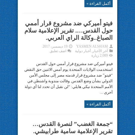
أكمل القراءة »
فيتو أميركي ضد مشروع قرار أممي
حول القدس…. تقرير الإعلامية سلام
الصباغ..وكالة الراي العربي.
YASMEN ALSHAM
19 ديسمبر، 2017
آخر الأخبار
,
أخبار دولية
اضف تعليق
2,089 زيارة
فيتو أميركي ضد مشروع قرار أممي حول القدس
استخدمت الولايات المتحدة يوم أمس الاثنين حق النقض
“فيتو” ضد مشروع قرار قدمته مصر إلى مجلس الأمن
الدولي بشأن وضع القدس. وقالت مندوبة واشنطن في
الأمم المتحدة نيكي هايلي: “لن نقبل أن تحدد لنا أي دولة
أخرى ...
أكمل القراءة »
“جمعة الغضب” لنصرة القدس…
تقرير الإعلامية سامية طرابيشي.