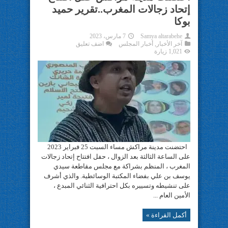
إتحاد زجالات المغرب..تقرير حميد
بوكا
Samya altarabehe
7 مارس، 2023
آخر الأخبار
,
أخبار المجلس
اضف تعليق
1,021 زيارة
احتضنت مدينة مراكش مساء السبت 25 فبراير 2023
على الساعة الثالثة بعد الزوال ، حفل افتتاح إتحاد زجالات
المغرب ، المنظم بشراكة مع مجلس مقاطعة سيدي
يوسف بن علي بفضاء المكتبة الوسائطية. والذي أشرف
على تنشيطه وتسييره بكل احترافية الثنائي المبدع ،
الأمين العام ...
أكمل القراءة »