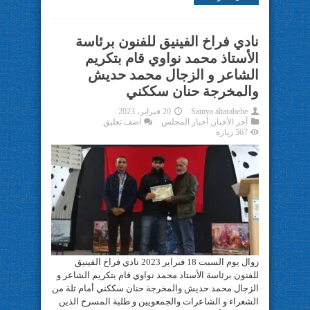
نادي فراخ الفينيق للفنون برئاسة
الأستاذ محمد نواوي قام بتكريم
الشاعر و الزجال محمد حديش
والمخرجة حنان سككني
Samya altarabehe
20 فبراير، 2023
آخر الأخبار
,
أخبار المجلس
اضف تعليق
567 زيارة
زوال يوم السبت 18 فبراير 2023 نادي فراخ الفينيق
للفنون برئاسة الأستاذ محمد نواوي قام بتكريم الشاعر و
الزجال محمد حديش والمخرجة حنان سككني أمام ثلة من
الشعراء و الشاعرات والجمعويين و طلبة المسرح الذين