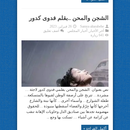
الشجن والمحن ..بقلم فدوى كدور
Samya altarabehe
26 فبراير، 2023
آخر الأخبار
,
أخبار المجلس
اضف تعليق
641 زيارة
نص بعنوان :الشجن والمحن بقلمي فدوى كدور لاجئة …
مشردة… تترنح على أرصفة الوطن لقبوها بالمتسكعة…
طفلة الشوارع… وأسماء أخرى… كأنها نبتة والشارع
أخرجها كأنها جِرْمٌ والفضاء أسقطتها منبوذة …للحقوق
مهضومة تجدها بين صناديق الذل وحاويات الإهانة تنقب
عن كرامة عن أشياء … تسكت بها وجع ...
أكمل القراءة »