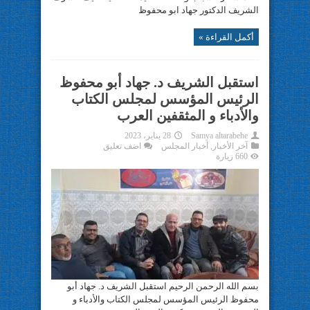
الشريف الدكتور جهاد ابو محفوظ
أكمل القراءة »
استقبل الشريف د. جهاد أبو محفوظ
الرئيس المؤسس لمجلس الكتاب
والأدباء و المثقفين العرب
Samya altarabehe
28 يناير، 2023
آخر الأخبار
,
أخبار المجلس
اضف تعليق
660 زيارة
بسم الله الرحمن الرحيم استقبل الشريف د. جهاد أبو
محفوظ الرئيس المؤسس لمجلس الكتاب والأدباء و