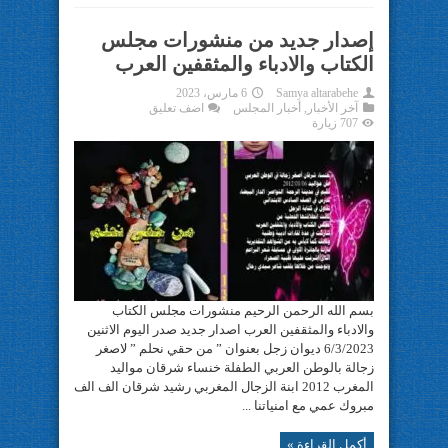
إصدار جديد من منشورات مجلس
الكتاب والادباء والمثقفين العرب
Samya altarabehe
6 مارس، 2023
آخر الأخبار
,
أخبار المجلس
اضف تعليق
707 زيارة
بسم الله الرحمن الرحيم منشورات مجلس الكتاب
والادباء والمثقفين العرب اصدار جديد صدر اليوم الاثنين
6/3/2023 ديوان زجل بعنوان ” من حقي نحلم ” لاصغر
زجالة بالوطن العربي الطفلة خنساء شرقان مواليد
المغرب 2012 ابنة الزجال المغربي رشيد شرقان الف الف
مبروك عمي مع امنياتنا ...
أكمل القراءة »