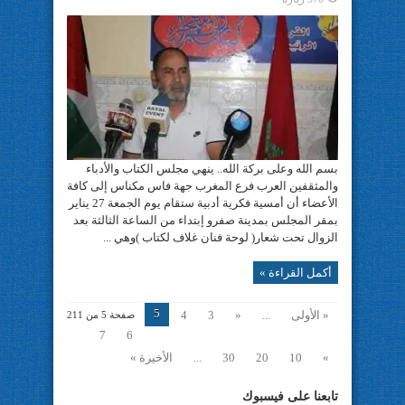
بسم الله وعلى بركة الله.. ينهي مجلس الكتاب والأدباء
والمثقفين العرب فرع المغرب جهة فاس مكناس إلى كافة
الأعضاء أن أمسية فكرية أدبية ستقام يوم الجمعة 27 يناير
بمقر المجلس بمدينة صفرو إبتداء من الساعة الثالثة بعد
الزوال تحت شعار( لوحة فنان غلاف لكتاب )وهي ...
أكمل القراءة »
5
« الأولى
...
«
3
4
صفحة 5 من 211
7
6
»
10
20
30
...
الأخيرة »
تابعنا على فيسبوك