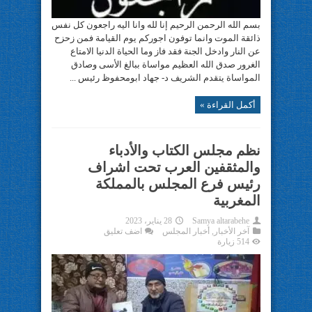
بسم الله الرحمن الرحيم إنا لله وانا اليه راجعون كل نفس
ذائقة الموت وانما توفون اجوركم يوم القيامة فمن زحزح
عن النار وادخل الجنة فقد فاز وما الحياة الدنيا الامتاع
الغرور صدق الله العظيم مواساة ببالغ الأسى وصادق
المواساة يتقدم الشريف د- جهاد ابومحفوظ رئيس ...
أكمل القراءة »
نظم مجلس الكتاب والأدباء
والمثقفين العرب تحت اشراف
رئيس فرع المجلس بالمملكة
المغربية
Samya altarabehe
28 يناير، 2023
آخر الأخبار
,
أخبار المجلس
اضف تعليق
514 زيارة