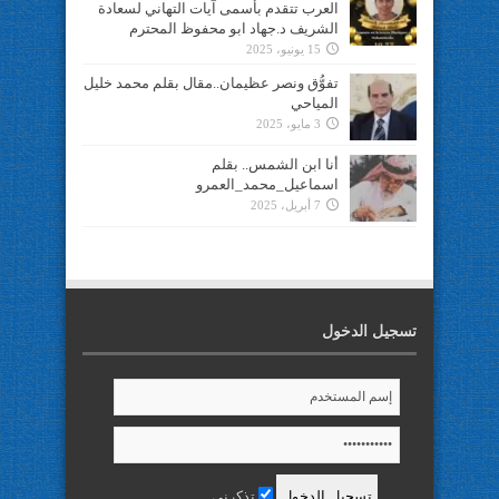
العرب تتقدم بأسمى آيات التهاني لسعادة
الشريف د.جهاد ابو محفوظ المحترم
15 يونيو، 2025
تفوُّق ونصر عظيمان..مقال بقلم محمد خليل
المياحي
3 مايو، 2025
أنا ابن الشمس.. بقلم
اسماعيل_محمد_العمرو
7 أبريل، 2025
تسجيل الدخول
تذكرني