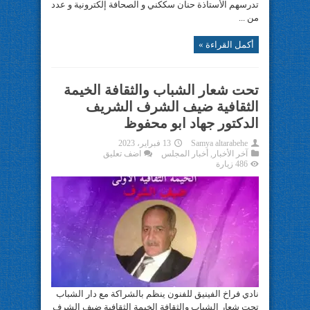
تدرسهم الأستاذة حنان سككني و الصحافة إلكترونية و عدد
من ...
أكمل القراءة »
تحت شعار الشباب والثقافة الخيمة
الثقافية ضيف الشرف الشريف
الدكتور جهاد ابو محفوظ
Samya altarabehe
13 فبراير، 2023
آخر الأخبار
,
أخبار المجلس
اضف تعليق
486 زيارة
نادي فراخ الفينيق للفنون ينظم بالشراكة مع دار الشباب
تحت شعار الشباب والثقافة الخيمة الثقافية ضيف الشرف