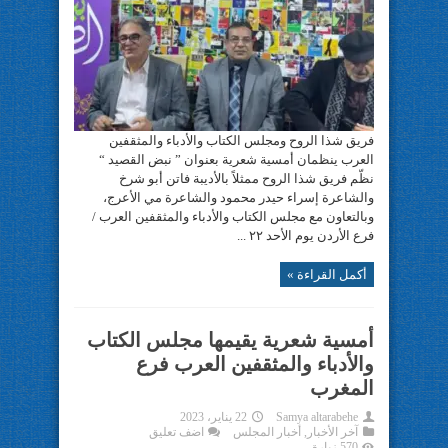
فريق شذا الروح ومجلس الكتاب والأدباء والمثقفين
العرب ينظمان أمسية شعرية بعنوان ” نبض القصيد “
نظّم فريق شذا الروح ممثلاً بالأديبة فاتن أبو شرخ
والشاعرة إسراء حيدر محمود والشاعرة مي الأعرج،
وبالتعاون مع مجلس الكتاب والأدباء والمثقفين العرب /
فرع الأردن يوم الأحد ٢٢ ...
أكمل القراءة »
أمسية شعرية يقيمها مجلس الكتاب
والأدباء والمثقفين العرب فرع
المغرب
Samya altarabehe
22 يناير، 2023
آخر الأخبار
,
أخبار المجلس
اضف تعليق
570 زيارة