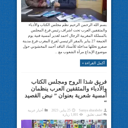
بسم الله الرحمن الرحيم نظم مجلس الكتاب والأدباء
والمثقفين العرب تحت اشراف رئيس فرع المجلس
بالمملكة المغربية الزجال احمد لغدير أمسية فنية يوم
الجمعة 27 يناير بالمقر الرئيسي لفرع المغرب فرع مدينة
صفرو تخللها مداخلة للأستاذ الناقد أحمد المخشوني حول
موضوع الإبداع مرآة الشعوب مع ...
أكمل القراءة »
فريق شذا الروح ومجلس الكتاب
والأدباء والمثقفين العرب ينظمان
أمسية شعرية بعنوان ” نبض القصيد
“
Samya altarabehe
25 يناير، 2023
أخبار عربية
اضف تعليق
1,001 زيارة