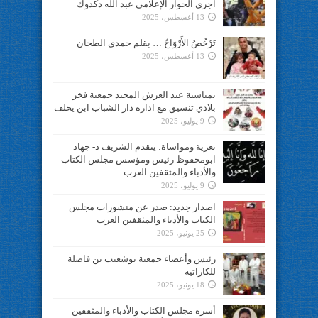
اجرى الحوار الإعلامي عبد الله دكدوك
13 أغسطس، 2025
تَرْخُصُ الأَرْوَاحُ … بقلم حمدي الطحان
13 أغسطس، 2025
بمناسبة عيد العرش المجيد جمعية فخر
بلادي تنسيق مع ادارة دار الشباب ابن يخلف
9 يوليو، 2025
تعزية ومواساة: يتقدم الشريف د- جهاد
ابومحفوظ رئيس ومؤسس مجلس الكتاب
والأدباء والمثقفين العرب
9 يوليو، 2025
اصدار جديد: صدر عن منشورات مجلس
الكتاب والأدباء والمثقفين العرب
25 يونيو، 2025
رئيس وأعضاء جمعية بوشعيب بن فاضلة
للكاراتيه
18 يونيو، 2025
أسرة مجلس الكتاب والأدباء والمثقفين