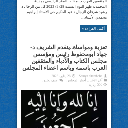
المثقفين العرب ب مكتبه بالمقر الرئيسي بمدينة
المحمدية ظهر اليوم السبت 28/ 1/ 2023 كل من الزجال ذ
رشيد شرقان الزجال ذ عبد الحكيم خي الأستاذ إبراهيم
محمدي الأستاذ ...
أكمل القراءة »
تعزية ومواساة..يتقدم الشريف د-
جهاد ابومحفوظ رئيس ومؤسس
مجلس الكتاب والأدباء والمثقفين
العرب باسمه وباسم اعضاء المجلس
Samya altarabehe
28 يناير، 2023
آخر الأخبار
,
أخبار المجلس
اضف تعليق
556 زيارة