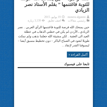
للتوبة فاغتنمها ” بقلم الأستاذ نصر
الزيادي
monera alganmi
19 يوليو، 2015
رئيسي
,
مقالات
اضف تعليق
3,139 زيارة
حين يمنحك الله فرصة للتوبة فاغتنمها الرأي العربي .. نصر
الزيادي ـ الأردن لم يكن في خطتي الذهاب في عطلة
العيد الى العقبة .. لكن مشيئة الله جعلتنا نذهب ولم نمكث
طويلا لنعود في الصباح الباكر – دون تخطيط مسبق أيضا –
ليسوقنا القدر لإنقاذ ...
أكمل القراءة »
تابعنا على فيسبوك