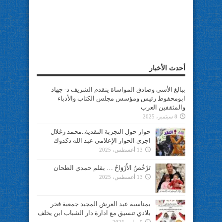
أحدث الأخبار
ببالغ الأسى وصادق المواساة يتقدم الشريف د- جهاد
ابومحفوظ رئيس ومؤسس مجلس الكتاب والأدباء
والمثقفين العرب
8 سبتمبر، 2025
حوار حول التجربة النقدية..محمد زغلال
اجرى الحوار الإعلامي عبد الله دكدوك
13 أغسطس، 2025
تَرْخُصُ الأَرْوَاحُ … بقلم حمدي الطحان
13 أغسطس، 2025
بمناسبة عيد العرش المجيد جمعية فخر
بلادي تنسيق مع ادارة دار الشباب ابن يخلف