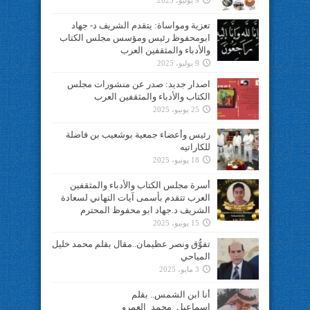
9 يوليو، 2025
تعزية ومواساة: يتقدم الشريف د- جهاد
ابومحفوظ رئيس ومؤسس مجلس الكتاب
والأدباء والمثقفين العرب
9 يوليو، 2025
اصدار جديد: صدر عن منشورات مجلس
الكتاب والأدباء والمثقفين العرب
25 يونيو، 2025
رئيس وأعضاء جمعية بوشعيب بن فاضلة
للكاراتيه
18 يونيو، 2025
أسرة مجلس الكتاب والأدباء والمثقفين
العرب تتقدم بأسمى آيات التهاني لسعادة
الشريف د.جهاد ابو محفوظ المحترم
15 يونيو، 2025
تفوُّق ونصر عظيمان..مقال بقلم محمد خليل
المياحي
3 مايو، 2025
أنا ابن الشمس.. بقلم
اسماعيل_محمد_العمرو