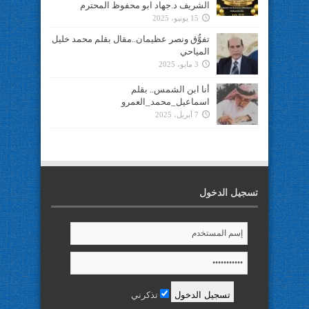
الشريف د.جهاد ابو محفوظ المحترم
15 يونيو، 2025
تفوُّق ونصر عظيمان..مقال بقلم محمد خليل
المياحي
3 مايو، 2025
أنا ابن الشمس.. بقلم
اسماعيل_محمد_العمرو
7 أبريل، 2025
تسجيل الدخول
تذكرني