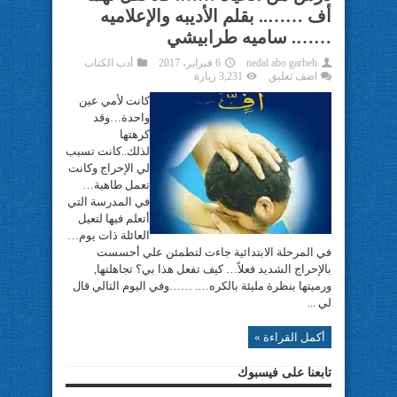
أف …….. بقلم الأديبه والإعلاميه
……. ساميه طرابيشي
nedal abo garbeh
6 فبراير، 2017
أدب الكتاب
اضف تعليق
3,231 زيارة
كانت لأمي عين
واحدة…وقد
كرهتها
لذلك..كانت تسبب
لي الإحراج وكانت
تعمل طاهية…
في المدرسة التي
أتعلم فيها لتعيل
العائلة ذات يوم…
في المرحلة الابتدائية جاءت لتطمئن علي أحسست
بالإحراج الشديد فعلاً… كيف تفعل هذا بي؟ تجاهلتها,
ورميتها بنظرة مليئة بالكره…. ……وفي اليوم التالي قال
لي ...
أكمل القراءة »
تابعنا على فيسبوك