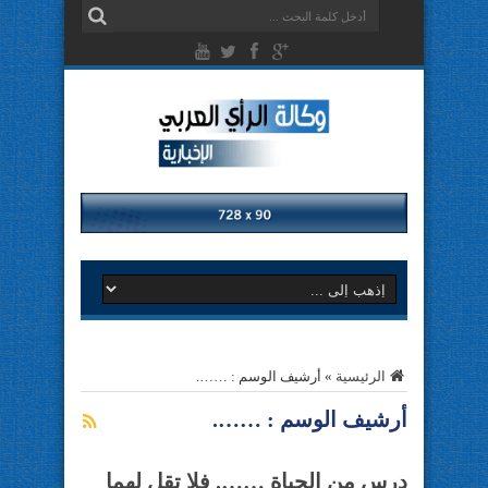
الرئيسية
»
أرشيف الوسم : …….
أرشيف الوسم :
…….
درس من الحياة ……. فلا تقل لهما