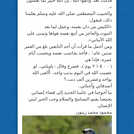
قدمت لغد. واتقوا الله ، إن الله خبير بما تعملون
».
والحبيب المصطفى صلى الله عليه وسلم يعلمنا
ذلك، فيقول:
«الكيس من دان نفسه، وعمل لما بعد
الموت.والعاجز من أتبع نفسه هواها وتمنى على
الله الأماني».
ومن أجمل ما قرأت أن أحد التابعين بلغ من العمر
ستين عامٱ ، فأخذ يحاسب نفسه ويحسب أيام
عمره، فإذا هي
( ٠ ٠ ٥ ١ ٢ يوم ).. فصرخ وقال : ياويلتي.. لو
عصيت الله في اليوم بذنب واحد.. أألقى الله
بواحد وعشرين ألف ذنب.؟
أصدقائي وأحبائي..
ما أحوجنا في عامنا الجديد إلى فضاء إنساني
يجمعنا بقيم التسامح والسلام وحب الخير لبني
الإنسان.
محمود محمد زيتون