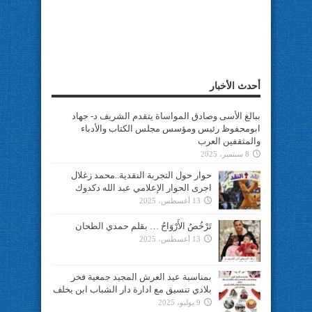
أحدث الأخبار
ببالغ الأسى وصادق المواساة يتقدم الشريف د- جهاد
ابومحفوظ رئيس ومؤسس مجلس الكتاب والأدباء
والمثقفين العرب
8 سبتمبر، 2025
حوار حول التجربة النقدية..محمد زغلال
اجرى الحوار الإعلامي عبد الله دكدوك
13 أغسطس، 2025
تَرْخُصُ الأَرْوَاحُ … بقلم حمدي الطحان
13 أغسطس، 2025
بمناسبة عيد العرش المجيد جمعية فخر
بلادي تنسيق مع ادارة دار الشباب ابن يخلف
9 يوليو، 2025