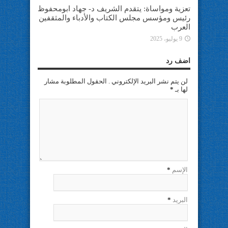
تعزية ومواساة: يتقدم الشريف د- جهاد ابومحفوظ
رئيس ومؤسس مجلس الكتاب والأدباء والمثقفين
العرب
9 يوليو، 2025
اضف رد
لن يتم نشر البريد الإلكتروني . الحقول المطلوبة مشار
لها بـ
*
الإسم
*
البريد
*