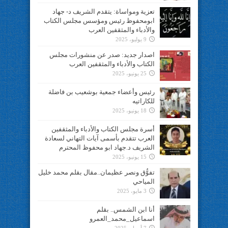
تعزية ومواساة: يتقدم الشريف د- جهاد
ابومحفوظ رئيس ومؤسس مجلس الكتاب
والأدباء والمثقفين العرب
9 يوليو، 2025
اصدار جديد: صدر عن منشورات مجلس
الكتاب والأدباء والمثقفين العرب
25 يونيو، 2025
رئيس وأعضاء جمعية بوشعيب بن فاضلة
للكاراتيه
18 يونيو، 2025
أسرة مجلس الكتاب والأدباء والمثقفين
العرب تتقدم بأسمى آيات التهاني لسعادة
الشريف د.جهاد ابو محفوظ المحترم
15 يونيو، 2025
تفوُّق ونصر عظيمان..مقال بقلم محمد خليل
المياحي
3 مايو، 2025
أنا ابن الشمس.. بقلم
اسماعيل_محمد_العمرو