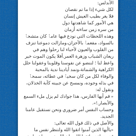
الأندلس:
لكل شيء إذا ما تم نقصان
فلا يغر بطيب العيش إنسان
هي الأمور كما شاهدتها دول
من سره زمن ساءته أزمان
وهذه اللحظات التي نودع فيها عامٱ كان متشحٱ
بالسواد، مفعمٱ بالأحزان،ومازالت دموعنا تنزف
من القلوب والعيون لأحباء لنا رحلوا وهم في
ريعان الشباب وزهرة العمر.أفلا يكون الموت خير
واعظ لنا ؛ لننضو عن نفوسنا وقلوبنا وعقولنا حلل
الكراهية والشماتة،ونمد أيادينا ندية بالمحبة
والوفاء لكل من كان سخيٱ في عطائه، سمحٱ
في بذله وجوده، ونمسح عن جبينه كآبة الخذلان،
ونقول له:
« قم أيها الفارس، هذا جوادك لم يزل ملء السمع
والأبصار.!».
وحساب النفس أمر ضروري ونحن نستقبل عامنا
الجديد.
والأصل في ذلك قول الله تعالى:
«ياأيها الذين آمنوا اتقوا الله ولتنظر نفس ما