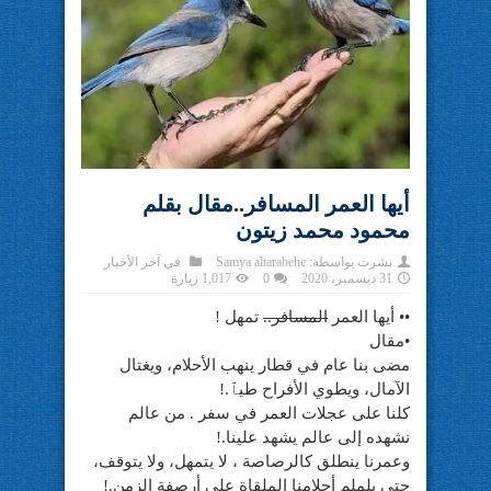
أيها العمر المسافر..مقال بقلم
محمود محمد زيتون
نشرت بواسطة:
Samya altarabehe
في
آخر الأخبار
31 ديسمبر، 2020
0
1,017 زيارة
•• أيها العمر
المسافر..
تمهل !
•مقال
مضى بنا عام في قطار ينهب الأحلام، ويغتال
الآمال، ويطوي الأفراح طيٱ.!
كلنا على عجلات العمر في سفر . من عالم
نشهده إلى عالم يشهد علينا.!
وعمرنا ينطلق كالرصاصة ، لا يتمهل، ولا يتوقف،
حتى يلملم أحلامنا الملقاة على أرصفة الزمن.!