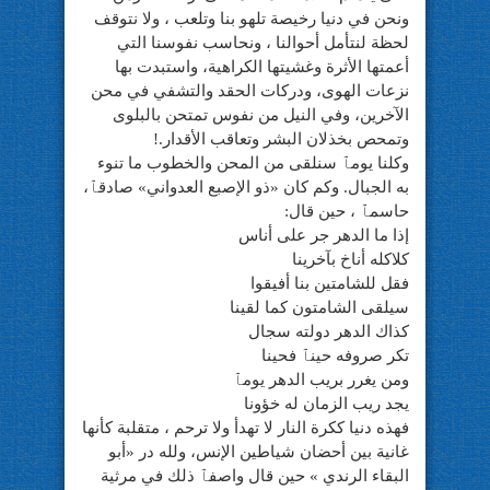
ونحن في دنيا رخيصة تلهو بنا وتلعب ، ولا نتوقف
لحظة لنتأمل أحوالنا ، ونحاسب نفوسنا التي
أعمتها الأثرة وغشيتها الكراهية، واستبدت بها
نزعات الهوى، ودركات الحقد والتشفي في محن
الآخرين، وفي النيل من نفوس تمتحن بالبلوى
وتمحص بخذلان البشر وتعاقب الأقدار.!
وكلنا يومٱ سنلقى من المحن والخطوب ما تنوء
به الجبال. وكم كان «ذو الإصبع العدواني» صادقٱ،
حاسمٱ ، حين قال:
إذا ما الدهر جر على أناس
كلاكله أناخ بآخرينا
فقل للشامتين بنا أفيقوا
سيلقى الشامتون كما لقينا
كذاك الدهر دولته سجال
تكر صروفه حينٱ فحينا
ومن يغرر بريب الدهر يومٱ
يجد ريب الزمان له خؤونا
فهذه دنيا ككرة النار لا تهدأ ولا ترحم ، متقلبة كأنها
غانية بين أحضان شياطين الإنس، ولله در «أبو
البقاء الرندي » حين قال واصفٱ ذلك في مرثية