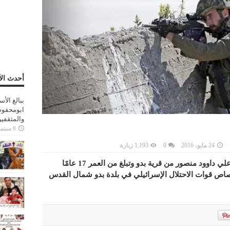
أحدث الأ
ببالغ الأ
ابومحفوظ
والمثقفي
8 سبتمبر، 2025
24 مايو، 2016
0
1,193 زيارة
استشهدت فتاة فلسطينية تدعى سوسن علي داوود منصور من قرية بدو وتبلغ من العمر 17 عامًا
رصاص قوات الاحتلال الإسرائيلي في بلدة بدو شمال القدس