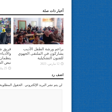
أخبار ذات صلة
براعم ورشة الطفل الأديب
فريق ش
يشاركون في الملتقى الجهوي
والأدبا
للفنون التشكيلية
ينظمان 
نبض الق
12 مارس، 2023
25 يناير، 2023
اضف رد
لن يتم نشر البريد الإلكتروني . الحقول المطلوبة 