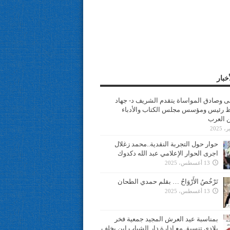
خبار
سى وصادق المواساة يتقدم الشريف د- جهاد
 رئيس ومؤسس مجلس الكتاب والأدباء
ن العرب
حوار حول التجربة النقدية..محمد زغلال
اجرى الحوار الإعلامي عبد الله دكدوك
13 أغسطس، 2025
تَرْخُصُ الأَرْوَاحُ … بقلم حمدي الطحان
13 أغسطس، 2025
بمناسبة عيد العرش المجيد جمعية فخر
بلادي تنسيق مع ادارة دار الشباب ابن يخلف