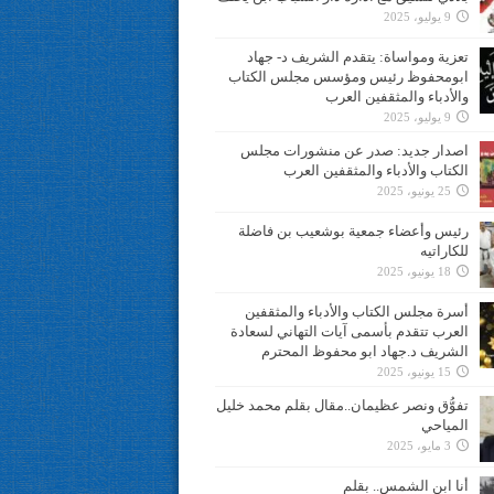
9 يوليو، 2025
تعزية ومواساة: يتقدم الشريف د- جهاد
ابومحفوظ رئيس ومؤسس مجلس الكتاب
والأدباء والمثقفين العرب
9 يوليو، 2025
اصدار جديد: صدر عن منشورات مجلس
الكتاب والأدباء والمثقفين العرب
25 يونيو، 2025
رئيس وأعضاء جمعية بوشعيب بن فاضلة
للكاراتيه
18 يونيو، 2025
أسرة مجلس الكتاب والأدباء والمثقفين
العرب تتقدم بأسمى آيات التهاني لسعادة
الشريف د.جهاد ابو محفوظ المحترم
15 يونيو، 2025
تفوُّق ونصر عظيمان..مقال بقلم محمد خليل
المياحي
3 مايو، 2025
أنا ابن الشمس.. بقلم