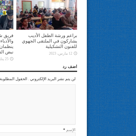
براعم ورشة الطفل الأديب
فريق ش
يشاركون في الملتقى الجهوي
والأدبا
للفنون التشكيلية
ينظمان 
نبض الق
12 مارس، 2023
25 يناير، 2023
اضف رد
لن يتم نشر البريد الإلكتروني . الحقول المطلوبة 
الإسم
*