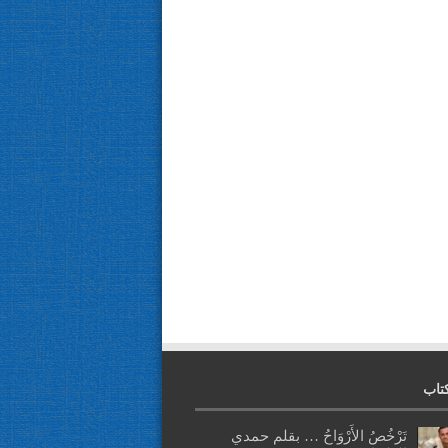
تاب
تَرْخُصُ الأَرْوَاحُ … بقلم حمدي