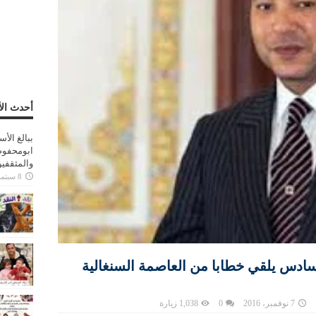
أحدث الأ
ببالغ الأ
ابومحفوظ
والمثقفي
8 سبتمبر، 2025
سادس يلقي خطابا من العاصمة السنغالية
7 نوفمبر، 2016
0
1,038 زيارة