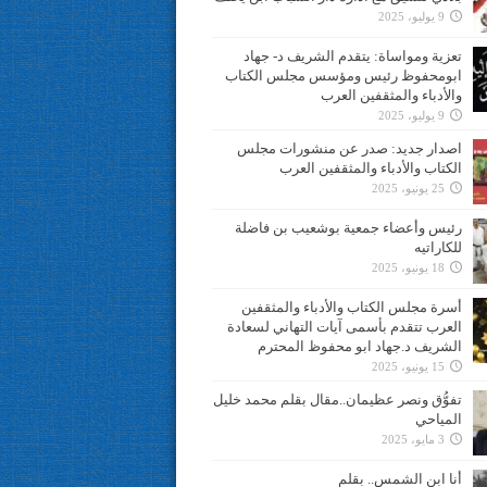
9 يوليو، 2025
تعزية ومواساة: يتقدم الشريف د- جهاد
ابومحفوظ رئيس ومؤسس مجلس الكتاب
والأدباء والمثقفين العرب
9 يوليو، 2025
اصدار جديد: صدر عن منشورات مجلس
الكتاب والأدباء والمثقفين العرب
25 يونيو، 2025
رئيس وأعضاء جمعية بوشعيب بن فاضلة
للكاراتيه
18 يونيو، 2025
أسرة مجلس الكتاب والأدباء والمثقفين
العرب تتقدم بأسمى آيات التهاني لسعادة
الشريف د.جهاد ابو محفوظ المحترم
15 يونيو، 2025
تفوُّق ونصر عظيمان..مقال بقلم محمد خليل
المياحي
3 مايو، 2025
أنا ابن الشمس.. بقلم