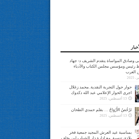
خبار
سى وصادق المواساة يتقدم الشريف د- جهاد
 رئيس ومؤسس مجلس الكتاب والأدباء
ن العرب
حوار حول التجربة النقدية..محمد زغلال
اجرى الحوار الإعلامي عبد الله دكدوك
13 أغسطس، 2025
تَرْخُصُ الأَرْوَاحُ … بقلم حمدي الطحان
13 أغسطس، 2025
بمناسبة عيد العرش المجيد جمعية فخر
بلادي تنسيق مع ادارة دار الشباب ابن يخلف