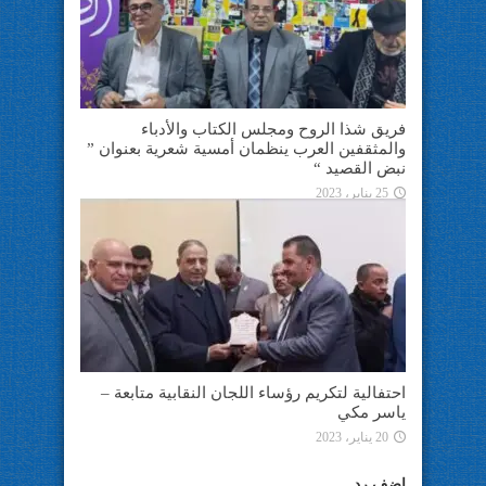
فريق شذا الروح ومجلس الكتاب والأدباء
والمثقفين العرب ينظمان أمسية شعرية بعنوان ”
نبض القصيد “
25 يناير، 2023
احتفالية لتكريم رؤساء اللجان النقابية متابعة –
ياسر مكي
20 يناير، 2023
اضف رد