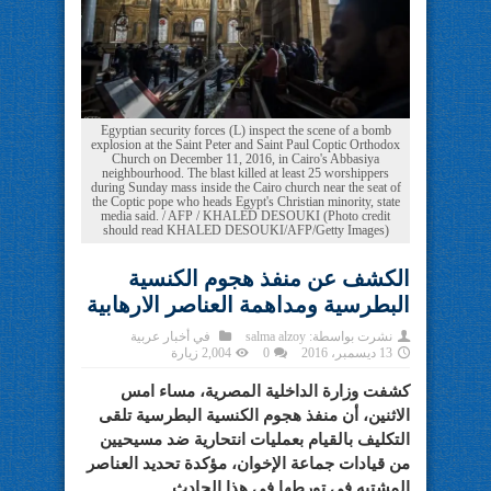
Egyptian security forces (L) inspect the scene of a bomb
explosion at the Saint Peter and Saint Paul Coptic Orthodox
Church on December 11, 2016, in Cairo's Abbasiya
neighbourhood. The blast killed at least 25 worshippers
during Sunday mass inside the Cairo church near the seat of
the Coptic pope who heads Egypt's Christian minority, state
media said. / AFP / KHALED DESOUKI (Photo credit
should read KHALED DESOUKI/AFP/Getty Images)
الكشف عن منفذ هجوم الكنسية
البطرسية ومداهمة العناصر الارهابية
نشرت بواسطة:
salma alzoy
في
أخبار عربية
13 ديسمبر، 2016
0
2,004 زيارة
كشفت وزارة الداخلية المصرية، مساء امس
الاثنين، أن منفذ هجوم الكنسية البطرسية تلقى
التكليف بالقيام بعمليات انتحارية ضد مسيحيين
من قيادات جماعة الإخوان، مؤكدة تحديد العناصر
المشتبه في تورطها في هذا الحادث.