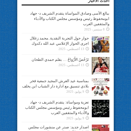
أحدث الأخبار
ببالغ الأسى وصادق المواساة يتقدم الشريف د- جهاد
ابومحفوظ رئيس ومؤسس مجلس الكتاب والأدباء
والمثقفين العرب
8 سبتمبر، 2025
حوار حول التجربة النقدية..محمد زغلال
اجرى الحوار الإعلامي عبد الله دكدوك
13 أغسطس، 2025
تَرْخُصُ الأَرْوَاحُ … بقلم حمدي الطحان
13 أغسطس، 2025
بمناسبة عيد العرش المجيد جمعية فخر
بلادي تنسيق مع ادارة دار الشباب ابن يخلف
9 يوليو، 2025
تعزية ومواساة: يتقدم الشريف د- جهاد
ابومحفوظ رئيس ومؤسس مجلس الكتاب
والأدباء والمثقفين العرب
9 يوليو، 2025
اصدار جديد: صدر عن منشورات مجلس