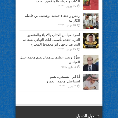
الكتاب والأدباء والمثقفين العرب
25 يونيو، 2025
رئيس وأعضاء جمعية بوشعيب بن فاضلة
للكاراتيه
18 يونيو، 2025
أسرة مجلس الكتاب والأدباء والمثقفين
العرب تتقدم بأسمى آيات التهاني لسعادة
الشريف د.جهاد ابو محفوظ المحترم
15 يونيو، 2025
تفوُّق ونصر عظيمان..مقال بقلم محمد خليل
المياحي
3 مايو، 2025
أنا ابن الشمس.. بقلم
اسماعيل_محمد_العمرو
7 أبريل، 2025
تسجيل الدخول