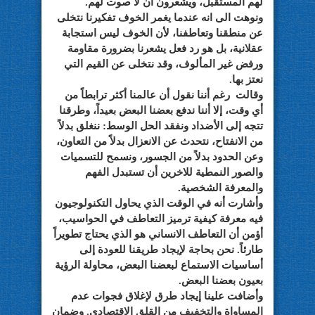
لهم المستقبل، ويشعرون أن لا صوت لهم.
ونوهت الى انه عندما يغمر الخوف تفكيرنا نتخلى
عن منطقنا وتعاطفنا، لأن الخوف ليس استجابة
عقلانية، بل هو رد فعل يشعرنا بضرورة مقاومة
ورفض غير المألوف، وقد نتخلى عن القيم التي
نعتز بها.
وقالت رغم أننا نقول أن عالمنا أكثر ترابطاً من
أي وقت، إلا أننا ندفع بعضنا البعض بعيداً، وطرقنا
تتجه إلى الأضداد ونفقد الحل الوسط: ننغلق بدلاً
من الانفتاح، نتحدث عن الانعزال بدلاً من التعاون،
وعن الحدود بدلاً من الجسور، ونسمح للتسميات
والصور النمطية للاخرين أن تستبدل الفهم
والمعرفة الشخصية.
وأشارت أنه في الوقت الذي يحاول التكنولوجيون
فيه معرفة كيفية ترميز التعاطف في الحواسيب،
أؤمن أن التعاطف الانساني هو الذي يحتاج تطويراً
طارئاً. نحن بحاجة لإيجاد طريقنا للعودة إلى
أساسيات الاستماع لبعضنا البعض، محاولة الرؤية
بعيون بعضنا البعض.
وأضافت علينا إيجاد طرق لإغلاق فجوات عدم
المساواة والتخفيف من القلق الاقتصادي. وضمان