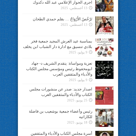
اجرى الحوار الإعلامي عبد الله دكدوك
13 أغسطس، 2025
تَرْخُصُ الأَرْوَاحُ … بقلم حمدي الطحان
13 أغسطس، 2025
بمناسبة عيد العرش المجيد جمعية فخر
بلادي تنسيق مع ادارة دار الشباب ابن يخلف
9 يوليو، 2025
تعزية ومواساة: يتقدم الشريف د- جهاد
ابومحفوظ رئيس ومؤسس مجلس الكتاب
والأدباء والمثقفين العرب
9 يوليو، 2025
اصدار جديد: صدر عن منشورات مجلس
الكتاب والأدباء والمثقفين العرب
25 يونيو، 2025
رئيس وأعضاء جمعية بوشعيب بن فاضلة
للكاراتيه
18 يونيو، 2025
أسرة مجلس الكتاب والأدباء والمثقفين