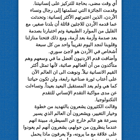
أي وقت مضى، بحاجة للتركيز على إنسانيتنا.
وقدمت الجائزة التي تسلمتها إلى رجال ونساء
الأردن، الذين اعتبرتهم الأكثر إنسانية: وتحدثت
عما قدمه الأردن للاجئين قائلة أن بلدنا صغير، مع
القليل من الموارد الطبيعية وتم اختبارنا بصدمة
بعد صدمة وأزمة بعد أزمة، ومع ذلك فتحنا منازلنا
وقلوبنا لنجد اليوم تقريباً واحد من كل سبعة
أشخاص في الأردن هو لاجئ سوري.
وأضافت قدم الاردنيون أفضل ما في وسعهم وهم
متأكدون من أن أفعالهم صائبة، لأنها تمثل أكثر
القيم الانسانية نبلاً. ونوهت الى ان العالم الآن
على أعتاب ثورة صناعية رابعة، ولن تكون حياتنا
كما هي ولم يعد المستقبل البعيد بعيداً. وتساءلت
عن مدى مواكبة التقدم الإنساني للتقدم
التكنولوجيا.
وقالت الكثيرون يشعرون بالتهديد من خطوة
وخيار التغيير، ويشعرون أن العالم الذي يسير
بسرعة هو عالم خارج عن السيطرة، مبينة انهم
عندما ينظرون من حولهم، يشعرون أنهم لم يعودوا
على علاقة مع ما يرونه، ولا يعرفون ماذا يحمل