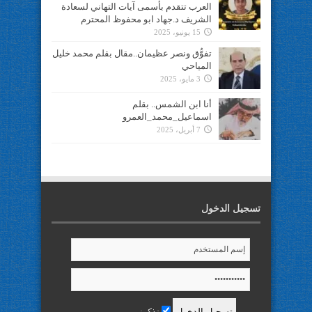
العرب تتقدم بأسمى آيات التهاني لسعادة
الشريف د.جهاد ابو محفوظ المحترم
15 يونيو، 2025
تفوُّق ونصر عظيمان..مقال بقلم محمد خليل
المياحي
3 مايو، 2025
أنا ابن الشمس.. بقلم
اسماعيل_محمد_العمرو
7 أبريل، 2025
تسجيل الدخول
تذكرني