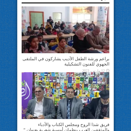
براعم ورشة الطفل الأديب يشاركون في الملتقى
الجهوي للفنون التشكيلية
12 مارس، 2023
فريق شذا الروح ومجلس الكتاب والأدباء
والمثقفين العرب ينظمان أمسية شعرية بعنوان ”