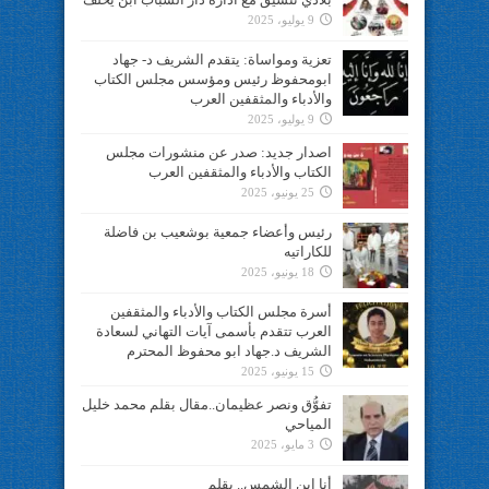
9 يوليو، 2025
تعزية ومواساة: يتقدم الشريف د- جهاد
ابومحفوظ رئيس ومؤسس مجلس الكتاب
والأدباء والمثقفين العرب
9 يوليو، 2025
اصدار جديد: صدر عن منشورات مجلس
الكتاب والأدباء والمثقفين العرب
25 يونيو، 2025
رئيس وأعضاء جمعية بوشعيب بن فاضلة
للكاراتيه
18 يونيو، 2025
أسرة مجلس الكتاب والأدباء والمثقفين
العرب تتقدم بأسمى آيات التهاني لسعادة
الشريف د.جهاد ابو محفوظ المحترم
15 يونيو، 2025
تفوُّق ونصر عظيمان..مقال بقلم محمد خليل
المياحي
3 مايو، 2025
أنا ابن الشمس.. بقلم