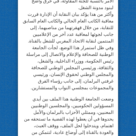
الأمر بالنسبة للجنة المقاولة، في خرق واضح
لبنود مدونة الشغل.
‎وأكثر من هذا يؤكد بيان النقابة أن الإدارة قررت
معاقبة الكاتب العام الحالي والكاتب العام السابق
للنقابة، من خلال قهقرتهما من مناصبهما، إلى
جانب لجوئها لمعاقبة عدد آخر من الإعلاميين
المنتمين لنقابة الاتحاد المغربي للشغل بالقناة.
‎وفي ظل استمرار هذا الوضع، لجأت الجامعة
الوطنية للصحافة والإعلام والاتصال إلى مراسلة
رئيس الحكومة، ووزراء الداخلية، والشغل،
والثقافة، ورئيسي المجلس الوطني للصحافة
والمجلس الوطني لحقوق الإنسان، ورئيسي
غرفتي البرلمان، إلى جانب رؤساء الفرق
والمجموعات بمجلسي النواب والمستشارين.
وضعت الجامعة الوطنية هذا الملف بين أيدي
المسؤولين الحكوميين، والمجلسين الوطنيين
المعنيين، وممثلي الأحزاب بالبرلمان،والأمل
يحدوها في أن يعطوا لهذه القضية ما تستحقه من
اهتمام، ويتدخلوا لحل الملف، ووقف العبث،
والعودة بالقناة إلى أوضاع عادية، لتتمكن من