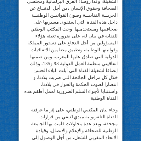
الشغيلة، وكذا رؤساء الفرق البرلمانية ومجلسي
الصحافة وحقوق الإنسان ‎،من أجل الدفــاع عن
الحريـــة النقابيـــة وصون القوانيــن الوطنيــة
داخل هذه القناة التي استقوى مسيريها على
صحافييها ومستخدميها. وحث المكتب الوطني
للنقابة في بيان له، على ضرورة تعبئة هؤلاء
المسؤولين من أجل الدفاع على دستور المملكة
وقوانينها الوطنية، وتطبيق مضامين الاتفاقيات
الدولية التي صادق عليها المغرب، ومن ضمنها
اتفاقيتي منظمة العمل الدولية 98 و135، وذلك
إنصافا لشغيلة القناة التي أبلت البلاء الحسن
خلال كل مراحل الجائحة التي ضربت بلادنا. و
انتصارا لصوت الحكمة والحوار في بلادنا،
واستتبابا لأجواء السلم الضرورية لعمل أطقم هذه
القناة الوطنية.
وجاء بيان المكتبي الوطني، ‎على إثر ما عرفته
القناة التلفزيونية ميدي1تيفي من قرارات
مجحفة، وبعد عدة محاولات قامت بها الجامعة
الوطنية للصحافة والإعلام والاتصال، وقيادة
الاتحاد المغربي للشغل، من أجل الوصول إلى