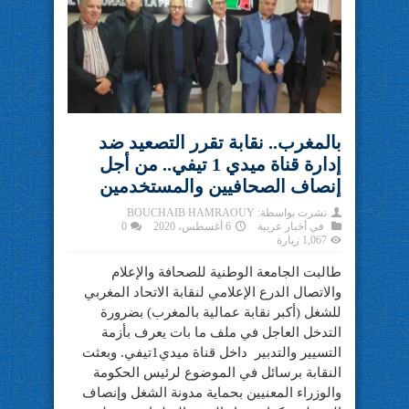
بالمغرب.. نقابة تقرر التصعيد ضد
إدارة قناة ميدي 1 تيفي.. من أجل
إنصاف الصحافيين والمستخدمين
نشرت بواسطة:
BOUCHAIB HAMRAOUY
في
أخبار عربية
6 أغسطس، 2020
0
1,067 زيارة
طالبت الجامعة الوطنية للصحافة والإعلام
والاتصال الدرع الإعلامي لنقابة الاتحاد المغربي
للشغل (أكبر نقابة عمالية بالمغرب) بضرورة
التدخل العاجل في ملف ما بات يعرف بأزمة
التسيير والتدبير داخل قناة ميدي1تيفي. وبعثت
النقابة برسائل في الموضوع لرئيس الحكومة
والوزراء المعنيين بحماية مدونة الشغل وإنصاف