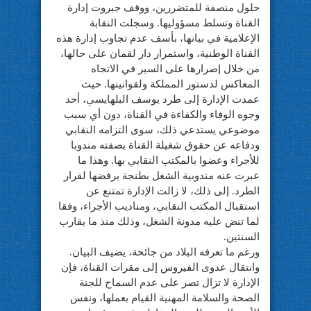
حلول منصفة للمتضررين، ووقف جبروت إدارة
القناة وتسلط مسؤوليها. وسجلت النقابة
الإعلامية في بيانها، بأسف عدم تجاوب إدارة هذه
القناة الوطنية، واستمرار دار لقمان على حالها،
من خلال إصرارها على السير في الاتجاه
المعاكس لدستور المملكة ولقوانينها. حيث
عمدت الإدارة إلى طرد يوسف البلهايسي، أحد
وجوه الوفاء والكفاءة في القناة، دون أي سبب
موضوعي يستدعي ذلك، سوى التزامه النقابي
ودفاعه عن حقوق شغيلة القناة بصفته مندوبا
للأجراء وعضوا بالمكتب النقابي بها. وهذا ما
عبرت عنه مندوبية الشغل بطنجة برفضها لقرار
الطرد. إلى ذلك، لا زالت الإدارة تمتنع عن
استقبال المكتب النقابي، ومناديب الأجراء، وفقا
لما تنض عليه مدونة الشغل، وذلك منذ ما يقارب
السنتين.
‎ورغم ما تعرفه البلاد من جائحة، يضيف البيان.
وانتقال عدوى الفيروس إلى مقرات القناة، فإن
الإدارة لا تزال تصر على عدم السماح للجنة
الصحة والسلامة المهنية القيام بعملها، ونفس