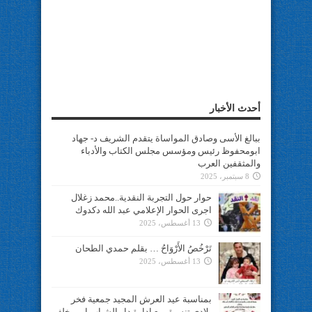
أحدث الأخبار
ببالغ الأسى وصادق المواساة يتقدم الشريف د- جهاد
ابومحفوظ رئيس ومؤسس مجلس الكتاب والأدباء
والمثقفين العرب
8 سبتمبر، 2025
حوار حول التجربة النقدية..محمد زغلال
اجرى الحوار الإعلامي عبد الله دكدوك
13 أغسطس، 2025
تَرْخُصُ الأَرْوَاحُ … بقلم حمدي الطحان
13 أغسطس، 2025
بمناسبة عيد العرش المجيد جمعية فخر
بلادي تنسيق مع ادارة دار الشباب ابن يخلف