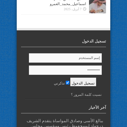
اسماعيل_محمد_العمرو
7 أبريل، 2025
تسجيل الدخول
تذكرني
نسيت كلمة المرور ؟
آخر الأخبار
ببالغ الأسى وصادق المواساة يتقدم الشريف
د- جهاد ابومحفوظ رئيس ومؤسس مجلس