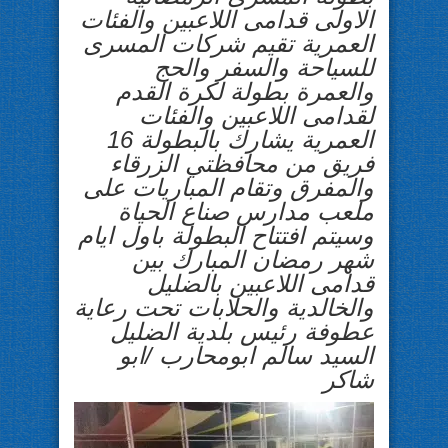
الاولى قدامى اللاعبين والفئات
العمرية تقيم شركات المسرى
للسياحة والسفر والحج
والعمرة بطولة لكرة القدم
لقدامى اللاعبين والفئات
العمرية يشارك بالبطولة 16
فريق من محافظتي الزرقاء
والمفرق وتقام المباريات على
ملعب مدارس صناع الحياة
وسيتم افتتاح البطولة باول ايام
شهر رمضان المبارك بين
قدامى اللاعبين بالضليل
والخالدية والحلابات تحت رعاية
عطوفة رئيس بلدية الضليل
السيد سالم ابومحارب /ابو
شاكر