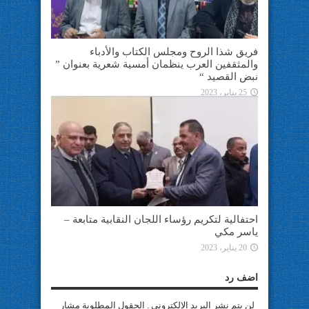
فريق شذا الروح ومجلس الكتاب والأدباء
والمثقفين العرب ينظمان أمسية شعرية بعنوان ”
نبض القصيد “
25 يناير، 2023
احتفالية لتكريم رؤساء اللجان النقابية متابعة –
ياسر مكي
20 يناير، 2023
اضف رد
لن يتم نشر البريد الإلكتروني . الحقول المطلوبة مشار