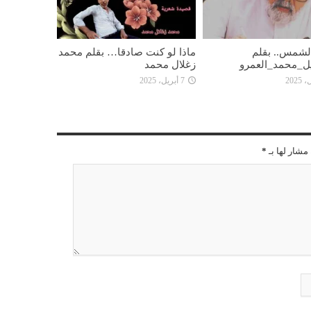
 الشمس.. بقلم
ماذا لو كنت صادقا… بقلم محمد
ل_محمد_العمرو
زغلال محمد
7 أبريل، 2025
مشار لها بـ
*