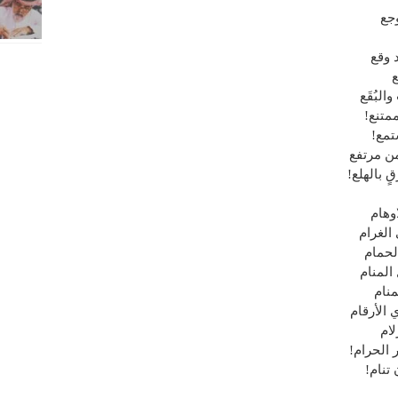
جع
 وقع
ع
البُقَع
متنع!
تمع!
من مرتفع
 بالهلع!
اوهام
الغرام
لحمام
المنام
منام
 الأرقام
لام
 الحرام!
 تنام!