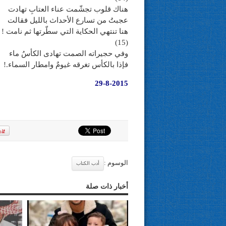
هناك قلوب تجشّمت عناء العتابِ تهادت
عجبتُ من تسارع الأحداث بالليل فقالت
هنا تنتهي الحكاية التي سطّرتها ثم نامت !
(15)
وفي حجيراته الصمت تهادى الكأسُ ماء
فإذا بالكأس تغرقه غيومٌ وامطار السماء.!
29-8-2015
الوسوم :
أدب الكتاب
أخبار ذات صلة