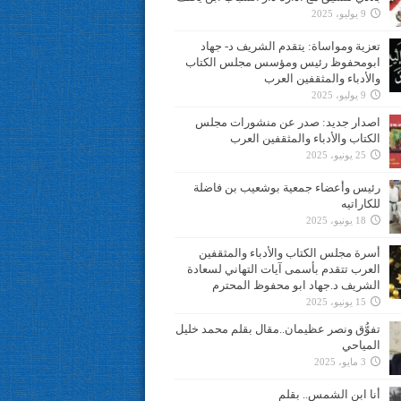
9 يوليو، 2025
تعزية ومواساة: يتقدم الشريف د- جهاد
ابومحفوظ رئيس ومؤسس مجلس الكتاب
والأدباء والمثقفين العرب
9 يوليو، 2025
اصدار جديد: صدر عن منشورات مجلس
الكتاب والأدباء والمثقفين العرب
25 يونيو، 2025
رئيس وأعضاء جمعية بوشعيب بن فاضلة
للكاراتيه
18 يونيو، 2025
أسرة مجلس الكتاب والأدباء والمثقفين
العرب تتقدم بأسمى آيات التهاني لسعادة
الشريف د.جهاد ابو محفوظ المحترم
15 يونيو، 2025
تفوُّق ونصر عظيمان..مقال بقلم محمد خليل
المياحي
3 مايو، 2025
أنا ابن الشمس.. بقلم