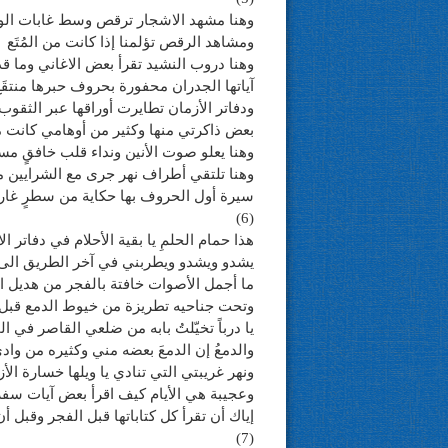
وهنا مشهد الاشجار ترقص وسط غابات الو
ومشاهد الرقص تؤلمنا إذا كانت من المُتَع
وهنا دروب النشيد تقرأ بعض الاغاني وما قد
آياتها الجدران محفورة بحروف حبرها منتقَ
ودفاتر الأزمان تطايرت أوراقها عبر الثقوب و
بعض ذاكرتي منها وكثير من أوهامي كانت م
وهنا يعلو صوت الأنين ونداء قلب خافقٍ مس
وهنا تلتقي أطراف نهر جرى مع الشرايين 
سيرة أول الحروف بها حكاية من سطرٍ غارقٍ
(6)
هذا حمام الحلمِ يا بقية الأحلام في دفاتر ال
يشدو ويشدو ويطربني في آخر الطريق الى 
ما أجمل الأصوات خافتة بالفجر من هديل ا
وتحت جناحيه تطريزة من خيوط الدمع قبل 
يا درباً تخيّلتُ بابه من ضلعي القاصر في ال
والدمعُ إن الدمعَ بعضه مني وكثيره من وادي
ونهر غريبتي التي تنادي يا ويلها خسارة الأز
وعجيبة هي الأيام كيف اقرأ بعض آيات سفر
إياك أن تقرأ كل كتاباتها قبل الفجر وقبل أن
(7)