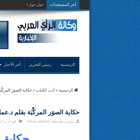
أخر المستجدات
حوار حول التجربة النقدية..مح
الرئيسية
رئيس التحرير
آخر الأخبار
الرئيسية
»
أدب الكتاب
»
حكاية الصوَر المركَّب
حكاية الصوَر المركَّبَة بقلم د.عما
نشرت بواسطة:
monera alganmi
في
أدب ال
حكاية ال