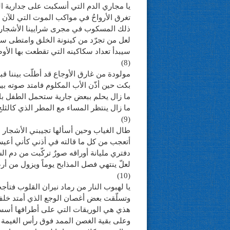
يا مجاري الدم التي أنسكبت على جدارية 
تغرق الأرواحُ في مواكب الموت التي للآن بع
ذلك المسكوب في مجرى شرايينا الأشجار تن
لعل من تجرّد من كينونة الخلق وامتطى س
سيبدأ تعداد سكاكينه التي تقطعت بها الأو
(8)
مولودة من غارق الأوجاع قد أطلّت بيننا ق
بكت حين أذّن الأب المكلوم فامتد صوته بي
ما زال يحلم ببعض جارية ستحمل الطفل ب
ما زال ينتظر المساء مع المطر الذي كالثلج
(9)
طال الغياب وحين أسألها تجيبني الأشجار ه
أتعجب من كل ما قالته في أذني كأني أع
دفتري مليانة أوراقه صورٌ تركّبت من دم ا
لعلّ ينتهي فصل المذابح يوماً ويزول من أر
(10)
يا لهبوب النار من رماد نيران القلوب فتأج
وتسلّقت بعض أغصان الوجع الذي أمتد خلف
هذي هي الوريقات التي على أطرافها أسس
وعلى بقية الغصن الممد فوق رأس الغيمة 