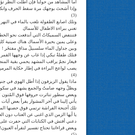
أما المشاهد من حولنا فإن أطلت النظر تؤ
وإذا أشحتَ بوجهك مرة سقط الحرف وانكس
(3)
وتلك اصابع الطفولة تلعب بالماء في النهر
تغني ببراءة الاطفال للأسماكِ
فتنتفض السميكاتُ التي أندفعت نحو الخط
وعلى يمين بحيرة الأسماك هناك صينية كله
وبين جداول الماء سلسبيلُ مذاقٍ مفتخَر !
فتلك طفلةٌ تبكي إذا غاب عن وجهها القمر
فيغار نجمٌ يراقب المشهد يحمي بقية المن
يصب لواعج البراءة في إطار حكاية المرمر 
(4)
ماذا يقول الزيزفون إذا أطل الهوى في جن
ويظلّ وجهه صامتٌ والجمع يشهد في سكو
وبعض سطور تناثرت حروفها فوق المُتون !
يأتي إلينا في آخر المشوار يقرأ بعض آيات 
تلك أجنحة الفراشة ترتمي فوق حضنها الم
يا أيها الزمن الذي اغنى عن العتاب دون ال
دعني أفتش في الكتابات التي حفرت على
وبعض قراءاتنا تحتاج تفسير لتقرأه العيون!
(5)