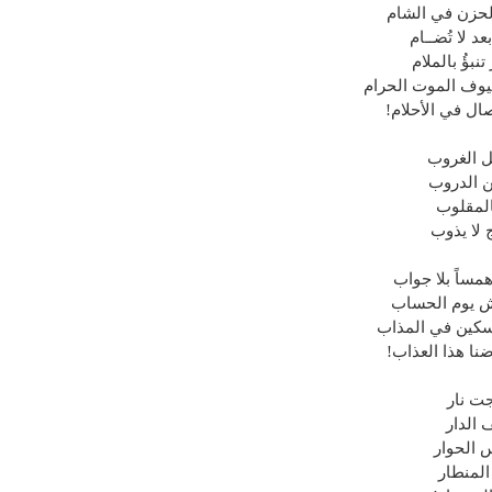
الحزن في الشام
د لا تُضــام
بؤُ بالملام
يوف الموت الحرام
صال في الأحلام!
بل الغروب
ن الدروب
المقلوب
 لا يذوب
مساً بلا جواب
يش يوم الحساب
لسكين في المذاب
ضنا هذا العذاب!
جت نار
 الدار
 الحوار
المنطار