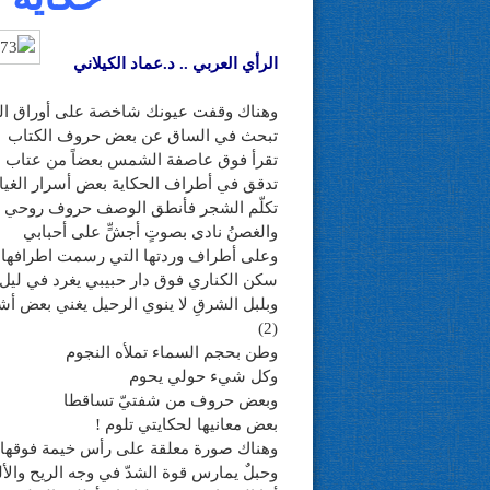
الرأي العربي .. د.عماد الكيلاني
وهناك وقفت عيونك شاخصة على أوراق الل
تبحث في الساق عن بعض حروف الكتاب
تقرأ فوق عاصفة الشمس بعضاً من عتاب
تدقق في أطراف الحكاية بعض أسرار الغيا
تكلّم الشجر فأنطق الوصف حروف روحي
والغصنُ نادى بصوتٍ أجشٍّ على أحبابي
وعلى أطراف وردتها التي رسمت اطرافها 
سكن الكناري فوق دار حبيبي يغرد في ليل
وبلبل الشرقِ لا ينوي الرحيل يغني بعض أ
(2)
وطن بحجم السماء تملأه النجوم
وكل شيء حولي يحوم
وبعض حروف من شفتيّ تساقطا
بعض معانيها لحكايتي تلوم !
وهناك صورة معلقة على رأس خيمة فوقها ع
وحبلٌ يمارس قوة الشدّ في وجه الريح والألم