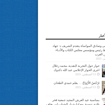
خبار
سى وصادق المواساة يتقدم الشريف د- جهاد
 رئيس ومؤسس مجلس الكتاب والأدباء
ن العرب
حوار حول التجربة النقدية..محمد زغلال
اجرى الحوار الإعلامي عبد الله دكدوك
13 أغسطس، 2025
تَرْخُصُ الأَرْوَاحُ … بقلم حمدي الطحان
13 أغسطس، 2025
بمناسبة عيد العرش المجيد جمعية فخر
بلادي تنسيق مع ادارة دار الشباب ابن يخلف