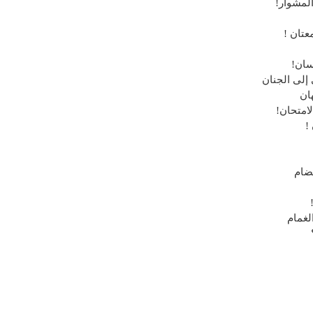
المشوار!
عتان !
نسان!
 إلى الجنان
ان
امتحان!
!
يضام
لغمام