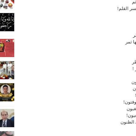
ثم
ر القلم!
ر
ا ثمر
ظر
!
ون
ن
وفتون!
غبون
عيون!
 الظنون