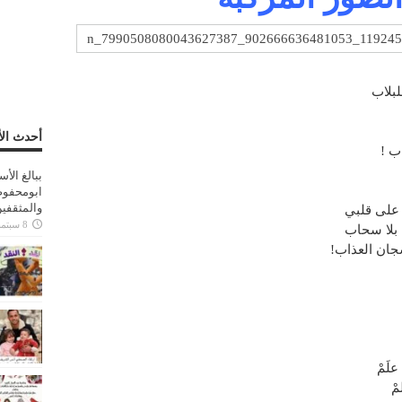
بلاب
أحدث الأ
ب !
ببالغ الأ
ابومحفوظ
والمثقفي
على قلبي
8 سبتمبر، 2025
 بلا سحاب
شجان العذاب!
لَمْ
ْ