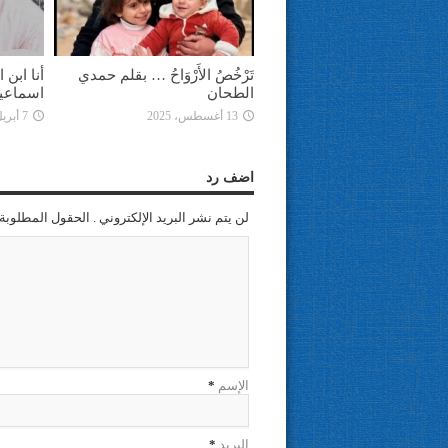
تَرْخُصُ الأَرْوَاحُ … بقلم حمدي
أنا ابن
الطحان
اسماعي
13 أغسطس، 2025
7 أبريل، 2025
اضف رد
لن يتم نشر البريد الإلكتروني . الحقول المطلوبة 
الإسم
*
البريد
*