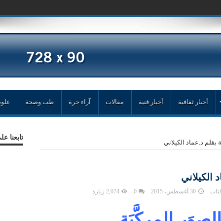
أخبار ثقافية
أخبار فنية
مقالات
آراء حرة
طب وصحة
علوم
تابعنا ع
َة بقلم د.عماد الكيلاني
د الكيلاني
كتاب
30 أغسطس، 2015
0
2,074 زيارة
صوَر المركَّبَة