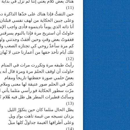
هناك بعض كلام يعني إننا لم نزل في بداية 
(11)
حين التفتُّ فإذا هناك على خدّها الذاكرة دم
وعلى جبين الحكاية من لهف نفسي قبلتان
أنا ذاته الذي يوماً ناديتموه فأدى واجب الإ
حاولتُ أن استريح مرة فإذا بالنوم يسرقني
فغفوتُ بعض وقتٍ وحين أفقتُ وجدتني وله
كم مرة سأعدّ روحي كي تجتازه الصعب وال
تلك أيام تأخذ حقها من أعمارنا حتى لا نُهان 
(12)
رأيتُ طيفه مرة وتكررت مرات في المنام
حاولت أن اوقف الحلمَ مرة ومرة قال أنه 
بعضُ حلمي صورة حفظتها تاريخاً ومقام
تكثر في الحلم صور عتيقة لها معنى وملام!
مرّت سطور الحكاية فو رأسي مثلما يأتي ا
وسألتُ قطيرات المطر هل ظل فيه هُلام ؟
(13)
يظل الحال مثلما كان حين يتكوّرُ الليل
يزدان نسيجه من غيمة تاهت بوادِ ويل
وعلى أطرافها الغيمة جداولُ كلها ميلْ
(14)