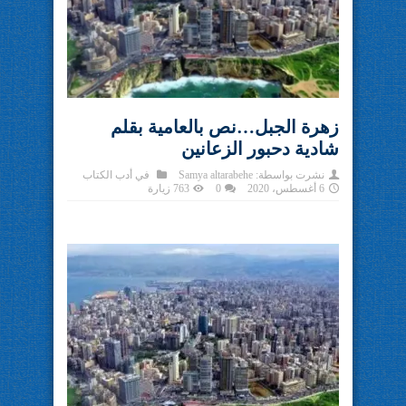
زهرة الجبل…نص بالعامية بقلم
شادية دحبور الزعانين
نشرت بواسطة:
Samya altarabehe
في
أدب الكتاب
6 أغسطس، 2020
0
763 زيارة