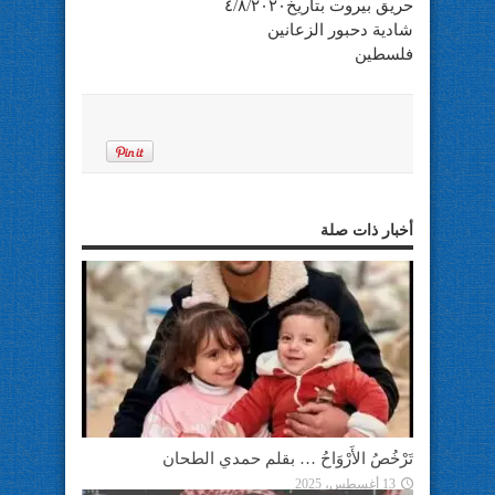
حريق بيروت بتاريخ٤/٨/٢٠٢٠
شادية دحبور الزعانين
فلسطين
أخبار ذات صلة
تَرْخُصُ الأَرْوَاحُ … بقلم حمدي الطحان
13 أغسطس، 2025