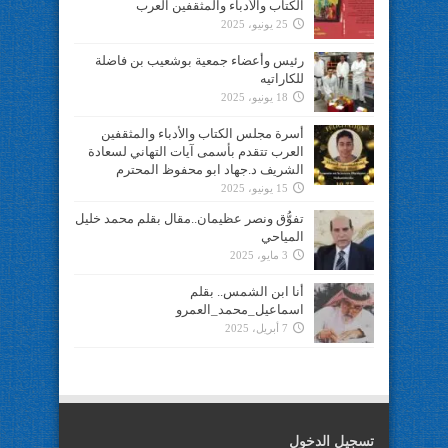
الكتاب والأدباء والمثقفين العرب
25 يونيو، 2025
رئيس وأعضاء جمعية بوشعيب بن فاضلة
للكاراتيه
18 يونيو، 2025
أسرة مجلس الكتاب والأدباء والمثقفين
العرب تتقدم بأسمى آيات التهاني لسعادة
الشريف د.جهاد ابو محفوظ المحترم
15 يونيو، 2025
تفوُّق ونصر عظيمان..مقال بقلم محمد خليل
المياحي
3 مايو، 2025
أنا ابن الشمس.. بقلم
اسماعيل_محمد_العمرو
7 أبريل، 2025
تسجيل الدخول