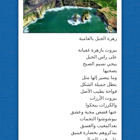
زهرة الجبل بالعامية
بيروت يازهرة غفيانة
على راس الجبل
ييجي نسيم الصبح
يصحيها
وما بيصير إلها مثل
بتظل جميلة الشكل
فواحة بطيب الأصل
بيروت الأرزات
والكرزات بيحكوا
عنها قصص محبة وعشق
بيوشوشوا النجمات
بعدالمغيب والغسق
بيذكروهم بحضارة فينيق
على قمم الجبال