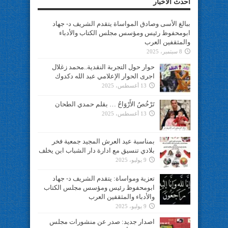
أحدث الأخبار
ببالغ الأسى وصادق المواساة يتقدم الشريف د- جهاد
ابومحفوظ رئيس ومؤسس مجلس الكتاب والأدباء
والمثقفين العرب
8 سبتمبر، 2025
حوار حول التجربة النقدية..محمد زغلال
اجرى الحوار الإعلامي عبد الله دكدوك
13 أغسطس، 2025
تَرْخُصُ الأَرْوَاحُ … بقلم حمدي الطحان
13 أغسطس، 2025
بمناسبة عيد العرش المجيد جمعية فخر
بلادي تنسيق مع ادارة دار الشباب ابن يخلف
9 يوليو، 2025
تعزية ومواساة: يتقدم الشريف د- جهاد
ابومحفوظ رئيس ومؤسس مجلس الكتاب
والأدباء والمثقفين العرب
9 يوليو، 2025
اصدار جديد: صدر عن منشورات مجلس