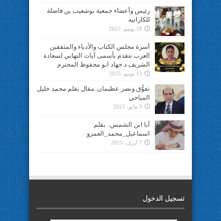
رئيس وأعضاء جمعية بوشعيب بن فاضلة
للكاراتيه
18 يونيو، 2025
أسرة مجلس الكتاب والأدباء والمثقفين
العرب تتقدم بأسمى آيات التهاني لسعادة
الشريف د.جهاد ابو محفوظ المحترم
15 يونيو، 2025
تفوُّق ونصر عظيمان..مقال بقلم محمد خليل
المياحي
3 مايو، 2025
أنا ابن الشمس.. بقلم
اسماعيل_محمد_العمرو
7 أبريل، 2025
تسجيل الدخول