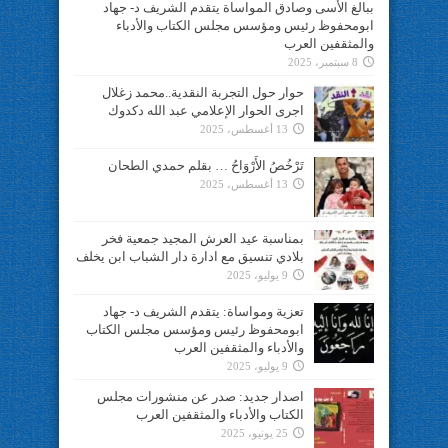
ببالغ الأسى وصادق المواساة يتقدم الشريف د- جهاد
ابومحفوظ رئيس ومؤسس مجلس الكتاب والأدباء
والمثقفين العرب
8 سبتمبر، 2025
حوار حول التجربة النقدية..محمد زغلال
اجرى الحوار الإعلامي عبد الله دكدوك
13 أغسطس، 2025
تَرْخُصُ الأَرْوَاحُ … بقلم حمدي الطحان
13 أغسطس، 2025
بمناسبة عيد العرش المجيد جمعية فخر
بلادي تنسيق مع ادارة دار الشباب ابن يخلف
9 يوليو، 2025
تعزية ومواساة: يتقدم الشريف د- جهاد
ابومحفوظ رئيس ومؤسس مجلس الكتاب
والأدباء والمثقفين العرب
9 يوليو، 2025
اصدار جديد: صدر عن منشورات مجلس
الكتاب والأدباء والمثقفين العرب
25 يونيو، 2025