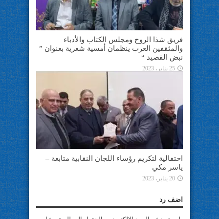
فريق شذا الروح ومجلس الكتاب والأدباء
والمثقفين العرب ينظمان أمسية شعرية بعنوان ”
نبض القصيد “
25 يناير، 2023
احتفالية لتكريم رؤساء اللجان النقابية متابعة –
ياسر مكي
20 يناير، 2023
اضف رد