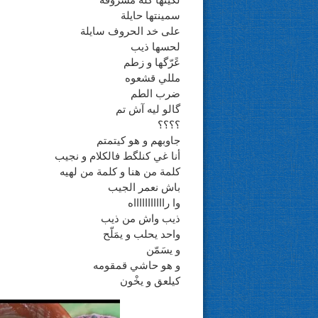
لگيتها گُلّة مسروقة
سمينتها حايلة
على خد الحروف سايلة
لحسها ذيب
عًرّگها و زطم
مللي قشعوه
ضرب الطم
گالو ليه آش تم
؟؟؟؟
جاوبهم و هو كيتمتم
أنا غي كنلگط فالكلام و نجيب
كلمة من هنا و كلمة من لهيه
باش نعمر الجيب
وا راااااااااااه
ذيب واش من ذيب
واحد يحلب و يمَلّح
و يسَمّن
و هو حاشي قمقومه
كيلعق و يخْون