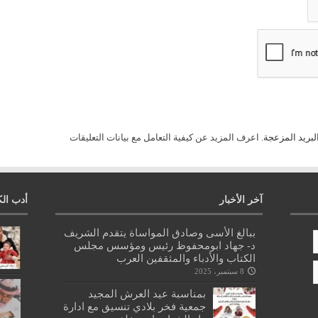
لبريد المزعجة.
اعرف المزيد عن كيفية التعامل مع بيانات التعليقات
آخر الأخبار
أدب الك
ببالغ الأسى وصادق المواساة يتقدم الشريف
د- جهاد ابومحفوظ رئيس ومؤسس مجلس
الكتاب والأدباء والمثقفين العرب
8 سبتمبر، 2025
بمناسبة عيد العرش المجيد
جمعية فخر بلادي تنسيق مع ادارة