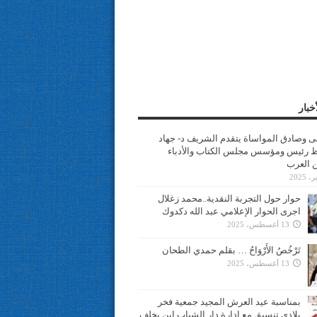
خبار
سى وصادق المواساة يتقدم الشريف د- جهاد
 رئيس ومؤسس مجلس الكتاب والأدباء
ن العرب
حوار حول التجربة النقدية..محمد زغلال
اجرى الحوار الإعلامي عبد الله دكدوك
13 أغسطس، 2025
تَرْخُصُ الأَرْوَاحُ … بقلم حمدي الطحان
13 أغسطس، 2025
بمناسبة عيد العرش المجيد جمعية فخر
بلادي تنسيق مع ادارة دار الشباب ابن يخلف