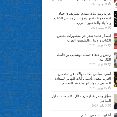
9 يوليو، 2025
تعزية ومواساة: يتقدم الشريف د- جهاد
ابومحفوظ رئيس ومؤسس مجلس الكتاب
والأدباء والمثقفين العرب
9 يوليو، 2025
اصدار جديد: صدر عن منشورات مجلس
الكتاب والأدباء والمثقفين العرب
25 يونيو، 2025
رئيس وأعضاء جمعية بوشعيب بن فاضلة
للكاراتيه
18 يونيو، 2025
أسرة مجلس الكتاب والأدباء والمثقفين
العرب تتقدم بأسمى آيات التهاني لسعادة
الشريف د.جهاد ابو محفوظ المحترم
15 يونيو، 2025
تفوُّق ونصر عظيمان..مقال بقلم محمد خليل
المياحي
3 مايو، 2025
أنا ابن الشمس.. بقلم