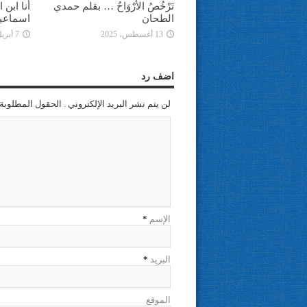
تَرْخُصُ الأَرْوَاحُ … بقلم حمدي
أنا ابن
الطحان
اسماعي
13 أغسطس، 2025
7 أبريل، 2025
اضف رد
لن يتم نشر البريد الإلكتروني . الحقول المطلوبة 
الإسم
*
البريد
*
الموقع