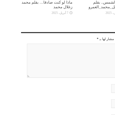
 الشمس.. بقلم
ماذا لو كنت صادقا… بقلم محمد
ل_محمد_العمرو
زغلال محمد
7 أبريل، 2025
مشار لها بـ
*