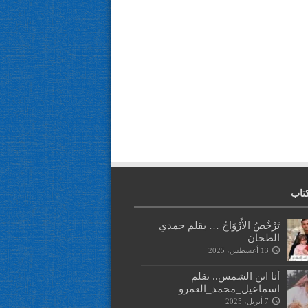
تاب
تَرْخُصُ الأَرْوَاحُ … بقلم حمدي
الطحان
13 أغسطس، 2025
أنا ابن الشمس.. بقلم
اسماعيل_محمد_العمرو
7 أبريل، 2025