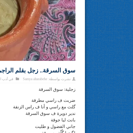
سوق السرقة.. زجل بقلم الراج
نشرت بواسطة:
Samya altarabehe
في
أدب ا
زجلية: سوق السرقة
ضربت ف راسي مطرقة
گلت مع راسي و أنا ف راس الزنقة
ندير دويرة ف سوق السرقة
بانت ليا جوقة
جاني الفضول و طليت