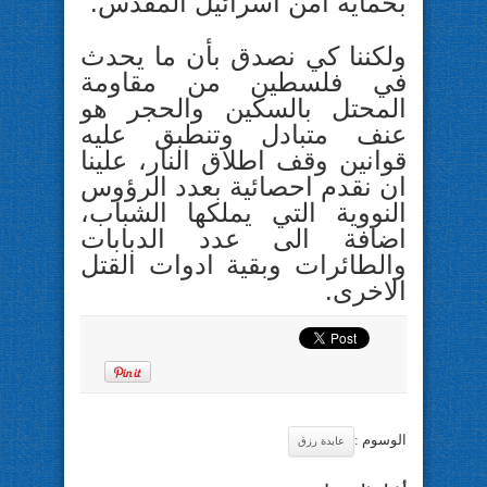
بحماية أمن اسرائيل المقدس.
ولكننا كي نصدق بأن ما يحدث
في فلسطين من مقاومة
المحتل بالسكين والحجر هو
عنف متبادل وتنطبق عليه
قوانين وقف اطلاق النار، علينا
ان نقدم احصائية بعدد الرؤوس
النووية التي يملكها الشباب،
اضافة الى عدد الدبابات
والطائرات وبقية ادوات القتل
الاخرى.
الوسوم :
عايدة رزق