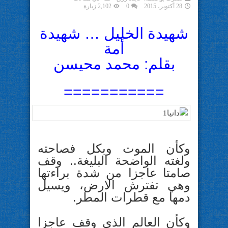
28 أكتوبر، 2015
0
2,102 زيارة
شهيدة الخليل … شهيدة
أمة
بقلم: محمد محيسن
===========
وكأن الموت وبكل فصاحته
ولغته الواضحة البليغة.. وقف
صامتا عاجزا من شدة براءتها
وهي تفترش الارض، ويسيل
دمها مع قطرات المطر.
وكأن العالم الذي وقف عاجزا