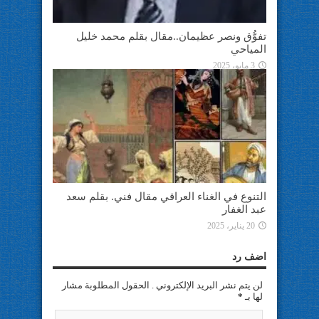
تفوُّق ونصر عظيمان..مقال بقلم محمد خليل
المياحي
3 مايو، 2025
التنوع في الغناء العراقي مقال فني. بقلم سعد
عبد الغفار
20 يناير، 2025
اضف رد
لن يتم نشر البريد الإلكتروني . الحقول المطلوبة مشار
لها بـ
*