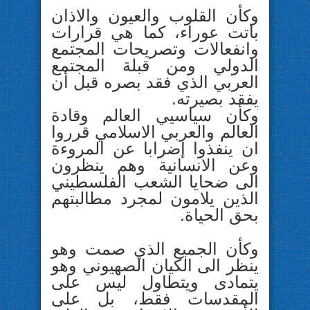
وكأن القلوب والعيون والاذان
باتت عوراء، كما هي قرارات
وانفعالات وتصريحات المجتمع
الدولي ومن قبلة المجتمع
العربي الذي فقد بصره قبل أن
يفقد بصيرته.
وكأن سياسيي العالم وقادة
العالم والعربي الاسلامي قرروا
ان ينفذوا إضرابا عن المروءة
وعن الانسانية وهم ينظرون
الى ضحايا الشعب الفلسطيني
الذين يلامون لمجرد مطالبتهم
بحق الحياة.
وكأن الجميع الذي صمت وهو
ينظر الى الكيان الصهيوني وهو
يتمادى ويتطاول ليس على
المقدسات فقط، بل على