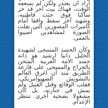
أراد ان يعتذر ولكن لم يسعفه
الوقت، فهناك بيت آخر قد خر
ساكنا فوق جثث قاطنيه،
وشهيد آخر سقط واقفا أمام
كاميرات المصورين التي نقلت
الصورة لمشاهدين أصيبوا
بالعمى.
وكأن الجسد المسجى لشهيدة
الخليل دانيا ارشيد هو ذاته
جسد الامة العربية المثخن
بالجراح والمسجى على قارعة
الطريق منذ أن اغرق العالم
بالتشويش الصهيوامريكي،
فقلب الوقائع وقتل القتيل ولم
يمش في جنازته، بل كان
مشغولا بضحية أخرى تنتظر
الإعدام.