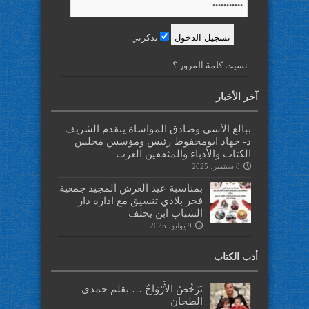
تذكرني
نسيت كلمة المرور ؟
آخر الأخبار
ببالغ الأسى وصادق المواساة يتقدم الشريف
د- جهاد ابومحفوظ رئيس ومؤسس مجلس
الكتاب والأدباء والمثقفين العرب
8 سبتمبر، 2025
بمناسبة عيد العرش المجيد جمعية
فخر بلادي تنسيق مع ادارة دار
الشباب ابن يخلف
9 يوليو، 2025
أدب الكتاب
تَرْخُصُ الأَرْوَاحُ … بقلم حمدي
الطحان