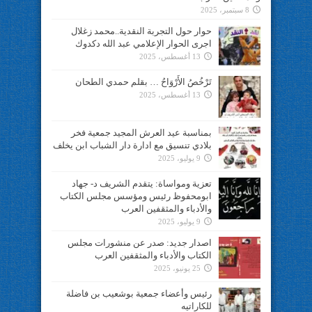
8 سبتمبر، 2025
حوار حول التجربة النقدية..محمد زغلال
اجرى الحوار الإعلامي عبد الله دكدوك
13 أغسطس، 2025
تَرْخُصُ الأَرْوَاحُ … بقلم حمدي الطحان
13 أغسطس، 2025
بمناسبة عيد العرش المجيد جمعية فخر
بلادي تنسيق مع ادارة دار الشباب ابن يخلف
9 يوليو، 2025
تعزية ومواساة: يتقدم الشريف د- جهاد
ابومحفوظ رئيس ومؤسس مجلس الكتاب
والأدباء والمثقفين العرب
9 يوليو، 2025
اصدار جديد: صدر عن منشورات مجلس
الكتاب والأدباء والمثقفين العرب
25 يونيو، 2025
رئيس وأعضاء جمعية بوشعيب بن فاضلة
للكاراتيه