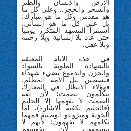
الأرض والإنسان والطير
والشجر والحجر.. وعلى كل ما
هو مقدس وكل ما هو مبارك،
بل على كل ما هو إنساني،
استمرأ المشهد المتكرر يوميا
حتى عاد بلا إنسانية وبلا رحمة
وبلا عقل.
في هذه الايام المعتقة
بالشهادة الملونة بالسواد
والحزن والدموع يضيء شهداء
فلسطين ليل الامة المظلم،
فهؤلاء الابطال في المعارك
يتكلمون بصمت؛ لأن لغة
الصمت لا يفهمها إلا الحليم
(فالحليم تكفيه الاشارة)، أما
الخونة ومنزوعو الوطنية فمهما
تكلمهم لا يفهمون؛ لأنهم لا
يستمعون لأن نفوسهم