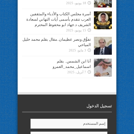
18 يونيو، 2025
أسرة مجلس الكتاب والأدباء والمثقفين
العرب تتقدم بأسمى آيات التهاني لسعادة
الشريف د.جهاد ابو محفوظ المحترم
15 يونيو، 2025
تفوُّق ونصر عظيمان..مقال بقلم محمد خليل
المياحي
3 مايو، 2025
أنا ابن الشمس.. بقلم
اسماعيل_محمد_العمرو
7 أبريل، 2025
تسجيل الدخول