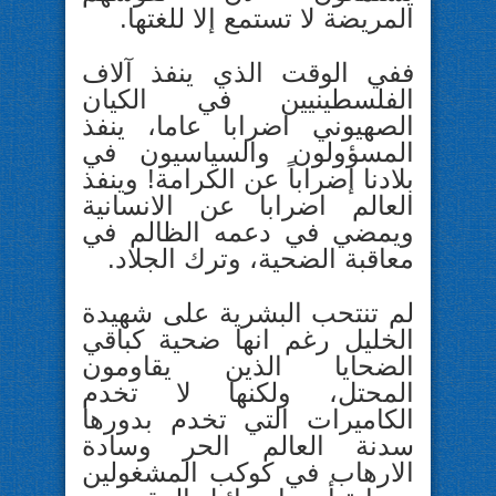
المريضة لا تستمع إلا للغتها.
ففي الوقت الذي ينفذ آلاف
الفلسطينيين في الكيان
الصهيوني اضرابا عاما، ينفذ
المسؤولون والسياسيون في
بلادنا إضراباً عن الكرامة! وينفذ
العالم اضرابا عن الانسانية
ويمضي في دعمه الظالم في
معاقبة الضحية، وترك الجلاد.
لم تنتحب البشرية على شهيدة
الخليل رغم انها ضحية كباقي
الضحايا الذين يقاومون
المحتل، ولكنها لا تخدم
الكاميرات التي تخدم بدورها
سدنة العالم الحر وسادة
الارهاب في كوكب المشغولين