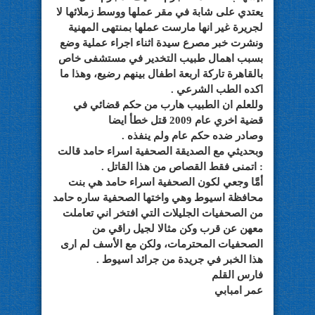
يعتدي على شابة في مقر عملها ووسط زملائها لا
لجريرة غير انها مارست عملها بمنتهى المهنية
ونشرت خبر مصرع سيدة اثناء اجراء عملية وضع
بسبب اهمال طبيب التخدير في مستشفى خاص
بالقاهرة تاركة اربعة اطفال بينهم رضيع، وهذا ما
اكده الطب الشرعي .
وللعلم ان الطبيب هارب من حكم قضائي في
قضية اخري عام 2009 قتل خطأ ايضا
وصادر ضده حكم عام ولم ينفذه .
وبحديثي مع الصديقة الصحفية اسراء حامد قالت
: اتمنى فقط القصاص من هذا القاتل .
أمَّا وجعي لكون الصحفية اسراء حامد هي بنت
محافظة اسيوط وهي واختها الصحفية ساره حامد
من الصحفيات الجليلات التي افتخر اني تعاملت
معهن عن قرب وكن مثالا لجيل راقي من
الصحفيات المحترمات، ولكن مع الأسف لم ارى
هذا الخبر في جريدة من جرائد اسيوط .
فارس القلم
عمر امبابي