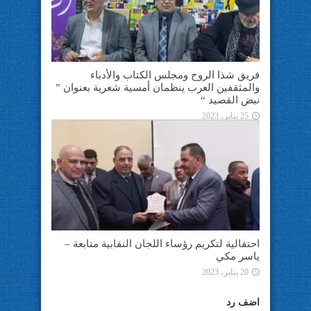
فريق شذا الروح ومجلس الكتاب والأدباء
والمثقفين العرب ينظمان أمسية شعرية بعنوان ”
نبض القصيد “
25 يناير، 2023
احتفالية لتكريم رؤساء اللجان النقابية متابعة –
ياسر مكي
20 يناير، 2023
اضف رد