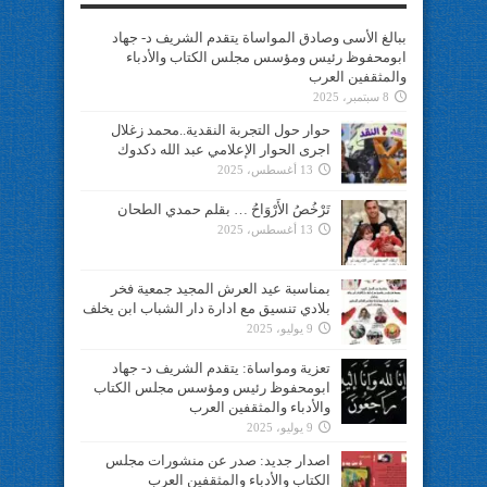
ببالغ الأسى وصادق المواساة يتقدم الشريف د- جهاد
ابومحفوظ رئيس ومؤسس مجلس الكتاب والأدباء
والمثقفين العرب
8 سبتمبر، 2025
حوار حول التجربة النقدية..محمد زغلال
اجرى الحوار الإعلامي عبد الله دكدوك
13 أغسطس، 2025
تَرْخُصُ الأَرْوَاحُ … بقلم حمدي الطحان
13 أغسطس، 2025
بمناسبة عيد العرش المجيد جمعية فخر
بلادي تنسيق مع ادارة دار الشباب ابن يخلف
9 يوليو، 2025
تعزية ومواساة: يتقدم الشريف د- جهاد
ابومحفوظ رئيس ومؤسس مجلس الكتاب
والأدباء والمثقفين العرب
9 يوليو، 2025
اصدار جديد: صدر عن منشورات مجلس
الكتاب والأدباء والمثقفين العرب