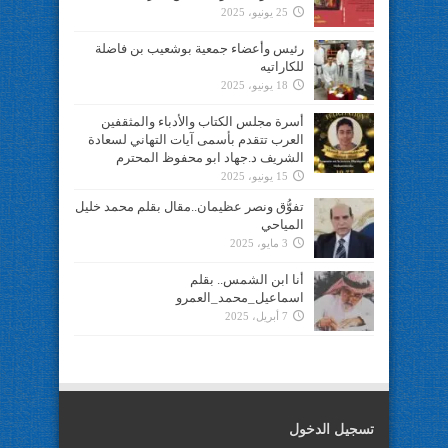
25 يونيو، 2025
رئيس وأعضاء جمعية بوشعيب بن فاضلة
للكاراتيه
18 يونيو، 2025
أسرة مجلس الكتاب والأدباء والمثقفين
العرب تتقدم بأسمى آيات التهاني لسعادة
الشريف د.جهاد ابو محفوظ المحترم
15 يونيو، 2025
تفوُّق ونصر عظيمان..مقال بقلم محمد خليل
المياحي
3 مايو، 2025
أنا ابن الشمس.. بقلم
اسماعيل_محمد_العمرو
7 أبريل، 2025
تسجيل الدخول