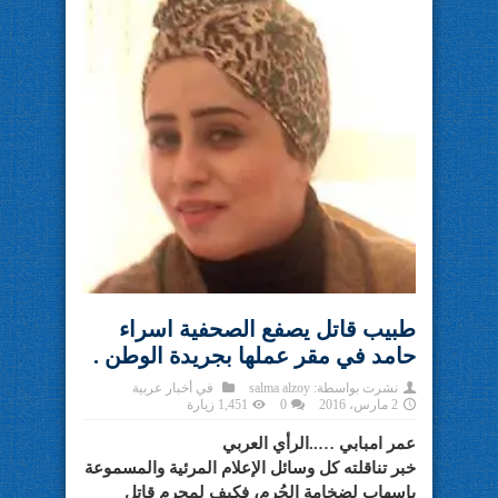
طبيب قاتل يصفع الصحفية اسراء
حامد في مقر عملها بجريدة الوطن .
نشرت بواسطة:
salma alzoy
في
أخبار عربية
2 مارس، 2016
0
1,451 زيارة
عمر امبابي …..الرأي العربي
خبر تناقلته كل وسائل الإعلام المرئية والمسموعة
بإسهاب لضخامة الجُرم، فكيف لمجرم قاتل