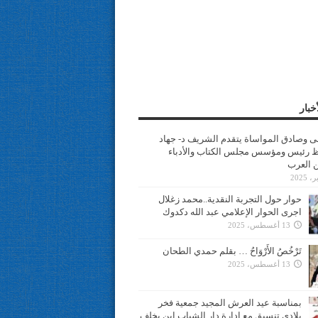
خبار
سى وصادق المواساة يتقدم الشريف د- جهاد
 رئيس ومؤسس مجلس الكتاب والأدباء
ن العرب
حوار حول التجربة النقدية..محمد زغلال
اجرى الحوار الإعلامي عبد الله دكدوك
13 أغسطس، 2025
تَرْخُصُ الأَرْوَاحُ … بقلم حمدي الطحان
13 أغسطس، 2025
بمناسبة عيد العرش المجيد جمعية فخر
بلادي تنسيق مع ادارة دار الشباب ابن يخلف