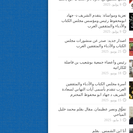
9 يوليو، 2025
تعزية ومواساة: يتقدم الشريف د- جهاد
ابومحفوظ رئيس ومؤسس مجلس الكتاب
والأدباء والمثقفين العرب
9 يوليو، 2025
اصدار جديد: صدر عن منشورات مجلس
الكتاب والأدباء والمثقفين العرب
25 يونيو، 2025
رئيس وأعضاء جمعية بوشعيب بن فاضلة
للكاراتيه
18 يونيو، 2025
أسرة مجلس الكتاب والأدباء والمثقفين
العرب تتقدم بأسمى آيات التهاني لسعادة
الشريف د.جهاد ابو محفوظ المحترم
15 يونيو، 2025
تفوُّق ونصر عظيمان..مقال بقلم محمد خليل
المياحي
3 مايو، 2025
أنا ابن الشمس.. بقلم