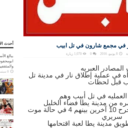
أحدث الأ
ار في مجمع شارون في تل ابيب
ة
8 يونيو، 2016
0
1,070 زيارة
ببالغ الأ
ابومحفوظ
والمثقفي
لمصادر العبريه
8 سبتمبر، 2025
رأه في عملية إطلاق نار في مدينة تل
ب قبل لحظات
العمليه في تل أبيب وهم
ره من مدينة يطا فضاء الخليل
حيث قتل 4 اسرائليين وجرح 10 آخرين بينهم 4 في حالة موت
سريري
طويق مدينة يطا لعبة اقتحامها