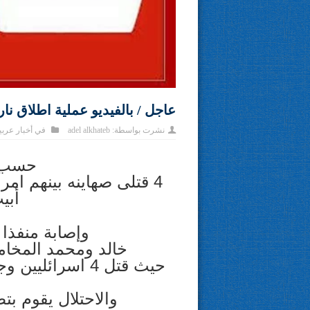
عاجل / بالفيديو عملية اطلاق ن
نشرت بواسطة:
adel alkhateb
في
أخبار عربي
حسب ا
4 قتلى صهاينه بينهم ام
أبي
وإصابة منفذا 
خالد ومحمد المخام
والاحتلال يقوم بت