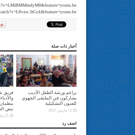
tch?v=LMiBMMmdyM8&feature=youtu.be
watch?v=L8vzn-3tGck&feature=youtu.be
أخبار ذات صلة
براعم ورشة الطفل الأديب
فريق ش
يشاركون في الملتقى الجهوي
والأدبا
للفنون التشكيلية
ينظمان 
نبض الق
12 مارس، 2023
25 يناير، 2023
اضف رد