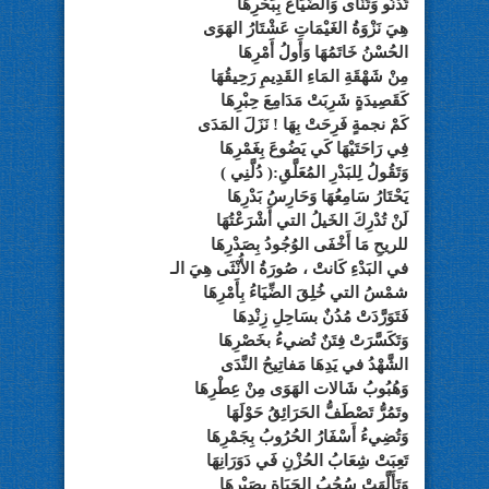
تَدْنُو وَتَنْأَى وَالضَّيَاعُ بِبَحْرِهَا
هِيَ نَزْوَةُ الغَيْمَاتِ عَشْتَارُ الهَوَى
الحُسْنُ خَاتَمُهَا وَأَولُ أَمْرِهَا
مِنْ شَهْقَةِ المَاءِ القَدِيمِ رَحِيقُهَا
كَقَصِيدَةٍ شَرِبَتْ مَدَامِعَ حِبْرِهَا
كَمْ نجمةٍ فَرِحَتْ بِهَا ! نَزَلَ المَدَى
فِي رَاحَتَيْهَا كَي يَضُوعَ بِغَمْرِهَا
وَتَقُولُ لِلبَدْرِ المُعَلَّقِ:( دُلَّنِي )
يَحْتَارُ سَامِعُهَا وَحَارِسُ بَدْرِهَا
لَنْ تُدْرِكَ الخَيلُ التي أَشْرَعْتُهَا
للريحِ مَا أَخْفَى الوُجُودُ بِصَدْرِهَا
في البَدْءِ كَانتْ ، صُورَةُ الأُنْثَى هِيَ الـ
شمْسُ التي خُلِقَ الضِّيَاءُ بِأَمْرِهَا
فَتَوَرَّدَتْ مُدُنٌ بسَاحِلِ زِنْدِهَا
وَتَكَسَّرَتْ فِتَنٌ تُضيءُ بخَصْرِهَا
الشَّهْدُ في يَدِهَا مَفاتِيحُ النَّدَى
وَهُبُوبُ شَالات الهَوَى مِنْ عِطْرِهَا
وتَمُرُّ تَصْطَفُّ الحَرَائِقُ حَوْلَهَا
وَتُضِيءُ أَسْفَارُ الحُرُوبُ بِجَمْرِهَا
تَعِبَتْ شِعَابُ الحُزْنِ فَي دَوَرَانِهَا
وَتَأَلَّهَتْ سُحُبُ الحَيَاةِ بِصَبْرِهَا