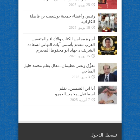
25 يونيو، 2025
رئيس وأعضاء جمعية بوشعيب بن فاضلة
للكاراتيه
18 يونيو، 2025
أسرة مجلس الكتاب والأدباء والمثقفين
العرب تتقدم بأسمى آيات التهاني لسعادة
الشريف د.جهاد ابو محفوظ المحترم
15 يونيو، 2025
تفوُّق ونصر عظيمان..مقال بقلم محمد خليل
المياحي
3 مايو، 2025
أنا ابن الشمس.. بقلم
اسماعيل_محمد_العمرو
7 أبريل، 2025
تسجيل الدخول