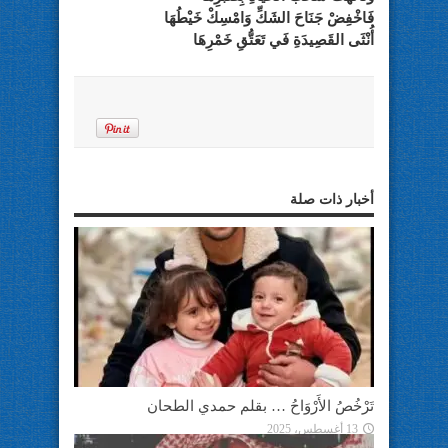
فَاخْفِضْ جَنَاحَ الشَكِّ وَامْسِكْ خَيْطُهَا
أُنْثَى القَصِيدَةِ فَي تَعَتُّقِ خَمْرِهَا
أخبار ذات صلة
تَرْخُصُ الأَرْوَاحُ … بقلم حمدي الطحان
13 أغسطس، 2025