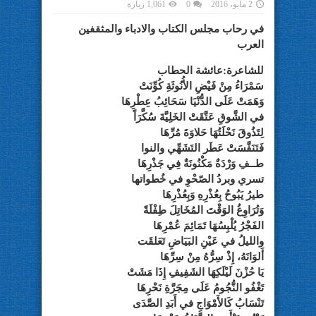
2 مايو، 2016
0
1,061 زيارة
في رحاب مجلس الكتاب والادباء والمثقفين
العرب
للشاعرة:عائشة الحطاب
سَمْرَاءُ مِنْ فَيْضِ الأُنُوثَةِ كُوِّنَتْ
وَهَمَتْ عَلَى الدُّنْيَا سَحَائِبُ عِطْرِهَا
في الشَّوقِ عَتَّقَتْ الخَلِيَّةَ سُكَّرَاً
لِتَذُوقَ نَحْلَتُهَا حَلاوَةَ مُرِّهَا
فَتَنَفَّسَتْ عَطَر التَشَهِّي والنوا
طــفِ وَرْدَةٌ مَكْنُونَةٌ فِي جَذْرِهَا
تسري وبردُ الصّحْوِ في خُطواتها
طيرُ يَبُوحُ بِعُذْرِهِ وَبِعُذْرِهَا
وَتُرَاوِغُ الوَقْتَ المُخَاتِلَ طِفْلَةً
الفَجْرُ يُلْبِسُهَا تَمَائِمَ عُمْرِهَا
والليلُ في عَيْنِ البَيَاضِ تَعَلقَت
أَلوَانَهُ، إِذْ سِرُّهُ مِنْ سِرِّهَا
يَا حُزْنَ لَيْلَكِهَا الشَفِيفِ إِذَا مَشَتْ
تَغْفُو النُّجُومُ عَلَى مِجَرَّةِ نَحْرِهَا
تَنْسَابُ كَالأَمْوَاجِ في أَبَدِ الصَّدَى