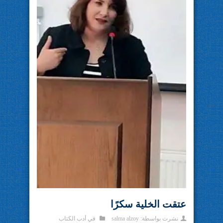
عتقت الخلية سكرًا
نشرت بواسطة:
salma alzoy
في
أدب الكتاب