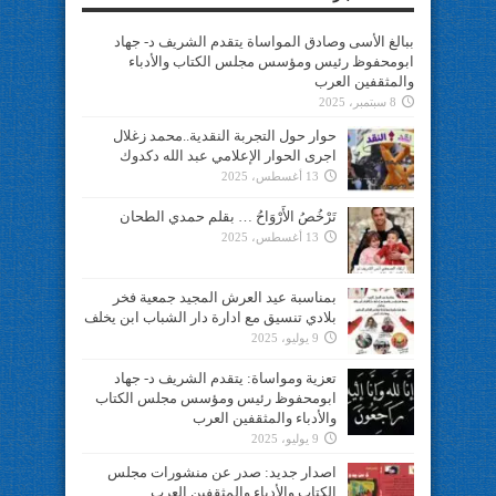
ببالغ الأسى وصادق المواساة يتقدم الشريف د- جهاد
ابومحفوظ رئيس ومؤسس مجلس الكتاب والأدباء
والمثقفين العرب
8 سبتمبر، 2025
حوار حول التجربة النقدية..محمد زغلال
اجرى الحوار الإعلامي عبد الله دكدوك
13 أغسطس، 2025
تَرْخُصُ الأَرْوَاحُ … بقلم حمدي الطحان
13 أغسطس، 2025
بمناسبة عيد العرش المجيد جمعية فخر
بلادي تنسيق مع ادارة دار الشباب ابن يخلف
9 يوليو، 2025
تعزية ومواساة: يتقدم الشريف د- جهاد
ابومحفوظ رئيس ومؤسس مجلس الكتاب
والأدباء والمثقفين العرب
9 يوليو، 2025
اصدار جديد: صدر عن منشورات مجلس
الكتاب والأدباء والمثقفين العرب