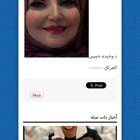
د.وحيده حسين
العراق ———
أخبار ذات صلة