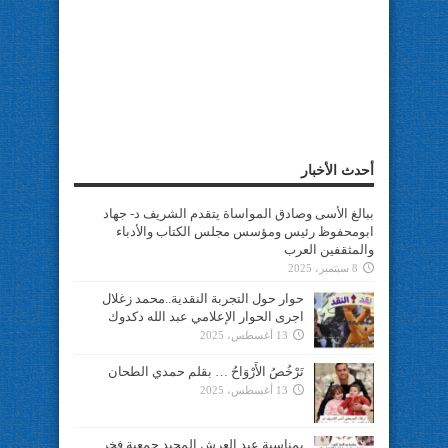
أحدث الأخبار
ببالغ الأسى وصادق المواساة يتقدم الشريف د- جهاد
ابومحفوظ رئيس ومؤسس مجلس الكتاب والأدباء
والمثقفين العرب
8 سبتمبر، 2025
حوار حول التجربة النقدية..محمد زغلال
اجرى الحوار الإعلامي عبد الله دكدوك
13 أغسطس، 2025
تَرْخُصُ الأَرْوَاحُ … بقلم حمدي الطحان
13 أغسطس، 2025
بمناسبة عيد العرش المجيد جمعية فخر