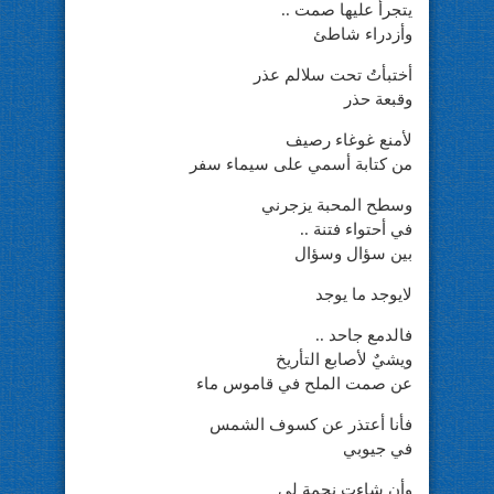
يتجرأ عليها صمت ..
وأزدراء شاطئ
أختبأتُ تحت سلالم عذر
وقبعة حذر
لأمنع غوغاء رصيف
من كتابة أسمي على سيماء سفر
وسطح المحبة يزجرني
في أحتواء فتنة ..
بين سؤال وسؤال
لايوجد ما يوجد
فالدمع جاحد ..
ويشيٌ لأصابع التأريخ
عن صمت الملح في قاموس ماء
فأنا أعتذر عن كسوف الشمس
في جيوبي
وأن شاءت نجمة لي