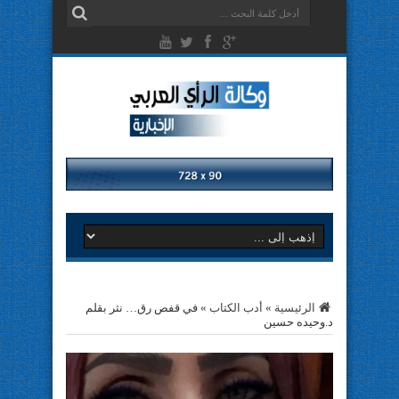
الرئيسية
»
أدب الكتاب
»
في قفص رق… نثر بقلم
د.وحيده حسين