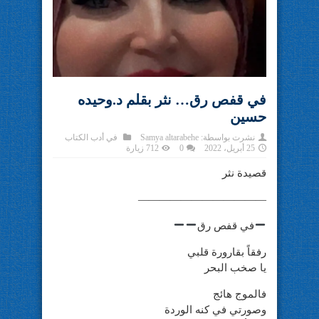
في قفص رق… نثر بقلم د.وحيده
حسين
نشرت بواسطة:
Samya altarabehe
في
أدب الكتاب
25 أبريل، 2022
0
712 زيارة
قصيدة نثر
————————————
في قفص رق
رفقاً بقارورة قلبي
يا صخب البحر
فالموج هائج
وصورتي في كنه الوردة