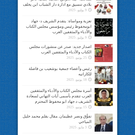
بلادي تنسيق مع ادارة دار الشباب ابن يخلف
9 يوليو، 2025
تعزية ومواساة: يتقدم الشريف د- جهاد
ابومحفوظ رئيس ومؤسس مجلس الكتاب
والأدباء والمثقفين العرب
9 يوليو، 2025
اصدار جديد: صدر عن منشورات مجلس
الكتاب والأدباء والمثقفين العرب
25 يونيو، 2025
رئيس وأعضاء جمعية بوشعيب بن فاضلة
للكاراتيه
18 يونيو، 2025
أسرة مجلس الكتاب والأدباء والمثقفين
العرب تتقدم بأسمى آيات التهاني لسعادة
الشريف د.جهاد ابو محفوظ المحترم
15 يونيو، 2025
تفوُّق ونصر عظيمان..مقال بقلم محمد خليل
المياحي
3 مايو، 2025