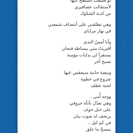
لو قشعتُ السطح عنها
لأستقالت عصافيري
من كذبة الشكوك
وهي تطلقني على أنتصاف شمعتي
في نهار مراياي
وأنا أمسُ الندى
أقتربتُ مني ببساطة فنجان
يستقرأ لي بدايات مؤمنة
بصبح آخر
وبيضة حانية سيفقس عنها
شروع في خطوة
لحبة عطف
ووجه أُمي ..
وهي تعدٌل تأتأة حروفي
على حبل خوف
يرتجف له صوت بيان
في كم ليل ..
يمسحُ ما علق