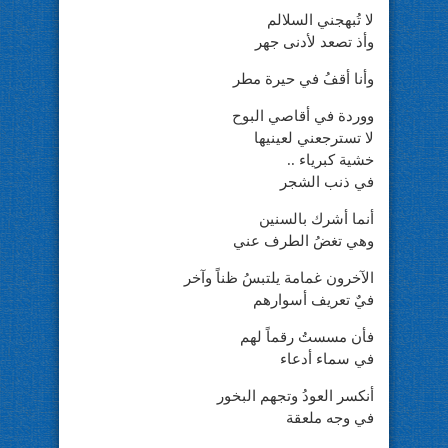
لا تُبهجني السلالم
وأذ تصعد لأدنى جهر
وأنا أقفُ في حيرة مطر
ووردة في أقاصي البوح
لا تسترجعني لعينيها
خشية كبرياء ..
في ذنب الشجر
أنما أشرك بالسنين
وهي تغضُ الطرف عني
الآخرون غمامة يلتبسُ ظناً وآخر
فيٌ تعريف أسوارهم
فأن مسستُ رقماً لهم
في سماء أدعاء
أنكسر العودُ وتجهم البخور
في وجه ملعقة