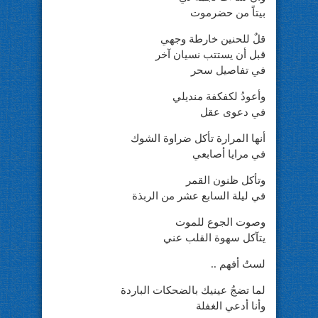
بيتاً من حضرموت
قلٌ للحنين خارطة وجهي
قبل أن يستتب نسيان آخر
في تفاصيل سحر
وأعودُ لكفكفة منديلي
في دعوى عقل
أنها المرارة تأكل ضراوة الشوك
في مرايا أصابعي
وتأكل ظنون القمر
في ليلة السابع عشر من الربذة
وصوت الجوع للموت
يتآكل سهوة القلب عني
لستُ أفهم ..
لما تضجُ عينيك بالضحكات الباردة
وأنا أدعي الغفلة