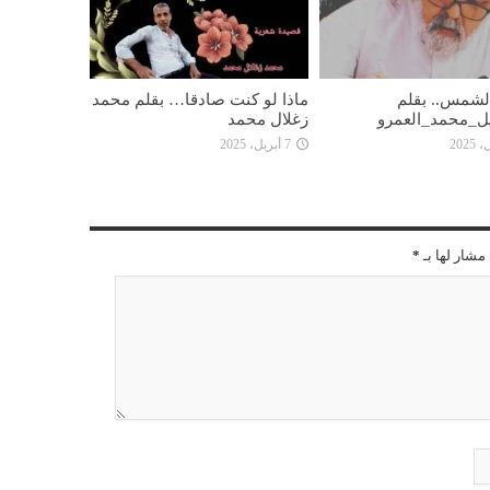
 الشمس.. بقلم
ماذا لو كنت صادقا… بقلم محمد
ل_محمد_العمرو
زغلال محمد
7 أبريل، 2025
مشار لها بـ
*