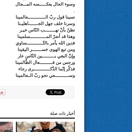
وسوء الحال يعكــــــسه المـــجال
.
نسينا قول ربّ الـــــــــــــــعالمينا
وسرنا خلف جهل الجــــــــاهليـنا
نظنّ بأنّ نهـــــــــب النّاس خيـر
وهذا قد أضرّ المــــــــــــــسلمينا
فدين الله يأمر بالتّــــــــــــــساوي
ومن تبع الهوى خســــــــر اليقينا
وإنّ البغي بـــــــــــين النّاس عار
ورجس من فـــــــــــعال الظّالمينا
فذكّر إنّما الذّكــــــــــــــرى رجاء
وســــــــــــعي نحو ربّ الــعالمينا
أخبار ذات صلة