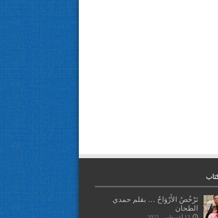
تاب
تَرْخُصُ الأَرْوَاحُ … بقلم حمدي
الطحان
13 أغسطس، 2025