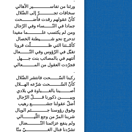
.
ورثنا من تفاســــــــــــــير الأهالي
سخافات تجــــــــــــرّ إلى الضّلال
كأنّ عقولهم رقدت فأضـــــــــحت
جمادا في النّـــــــساء وفي الرّجال
ومن لم يكتسب علــــــــــــما مفيدا
تدحرج نحو شـــــــــيطنة الخصال
كأمّــتنا التي ظـــــــــــــــلّت قرونا
تقبّل في الرّؤوس وفي النّــــــــعال
أتتهم في بالمصائب بنت جـــــهل
فجرّدت العقول من المــــــــــعالي
.
ركبنا السّـــــــحت فانتشر الضّلال
كأنّ السّـــــــــحت شرّعه الهـــلال
أصــــــــبنا بالغــــــباوة في بلادي
وبيــــــــن ذكورنا قـــــــلّ الرّجال
أضلّ عقولنا جشــــــــــــع رهيب
وفوق رؤوسنا جـــــــــــــثم الوبال
شربنا المرّ من وجع اللّيـــــــــالي
ولم ينفع عزائمنا النّـــــــــــضال
تشرّدنا فنال الغــــــــــــــــــيّ منّا