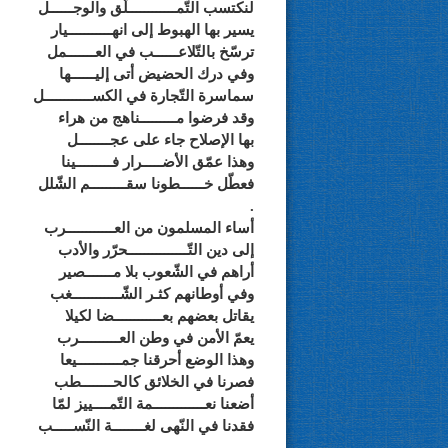
لنكتسب التّمــــــــــــلّق والوجــــــل
يسير بها الهبوط إلى انهـــــــــــيار
ترسّخ بالتّلاعــــــب في العـــــــمل
وفي درك الحضيض أتى إليــــــها
سماسرة التّجارة في الكســــــــــــل
وقد فرضوا مـــــــــناهج من هراء
بها الإصلاح جاء على عجــــــــل
وهذا عمّق الأضـــــرار فـــــــــينا
فعطّل خــــــطونا سقـــــــــم الشّلل
.
أساء المسلمون من العــــــــــــرب
إلى دين التّـــــــــــــــحرّر والأدب
أراهم في الشّعوب بلا مـــــــصير
وفي أوطانهم كثـر الشّــــــــــــغب
يقاتل بعضهم بعــــــــــــضا لكيلا
يعمّ الأمن في وطن العــــــــــرب
وهذا الوضع أحرقنا جمـــــــــــيعا
فصرنا في الخلائق كالحــــــــطب
أضعنا نعـــــــــــــمة التّمــــييز لمّا
فقدنا في النّهى لغــــــــة النّســـــب