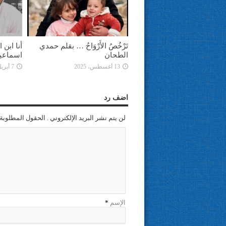
تَرْخُصُ الأَرْوَاحُ … بقلم حمدي
أنا ابن
الطحان
اسماعي
13 أغسطس، 2025
7 أبريل، 2025
اضف رد
لن يتم نشر البريد الإلكتروني . الحقول المطلوبة 
الإسم
*