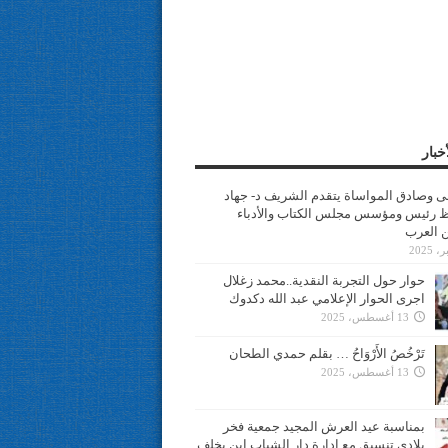
خبار
سى وصادق المواساة يتقدم الشريف د- جهاد
 رئيس ومؤسس مجلس الكتاب والأدباء
ن العرب
حوار حول التجربة النقدية..محمد زغلال
اجرى الحوار الإعلامي عبد الله دكدوك
13 أغسطس، 2025
تَرْخُصُ الأَرْوَاحُ … بقلم حمدي الطحان
13 أغسطس، 2025
بمناسبة عيد العرش المجيد جمعية فخر
بلادي تنسيق مع ادارة دار الشباب ابن يخلف