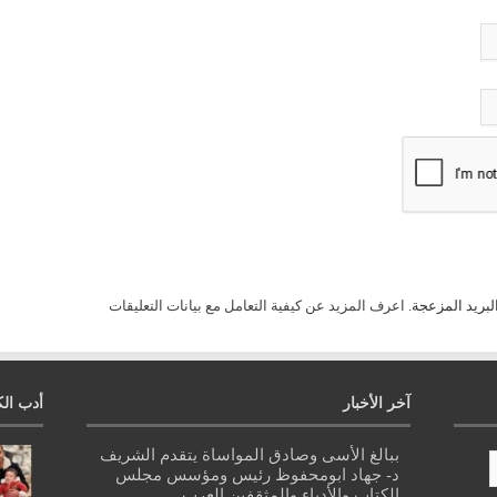
لبريد المزعجة.
اعرف المزيد عن كيفية التعامل مع بيانات التعليقات
آخر الأخبار
أدب الك
ببالغ الأسى وصادق المواساة يتقدم الشريف
د- جهاد ابومحفوظ رئيس ومؤسس مجلس
الكتاب والأدباء والمثقفين العرب