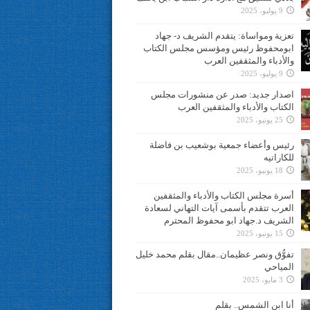
9 يوليو، 2025
تعزية ومواساة: يتقدم الشريف د- جهاد
ابومحفوظ رئيس ومؤسس مجلس الكتاب
والأدباء والمثقفين العرب
9 يوليو، 2025
اصدار جديد: صدر عن منشورات مجلس
الكتاب والأدباء والمثقفين العرب
25 يونيو، 2025
رئيس وأعضاء جمعية بوشعيب بن فاضلة
للكاراتيه
18 يونيو، 2025
أسرة مجلس الكتاب والأدباء والمثقفين
العرب تتقدم بأسمى آيات التهاني لسعادة
الشريف د.جهاد ابو محفوظ المحترم
15 يونيو، 2025
تفوُّق ونصر عظيمان..مقال بقلم محمد خليل
المياحي
3 مايو، 2025
أنا ابن الشمس.. بقلم