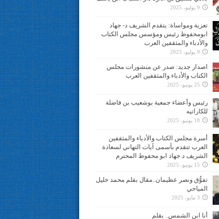
9 يوليو، 2025
تعزية ومواساة: يتقدم الشريف د- جهاد
ابومحفوظ رئيس ومؤسس مجلس الكتاب
والأدباء والمثقفين العرب
9 يوليو، 2025
اصدار جديد: صدر عن منشورات مجلس
الكتاب والأدباء والمثقفين العرب
25 يونيو، 2025
رئيس وأعضاء جمعية بوشعيب بن فاضلة
للكاراتيه
18 يونيو، 2025
أسرة مجلس الكتاب والأدباء والمثقفين
العرب تتقدم بأسمى آيات التهاني لسعادة
الشريف د.جهاد ابو محفوظ المحترم
15 يونيو، 2025
تفوُّق ونصر عظيمان..مقال بقلم محمد خليل
المياحي
3 مايو، 2025
أنا ابن الشمس.. بقلم