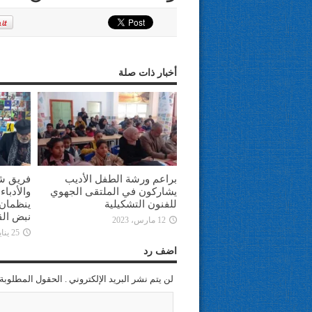
أخبار ذات صلة
براعم ورشة الطفل الأديب
فريق ش
يشاركون في الملتقى الجهوي
والأدبا
للفنون التشكيلية
ينظمان 
نبض الق
12 مارس، 2023
25 يناير، 2023
اضف رد
لن يتم نشر البريد الإلكتروني . الحقول المطلوبة 