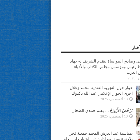
خبار
سى وصادق المواساة يتقدم الشريف د- جهاد
 رئيس ومؤسس مجلس الكتاب والأدباء
ن العرب
حوار حول التجربة النقدية..محمد زغلال
اجرى الحوار الإعلامي عبد الله دكدوك
13 أغسطس، 2025
تَرْخُصُ الأَرْوَاحُ … بقلم حمدي الطحان
13 أغسطس، 2025
بمناسبة عيد العرش المجيد جمعية فخر
بلادي تنسيق مع ادارة دار الشباب ابن يخلف