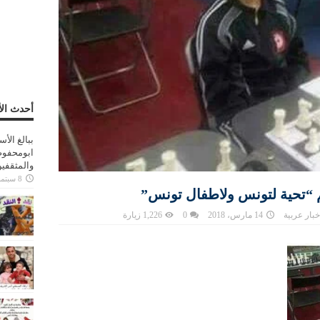
أحدث الأ
ببالغ الأ
ابومحفوظ
والمثقفي
8 سبتمبر، 2025
 “تحية لتونس ولاطفال تونس”
خبار عربية
14 مارس، 2018
0
1,226 زيارة